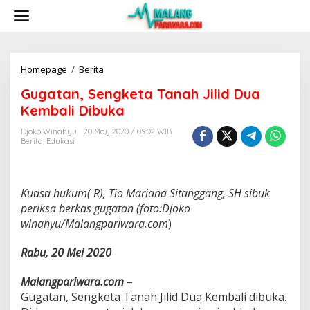
S
k
i
p
t
o
Homepage
/
Berita
G
c
u
Gugatan, Sengketa Tanah Jilid Dua
o
g
n
a
Kembali Dibuka
t
t
e
a
Djoko Winahyu
20 May 2020 / 09:02 WIB
n
Berita
,
Edukasi
n
t
,
S
e
Kuasa hukum( R), Tio Mariana Sitanggang, SH sibuk
n
g
periksa berkas gugatan (foto:Djoko
k
winahyu/Malangpariwara.com
)
e
t
Rabu, 20 Mei 2020
a
T
Malangpariwara.com
–
a
n
Gugatan, Sengketa Tanah Jilid Dua Kembali dibuka.
a