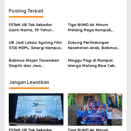
t
n
Posting Terkait
a
v
FSTeM UB Tak Sekadar
Tiga BUMD Air Minum
Ganti Nama, 39 Tahun
Malang Raya Kompak,
i
Mengakar Jadi Modal Jadi
Sinergi Tak Hanya Soal Air
g
Trendsetter Sains dan
Tapi Juga Prestasi
UB Jadi Lokasi Syuting Film
Dukung Perlindungan
Teknologi
3726 MDPL, Sinergi Kampus
Kesehatan Anak, Babinsa
a
dan Industri Kreatif
Jatimulyo Dampingi Pekan
t
Hadirkan Pengalaman
Imunisasi 2026
Babinsa Klojen Tanamkan
Minggu Pagi di Rampal,
Nyata bagi Mahasiswa
i
Disiplin dan Jiwa
Warga Malang Bisa Cek
Kepemimpinan kepada
Kesehatan Gratis Sekaligus
o
Peserta MPLS SMPN 5
Kenal Lebih Dekat dengan
n
Malang
Universitas Ma Chung
Jangan Lewatkan
FSTeM UB Tak Sekadar
Tiga BUMD Air Minum