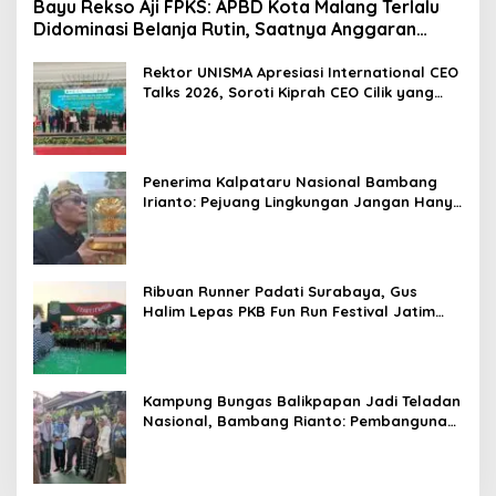
Bayu Rekso Aji FPKS: APBD Kota Malang Terlalu
Didominasi Belanja Rutin, Saatnya Anggaran
Berorientasi Hasil
Rektor UNISMA Apresiasi International CEO
Talks 2026, Soroti Kiprah CEO Cilik yang
Siap Bersaing di Kancah Global
Penerima Kalpataru Nasional Bambang
Irianto: Pejuang Lingkungan Jangan Hanya
Jadi Simbol Penghargaan
Ribuan Runner Padati Surabaya, Gus
Halim Lepas PKB Fun Run Festival Jatim
2026: Tebar Hadiah Ratusan Juta dan 6
Golden Ticket ke Jakarta
Kampung Bungas Balikpapan Jadi Teladan
Nasional, Bambang Rianto: Pembangunan
Lingkungan Harus Holistik dan
Berkelanjutan