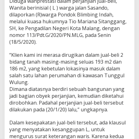
Diduga wanprestasi dalam perjanjian jual-beli,
h
Wanita berinisial ( L ) warga jalan Sasando,
J
dilaporkan (R)warga Pondok Blimbing Indah,
i
l
melalui kuasa hukumnya Tio Mariana Sitanggang,
i
SH, ke Pengadilan Negeri Kota Malang, dengan
d
nomor 113/Pdt.G/2020/PN.MLG, pada Senin
D
(18/5/2020).
u
a
K
“Klien kami ini merasa dirugikan dalam jual-beli 2
e
bidang tanah masing-masing seluas 193 m2 dan
m
186 m2, yang kebetulan lokasinya masuk dalam
b
salah satu lahan perumahan di kawasan Tunggul
a
Wulung.
l
i
Dimana diatasnya berdiri sebuah bangunan yang
D
jadi bagian obyek perjanjian, kemudian diketahui
i
dirobohkan. Padahal perjanjian jual-beli tersebut
b
dilakukan pada (20/1/20) lalu,” ungkapnya.
u
k
a
Dalam kesepakatan jual-beli tersebut, ada klausul
yang menyatakan kesanggupan L, untuk
mengurus surat keterangan waris. Karena kedua