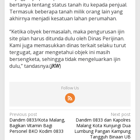
bertanya tentang status tanah itu kepada penjual.
Termasuk beberapa tanah milik orang lain yang
akhirnya menjadi kesatuan lahan perumahan.
“Ketika obyek bermasalah, maka pengurusan ijin
site plan harus ditunda dulu oleh Dinas Perijinan.
Kami juga memasukkan dinas terkait selaku turut
tergugat, agar mengetahui objek ini masih
bersengketa, sehingga tidak mengeluarkan ijin
dulu,” tandasnya.(
JKW
)
Follow Us
P
Previous post
Next post
Dandim 0833/Kota Malang,
Dandim 0833 dan Kapolres
o
Bagikan Vitamin Bagi
Malang Kota Kunjungi Dua
s
Personel BKO Kodim 0833
Lumbung Pangan Kampung
Tangguh Binaan UB