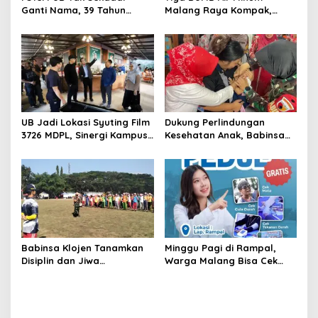
Ganti Nama, 39 Tahun
Malang Raya Kompak,
Mengakar Jadi Modal Jadi
Sinergi Tak Hanya Soal Air
Trendsetter Sains dan
Tapi Juga Prestasi
Teknologi
UB Jadi Lokasi Syuting Film
Dukung Perlindungan
3726 MDPL, Sinergi Kampus
Kesehatan Anak, Babinsa
dan Industri Kreatif
Jatimulyo Dampingi Pekan
Hadirkan Pengalaman
Imunisasi 2026
Nyata bagi Mahasiswa
Babinsa Klojen Tanamkan
Minggu Pagi di Rampal,
Disiplin dan Jiwa
Warga Malang Bisa Cek
Kepemimpinan kepada
Kesehatan Gratis Sekaligus
Peserta MPLS SMPN 5
Kenal Lebih Dekat dengan
Malang
Universitas Ma Chung