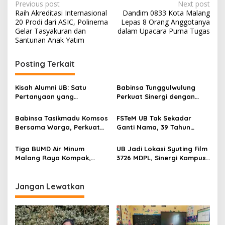
P
Previous post
Next post
Raih Akreditasi Internasional
Dandim 0833 Kota Malang
o
20 Prodi dari ASIC, Polinema
Lepas 8 Orang Anggotanya
s
Gelar Tasyakuran dan
dalam Upacara Purna Tugas
Santunan Anak Yatim
t
n
Posting Terkait
a
v
Kisah Alumni UB: Satu
Babinsa Tunggulwulung
Pertanyaan yang
Perkuat Sinergi dengan
i
Menyelamatkan Nyawa
Guru, Dorong Sekolah
g
Aman dan Kondusif
Babinsa Tasikmadu Komsos
FSTeM UB Tak Sekadar
Bersama Warga, Perkuat
Ganti Nama, 39 Tahun
a
Kedekatan dan
Mengakar Jadi Modal Jadi
t
Kondusivitas Wilayah
Trendsetter Sains dan
Tiga BUMD Air Minum
UB Jadi Lokasi Syuting Film
Teknologi
i
Malang Raya Kompak,
3726 MDPL, Sinergi Kampus
Sinergi Tak Hanya Soal Air
dan Industri Kreatif
o
Tapi Juga Prestasi
Hadirkan Pengalaman
n
Nyata bagi Mahasiswa
Jangan Lewatkan