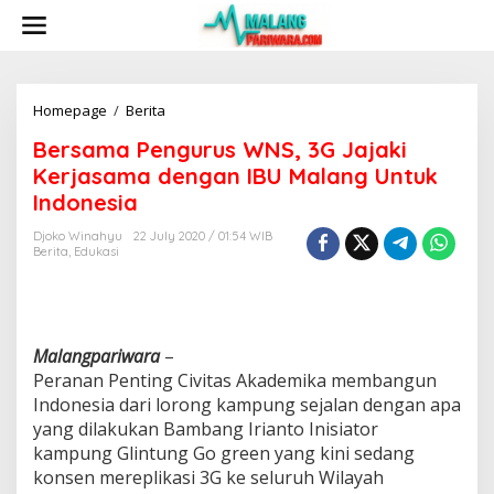
S
k
i
p
t
o
Homepage
/
Berita
B
c
e
Bersama Pengurus WNS, 3G Jajaki
o
r
n
s
Kerjasama dengan IBU Malang Untuk
t
a
Indonesia
e
m
n
a
Djoko Winahyu
22 July 2020 / 01:54 WIB
t
P
Berita
,
Edukasi
e
n
g
u
r
Malangpariwara
–
u
Peranan Penting Civitas Akademika membangun
s
Indonesia dari lorong kampung sejalan dengan apa
W
yang dilakukan Bambang Irianto Inisiator
N
S
kampung Glintung Go green yang kini sedang
,
konsen mereplikasi 3G ke seluruh Wilayah
3