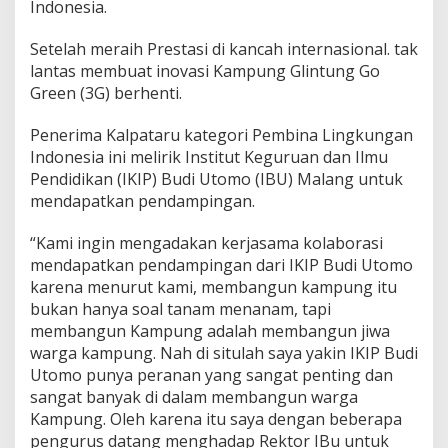
Indonesia.
G
J
Setelah meraih Prestasi di kancah internasional. tak
a
j
lantas membuat inovasi Kampung Glintung Go
a
Green (3G) berhenti.
k
i
Penerima Kalpataru kategori Pembina Lingkungan
K
Indonesia ini melirik Institut Keguruan dan Ilmu
e
r
Pendidikan (IKIP) Budi Utomo (IBU) Malang untuk
j
mendapatkan pendampingan.
a
s
“Kami ingin mengadakan kerjasama kolaborasi
a
mendapatkan pendampingan dari IKIP Budi Utomo
m
a
karena menurut kami, membangun kampung itu
d
bukan hanya soal tanam menanam, tapi
e
membangun Kampung adalah membangun jiwa
n
warga kampung. Nah di situlah saya yakin IKIP Budi
g
a
Utomo punya peranan yang sangat penting dan
n
sangat banyak di dalam membangun warga
I
Kampung. Oleh karena itu saya dengan beberapa
B
pengurus datang menghadap Rektor IBu untuk
U