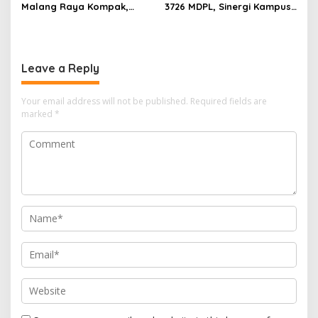
Malang Raya Kompak,
3726 MDPL, Sinergi Kampus
Sinergi Tak Hanya Soal Air
dan Industri Kreatif
Tapi Juga Prestasi
Hadirkan Pengalaman
Nyata bagi Mahasiswa
Leave a Reply
Your email address will not be published.
Required fields are
marked
*