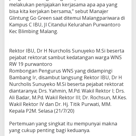
melakukan penjajakan kerjasama apa apa yang
M
a
bisa kita kerjakan bersama,” sebut Manajer
l
Glintung Go Green saat ditemui Malangpariwara di
a
Kampus C IBU, Jl Citandui Kelurahan Purwantoro
n
Kec Blimbing Malang.
g
U
n
t
Rektor IBU, Dr H Nurcholis Sunuyeko M.Si beserta
u
pejabat rektorat sambut kedatangan warga WNS
k
RW 19 purwantoro
I
n
Rombongan Pengurus WNS yang didampingi
d
Bambang Ir, disambut langsung Rektor IBU, Dr H
o
Nurcholis Sunuyeko M.Si beserta pejabat rektorat
n
diantaranya; Drs. Yahmin, M.Pd. Wakil Rektor I; Drs.
e
Ali Badar, M.Pd. Wakil Rektor III; Dr. Rochsun, M.Kes.
s
i
Wakil Rektor IV dan Dr. Hj. Titik Purwati, MM.
a
Kepala P2M. Selasa (21/7/20)
Pertemuan yang singkat itu mempunyai makna
yang cukup penting bagi keduanya.