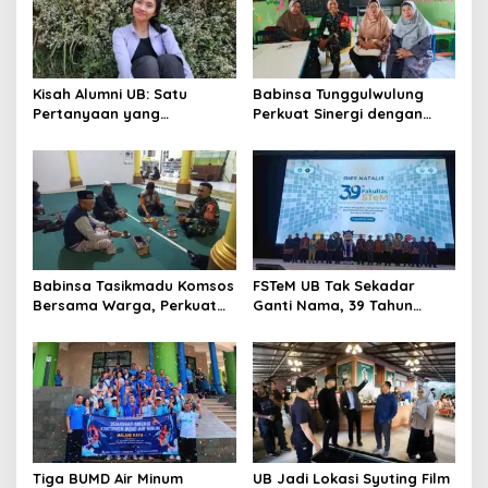
Kisah Alumni UB: Satu
Babinsa Tunggulwulung
Pertanyaan yang
Perkuat Sinergi dengan
Menyelamatkan Nyawa
Guru, Dorong Sekolah
Aman dan Kondusif
Babinsa Tasikmadu Komsos
FSTeM UB Tak Sekadar
Bersama Warga, Perkuat
Ganti Nama, 39 Tahun
Kedekatan dan
Mengakar Jadi Modal Jadi
Kondusivitas Wilayah
Trendsetter Sains dan
Teknologi
Tiga BUMD Air Minum
UB Jadi Lokasi Syuting Film