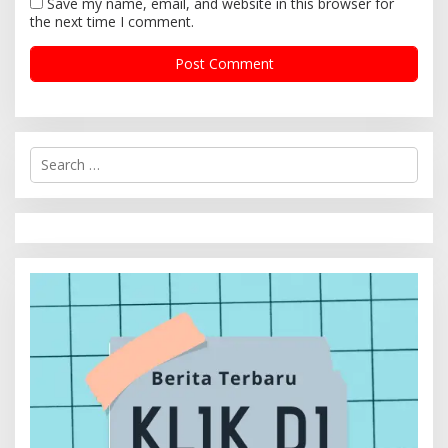
Save my name, email, and website in this browser for
the next time I comment.
S
e
a
r
c
h
f
o
r
: