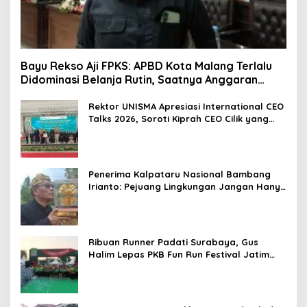
Bayu Rekso Aji FPKS: APBD Kota Malang Terlalu
Didominasi Belanja Rutin, Saatnya Anggaran
Berorientasi Hasil
Rektor UNISMA Apresiasi International CEO
Talks 2026, Soroti Kiprah CEO Cilik yang
Siap Bersaing di Kancah Global
Penerima Kalpataru Nasional Bambang
Irianto: Pejuang Lingkungan Jangan Hanya
Jadi Simbol Penghargaan
Ribuan Runner Padati Surabaya, Gus
Halim Lepas PKB Fun Run Festival Jatim
2026: Tebar Hadiah Ratusan Juta dan 6
Golden Ticket ke Jakarta