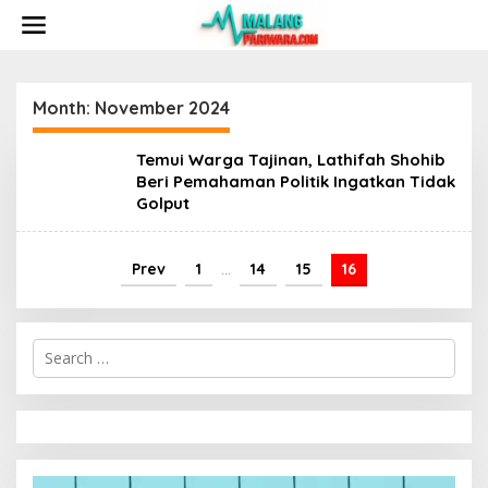
S
k
i
p
t
o
Month:
November 2024
c
o
Temui Warga Tajinan, Lathifah Shohib
n
Beri Pemahaman Politik Ingatkan Tidak
t
Golput
e
n
t
Prev
1
…
14
15
16
S
e
a
r
c
h
f
o