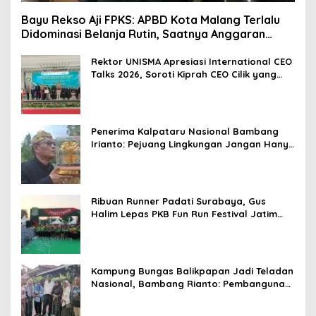
Bayu Rekso Aji FPKS: APBD Kota Malang Terlalu
Didominasi Belanja Rutin, Saatnya Anggaran
Berorientasi Hasil
Rektor UNISMA Apresiasi International CEO
Talks 2026, Soroti Kiprah CEO Cilik yang
Siap Bersaing di Kancah Global
Penerima Kalpataru Nasional Bambang
Irianto: Pejuang Lingkungan Jangan Hanya
Jadi Simbol Penghargaan
Ribuan Runner Padati Surabaya, Gus
Halim Lepas PKB Fun Run Festival Jatim
2026: Tebar Hadiah Ratusan Juta dan 6
Golden Ticket ke Jakarta
Kampung Bungas Balikpapan Jadi Teladan
Nasional, Bambang Rianto: Pembangunan
Lingkungan Harus Holistik dan
Berkelanjutan