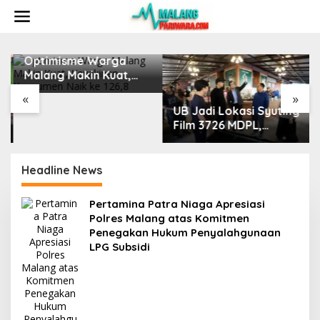
S
k
i
p
t
Optimisme Warga
o
Malang Makin Kuat,
c
Keyakinan Konsumen
o
«
»
Naik ke 126,8
n
UB Jadi Lokasi Syuting
t
Film 3726 MDPL,
e
Sinergi Kampus dan
n
Industri Kreatif
t
Hadirkan Pengalaman
Headline News
Nyata bagi Mahasiswa
Pertamina Patra Niaga Apresiasi
Polres Malang atas Komitmen
Penegakan Hukum Penyalahgunaan
LPG Subsidi