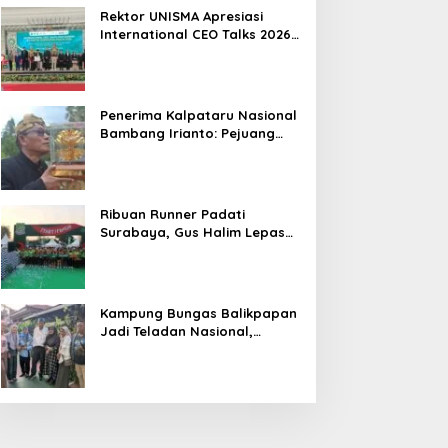
Hasil
Rektor UNISMA Apresiasi
International CEO Talks 2026,
Soroti Kiprah CEO Cilik yang
Siap Bersaing di Kancah
Global
Penerima Kalpataru Nasional
Bambang Irianto: Pejuang
Lingkungan Jangan Hanya
Jadi Simbol Penghargaan
Ribuan Runner Padati
Surabaya, Gus Halim Lepas
PKB Fun Run Festival Jatim
2026: Tebar Hadiah Ratusan
Juta dan 6 Golden Ticket ke
Jakarta
Kampung Bungas Balikpapan
Jadi Teladan Nasional,
Bambang Rianto:
Pembangunan Lingkungan
Harus Holistik dan
Berkelanjutan