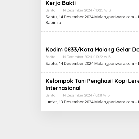
I
Kerja Bakti
N
A
Berita
|
14 December 2024 / 10:25 WIB
B
H
Y
Sabtu, 14 Desember 2024 Malangpariwara.com – D
Y
D
Babinsa
U
J
O
K
O
W
I
Kodim 0833/Kota Malang Gelar Do
N
A
Berita
|
14 December 2024 / 10:22 WIB
B
H
Y
Y
Sabtu, 14 Desember 2024 Malangpariwara.com – D
D
U
J
O
K
Kelompok Tani Penghasil Kopi Ler
O
Internasional
W
I
Berita
|
14 December 2024 / 03:11 WIB
B
N
Y
A
Jum’at, 13 Desember 2024 Malangpariwara.com – P
D
H
J
Y
O
U
K
O
W
I
N
A