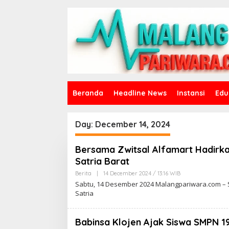
S
k
i
p
t
o
c
o
n
t
Beranda
Headline News
Instansi
Edu
e
n
t
Day:
December 14, 2024
Bersama Zwitsal Alfamart Hadirka
Satria Barat
Berita
|
14 December 2024 / 13:16 WIB
B
Y
Sabtu, 14 Desember 2024 Malangpariwara.com – S
D
Satria
J
O
K
O
Babinsa Klojen Ajak Siswa SMPN 19
W