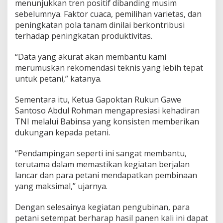
menunjukkan tren positif dibanding musim
i
sebelumnya. Faktor cuaca, pemilihan varietas, dan
n
peningkatan pola tanam dinilai berkontribusi
a
n
terhadap peningkatan produktivitas.
P
a
“Data yang akurat akan membantu kami
n
merumuskan rekomendasi teknis yang lebih tepat
e
untuk petani,” katanya.
n
P
a
Sementara itu, Ketua Gapoktan Rukun Gawe
d
Santoso Abdul Rohman mengapresiasi kehadiran
i
TNI melalui Babinsa yang konsisten memberikan
dukungan kepada petani.
“Pendampingan seperti ini sangat membantu,
terutama dalam memastikan kegiatan berjalan
lancar dan para petani mendapatkan pembinaan
yang maksimal,” ujarnya.
Dengan selesainya kegiatan pengubinan, para
petani setempat berharap hasil panen kali ini dapat