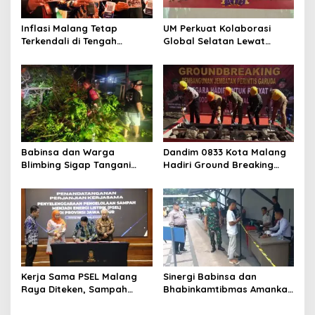
Inflasi Malang Tetap
UM Perkuat Kolaborasi
Terkendali di Tengah
Global Selatan Lewat
Tekanan Harga Pangan, BI
AFRASIA, Fokus Kesehatan,
Pastikan Daya Beli Warga
Air, dan Energi
Tetap Terjaga
Babinsa dan Warga
Dandim 0833 Kota Malang
Blimbing Sigap Tangani
Hadiri Ground Breaking
Pohon Tumbang di
Jembatan Perintis Garuda
Kawasan Rampal
di Klojen
Kerja Sama PSEL Malang
Sinergi Babinsa dan
Raya Diteken, Sampah
Bhabinkamtibmas Amankan
Disulap Jadi Energi Listrik
Kunjungan Warga Binaan di
Lapas Malang