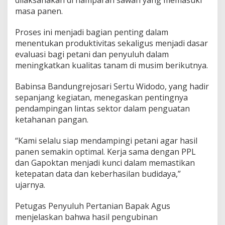
dilaksanakan di hamparan sawah yang memasuki
w
masa panen.
e
S
Proses ini menjadi bagian penting dalam
a
menentukan produktivitas sekaligus menjadi dasar
n
t
evaluasi bagi petani dan penyuluh dalam
o
meningkatkan kualitas tanam di musim berikutnya.
s
o
Babinsa Bandungrejosari Sertu Widodo, yang hadir
L
sepanjang kegiatan, menegaskan pentingnya
a
k
pendampingan lintas sektor dalam penguatan
s
ketahanan pangan.
a
n
“Kami selalu siap mendampingi petani agar hasil
a
panen semakin optimal. Kerja sama dengan PPL
k
a
dan Gapoktan menjadi kunci dalam memastikan
n
ketepatan data dan keberhasilan budidaya,”
P
ujarnya.
e
n
Petugas Penyuluh Pertanian Bapak Agus
g
u
menjelaskan bahwa hasil pengubinan
b