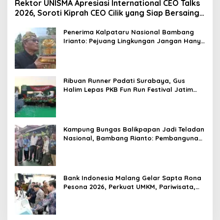
Rektor UNISMA Apresiasi International CEO Talks
2026, Soroti Kiprah CEO Cilik yang Siap Bersaing
di Kancah Global
Penerima Kalpataru Nasional Bambang
Irianto: Pejuang Lingkungan Jangan Hanya
Jadi Simbol Penghargaan
Ribuan Runner Padati Surabaya, Gus
Halim Lepas PKB Fun Run Festival Jatim
2026: Tebar Hadiah Ratusan Juta dan 6
Golden Ticket ke Jakarta
Kampung Bungas Balikpapan Jadi Teladan
Nasional, Bambang Rianto: Pembangunan
Lingkungan Harus Holistik dan
Berkelanjutan
Bank Indonesia Malang Gelar Sapta Rona
Pesona 2026, Perkuat UMKM, Pariwisata,
Digitalisasi, dan Ekonomi Syariah