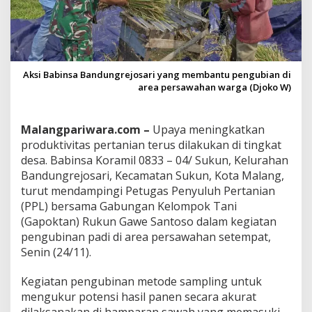
r
i
D
a
m
p
Aksi Babinsa Bandungrejosari yang membantu pengubian di
i
area persawahan warga (Djoko W)
n
g
i
Malangpariwara.com –
Upaya meningkatkan
G
produktivitas pertanian terus dilakukan di tingkat
a
p
desa. Babinsa Koramil 0833 – 04/ Sukun, Kelurahan
o
Bandungrejosari, Kecamatan Sukun, Kota Malang,
k
turut mendampingi Petugas Penyuluh Pertanian
t
(PPL) bersama Gabungan Kelompok Tani
a
(Gapoktan) Rukun Gawe Santoso dalam kegiatan
n
R
pengubinan padi di area persawahan setempat,
u
Senin (24/11).
k
u
Kegiatan pengubinan metode sampling untuk
n
mengukur potensi hasil panen secara akurat
G
a