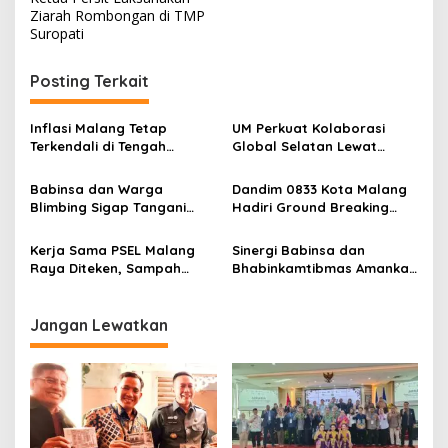
t
Ziarah Rombongan di TMP
Suropati
n
a
Posting Terkait
v
i
Inflasi Malang Tetap
UM Perkuat Kolaborasi
g
Terkendali di Tengah
Global Selatan Lewat
Tekanan Harga Pangan, BI
AFRASIA, Fokus Kesehatan,
a
Pastikan Daya Beli Warga
Air, dan Energi
Babinsa dan Warga
Dandim 0833 Kota Malang
Tetap Terjaga
t
Blimbing Sigap Tangani
Hadiri Ground Breaking
Pohon Tumbang di
Jembatan Perintis Garuda
i
Kawasan Rampal
di Klojen
Kerja Sama PSEL Malang
Sinergi Babinsa dan
o
Raya Diteken, Sampah
Bhabinkamtibmas Amankan
n
Disulap Jadi Energi Listrik
Kunjungan Warga Binaan di
Lapas Malang
Jangan Lewatkan