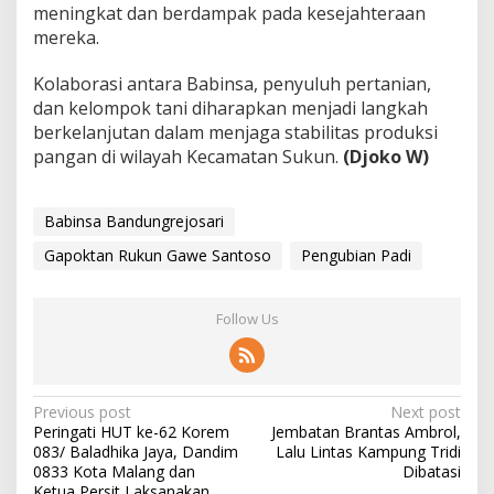
meningkat dan berdampak pada kesejahteraan
mereka.
Kolaborasi antara Babinsa, penyuluh pertanian,
dan kelompok tani diharapkan menjadi langkah
berkelanjutan dalam menjaga stabilitas produksi
pangan di wilayah Kecamatan Sukun.
(Djoko W)
Babinsa Bandungrejosari
Gapoktan Rukun Gawe Santoso
Pengubian Padi
Follow Us
P
Previous post
Next post
Peringati HUT ke-62 Korem
Jembatan Brantas Ambrol,
o
083/ Baladhika Jaya, Dandim
Lalu Lintas Kampung Tridi
s
0833 Kota Malang dan
Dibatasi
Ketua Persit Laksanakan