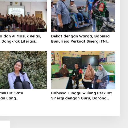
 dan AI Masuk Kelas,
Dekat dengan Warga, Babinsa
 Dongkrak Literasi
Bunulrejo Perkuat Sinergi TNI
 Siswa SMAN 1
dan Rakyat
g
mni UB: Satu
Babinsa Tunggulwulung Perkuat
aan yang
Sinergi dengan Guru, Dorong
matkan Nyawa
Sekolah Aman dan Kondusif