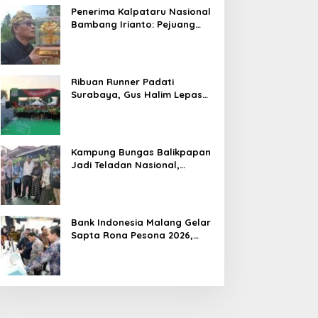
Penerima Kalpataru Nasional
Bambang Irianto: Pejuang
Lingkungan Jangan Hanya
Jadi Simbol Penghargaan
Ribuan Runner Padati
Surabaya, Gus Halim Lepas
PKB Fun Run Festival Jatim
2026: Tebar Hadiah Ratusan
Juta dan 6 Golden Ticket ke
Jakarta
Kampung Bungas Balikpapan
Jadi Teladan Nasional,
Bambang Rianto:
Pembangunan Lingkungan
Harus Holistik dan
Berkelanjutan
Bank Indonesia Malang Gelar
Sapta Rona Pesona 2026,
Perkuat UMKM, Pariwisata,
Digitalisasi, dan Ekonomi
Syariah