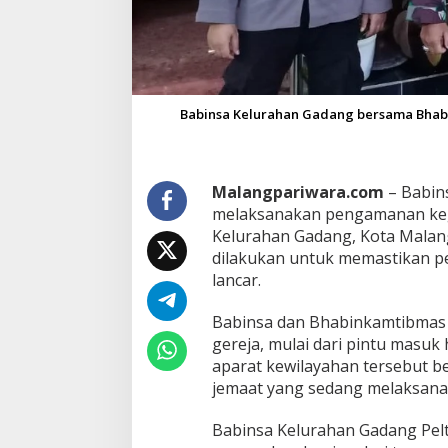
s
A
m
a
n
k
Babinsa Kelurahan Gadang bersama Bhabi
a
n
I
b
Malangpariwara.com
– Babin
a
d
melaksanakan pengamanan kegia
a
Kelurahan Gadang, Kota Malang
h
dilakukan untuk memastikan pe
U
lancar.
m
a
t
Babinsa dan Bhabinkamtibmas 
K
gereja, mulai dari pintu masuk
r
aparat kewilayahan tersebut 
i
jemaat yang sedang melaksana
s
t
i
Babinsa Kelurahan Gadang Pe
a