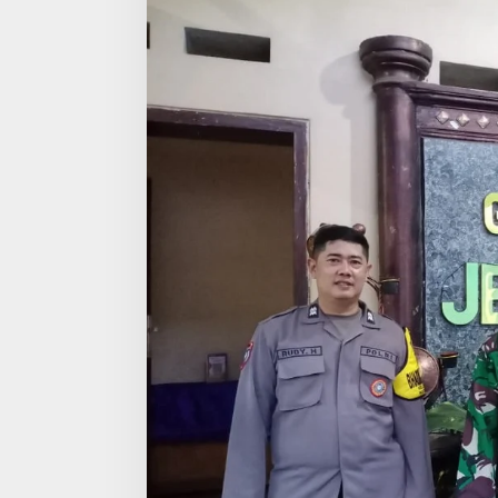
s
a
G
a
d
a
n
g
d
a
n
B
h
a
b
i
n
k
a
m
t
i
b
m
a