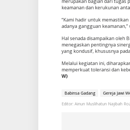
merupakan bagian dari tugas pe
n
keamanan dan kerukunan antar
i
d
“Kami hadir untuk memastikan 
i
G
adanya gangguan keamanan,” 
e
r
Hal senada disampaikan oleh 
e
menegaskan pentingnya sinergi
j
yang kondusif, khususnya pad
a
J
a
Melalui kegiatan ini, diharapk
w
memperkuat toleransi dan keb
i
W)
W
e
t
Babinsa Gadang
Gereja Jawi W
a
n
Editor: Ainun Muslihatun Najibah Roz