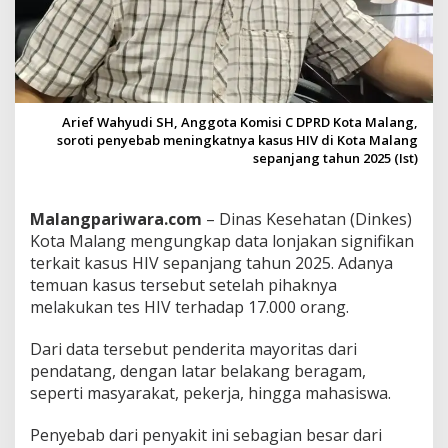
b
a
s
s
e
b
a
Arief Wahyudi SH, Anggota Komisi C DPRD Kota Malang,
g
soroti penyebab meningkatnya kasus HIV di Kota Malang
a
sepanjang tahun 2025 (Ist)
i
P
e
Malangpariwara.com
– Dinas Kesehatan (Dinkes)
m
Kota Malang mengungkap data lonjakan signifikan
i
terkait kasus HIV sepanjang tahun 2025. Adanya
c
u
temuan kasus tersebut setelah pihaknya
L
melakukan tes HIV terhadap 17.000 orang.
o
n
Dari data tersebut penderita mayoritas dari
j
pendatang, dengan latar belakang beragam,
a
k
seperti masyarakat, pekerja, hingga mahasiswa.
a
n
Penyebab dari penyakit ini sebagian besar dari
H