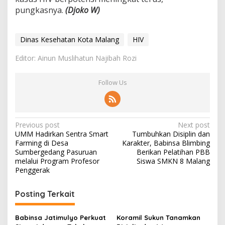
pungkasnya.
(Djoko W)
Dinas Kesehatan Kota Malang
HIV
Editor: Ainun Muslihatun Najibah Rozi
Follow Us
P
Previous post
Next post
UMM Hadirkan Sentra Smart
Tumbuhkan Disiplin dan
o
Farming di Desa
Karakter, Babinsa Blimbing
s
Sumbergedang Pasuruan
Berikan Pelatihan PBB
melalui Program Profesor
Siswa SMKN 8 Malang
t
Penggerak
n
Posting Terkait
a
v
Babinsa Jatimulyo Perkuat
Koramil Sukun Tanamkan