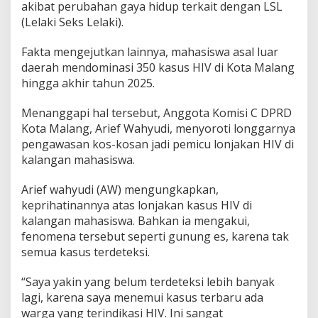
akibat perubahan gaya hidup terkait dengan LSL
I
(Lelaki Seks Lelaki).
V
d
i
Fakta mengejutkan lainnya, mahasiswa asal luar
K
daerah mendominasi 350 kasus HIV di Kota Malang
o
hingga akhir tahun 2025.
t
a
Menanggapi hal tersebut, Anggota Komisi C DPRD
M
a
Kota Malang, Arief Wahyudi, menyoroti longgarnya
l
pengawasan kos-kosan jadi pemicu lonjakan HIV di
a
kalangan mahasiswa.
n
g
Arief wahyudi (AW) mengungkapkan,
keprihatinannya atas lonjakan kasus HIV di
kalangan mahasiswa. Bahkan ia mengakui,
fenomena tersebut seperti gunung es, karena tak
semua kasus terdeteksi.
“Saya yakin yang belum terdeteksi lebih banyak
lagi, karena saya menemui kasus terbaru ada
warga yang terindikasi HIV. Ini sangat