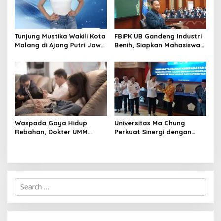
Tunjung Mustika Wakili Kota
FBiPK UB Gandeng Industri
Malang di Ajang Putri Jawa
Benih, Siapkan Mahasiswa
Timur 2026, Warga Diajak
Hadapi Dunia Kerja Modern
Beri Dukungan Melalui
Instagram
Waspada Gaya Hidup
Universitas Ma Chung
Rebahan, Dokter UMM
Perkuat Sinergi dengan
Ingatkan Risiko Obesitas
Pemkot Malang, Fokus
hingga Hipertensi
Tingkatkan Layanan
Kesehatan Masyarakat
S
e
a
r
c