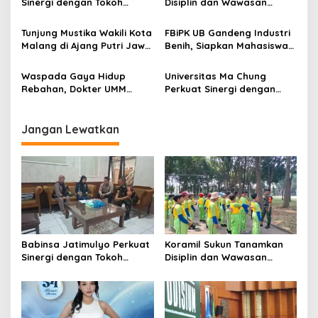
i
Sinergi dengan Tokoh
Disiplin dan Wawasan
g
Masyarakat, Jaga
Kebangsaan kepada Siswa
Kondusivitas Wilayah Lewat
SD Islamic Global School
Tunjung Mustika Wakili Kota
FBiPK UB Gandeng Industri
a
Komsos
Malang di Ajang Putri Jawa
Benih, Siapkan Mahasiswa
t
Timur 2026, Warga Diajak
Hadapi Dunia Kerja Modern
Beri Dukungan Melalui
i
Waspada Gaya Hidup
Universitas Ma Chung
Instagram
Rebahan, Dokter UMM
Perkuat Sinergi dengan
o
Ingatkan Risiko Obesitas
Pemkot Malang, Fokus
n
hingga Hipertensi
Tingkatkan Layanan
Kesehatan Masyarakat
Jangan Lewatkan
Babinsa Jatimulyo Perkuat
Koramil Sukun Tanamkan
Sinergi dengan Tokoh
Disiplin dan Wawasan
Masyarakat, Jaga
Kebangsaan kepada Siswa
Kondusivitas Wilayah Lewat
SD Islamic Global School
Komsos