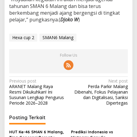
tahunan SMAN 6 Malang dan bisa terus
berkembang menjadi ajang bergengsi di tingkat
pelajar,” pungkasnya.(
Djoko W
)
Hexa cup 2
SMAN6 Malang
Follow Us
P
Previous post
Next post
ARANET Malang Raya
Perda Parkir Malang
o
Resmi Dikukuhkan! Ini
Dibenahi, Fokus Pelayanan
s
Susunan Lengkap Pengurus
dan Digitalisasi, Sanksi
Periode 2026–2028
Dipertegas
t
n
Posting Terkait
a
v
HUT Ke-46 SMAN 6 Malang,
Prediksi Indonesia vs