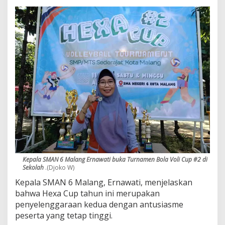
a
n
g
B
e
r
l
a
g
a
B
i
d
i
k
L
a
Kepala SMAN 6 Malang Ernawati buka Turnamen Bola Voli Cup #2 di
h
Sekolah
.(Djoko W)
i
r
Kepala SMAN 6 Malang, Ernawati, menjelaskan
k
bahwa Hexa Cup tahun ini merupakan
a
penyelenggaraan kedua dengan antusiasme
n
peserta yang tetap tinggi.
A
t