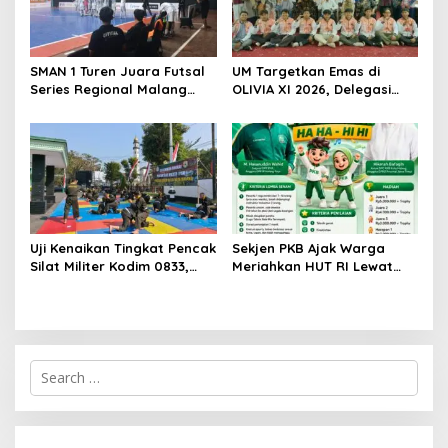
SMAN 1 Turen Juara Futsal
UM Targetkan Emas di
Series Regional Malang
OLIVIA XI 2026, Delegasi
2026, Siap Wakili Malang ke
PILMAPRES Siap Harumkan
Tingkat Nasional di
Nama Kampus di Tingkat
Jakarta
Nasional
Uji Kenaikan Tingkat Pencak
Sekjen PKB Ajak Warga
Silat Militer Kodim 0833,
Meriahkan HUT RI Lewat
Tempa Kemampuan Teknik
Lomba Senam Kreasi,
dan Jiwa Ksatria Prajurit
Siapkan Hadiah Belasan
Juta Rupiah
S
e
a
r
c