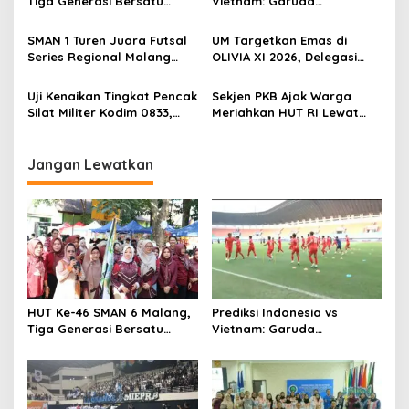
Tiga Generasi Bersatu
Vietnam: Garuda
i
dalam Semangat
Berpeluang Menang Tipis di
g
Kebersamaan, ini Kata
Laga Krusial AFF 2026
SMAN 1 Turen Juara Futsal
UM Targetkan Emas di
Untari
Series Regional Malang
OLIVIA XI 2026, Delegasi
a
2026, Siap Wakili Malang ke
PILMAPRES Siap Harumkan
t
Tingkat Nasional di
Nama Kampus di Tingkat
Uji Kenaikan Tingkat Pencak
Sekjen PKB Ajak Warga
Jakarta
Nasional
i
Silat Militer Kodim 0833,
Meriahkan HUT RI Lewat
Tempa Kemampuan Teknik
Lomba Senam Kreasi,
o
dan Jiwa Ksatria Prajurit
Siapkan Hadiah Belasan
n
Juta Rupiah
Jangan Lewatkan
HUT Ke-46 SMAN 6 Malang,
Prediksi Indonesia vs
Tiga Generasi Bersatu
Vietnam: Garuda
dalam Semangat
Berpeluang Menang Tipis di
Kebersamaan, ini Kata
Laga Krusial AFF 2026
Untari