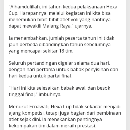
l
“Alhamdulillah, ini tahun kedua pelaksanaan Hexa
e
Cup. Harapannya, melalui kegiatan ini kita bisa
t
menemukan bibit-bibit atlet voli yang nantinya
V
dapat mewakili Malang Raya,” ujarnya.
o
l
i
Ia menambahkan, jumlah peserta tahun ini tidak
A
jauh berbeda dibandingkan tahun sebelumnya
n
yang mencapai sekitar 18 tim.
d
a
l
Seluruh pertandingan digelar selama dua hari,
a
dengan hari pertama untuk babak penyisihan dan
n
hari kedua untuk partai final.
“Hari ini kita selesaikan babak awal, dan besok
tinggal final,” imbuhnya.
Menurut Ernawati, Hexa Cup tidak sekadar menjadi
ajang kompetisi, tetapi juga bagian dari pembinaan
atlet sejak dini. Ia menekankan pentingnya
kekompakan tim dalam meraih prestasi.