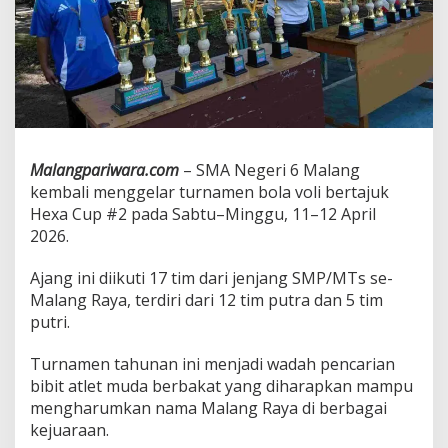
D
i
g
e
l
a
r
,
1
Malangpariwara.com
– SMA Negeri 6 Malang
7
kembali menggelar turnamen bola voli bertajuk
T
i
Hexa Cup #2 pada Sabtu–Minggu, 11–12 April
m
2026.
S
M
Ajang ini diikuti 17 tim dari jenjang SMP/MTs se-
P
Malang Raya, terdiri dari 12 tim putra dan 5 tim
/
M
putri.
T
s
Turnamen tahunan ini menjadi wadah pencarian
S
bibit atlet muda berbakat yang diharapkan mampu
e
mengharumkan nama Malang Raya di berbagai
M
a
kejuaraan.
l