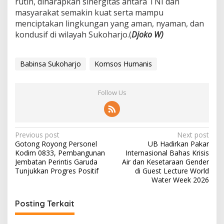
rutin, diharapkan sinergitas antara TNI dan
masyarakat semakin kuat serta mampu
menciptakan lingkungan yang aman, nyaman, dan
kondusif di wilayah Sukoharjo.(
Djoko W)
Babinsa Sukoharjo
Komsos Humanis
Follow Us
P
Previous post
Next post
Gotong Royong Personel
UB Hadirkan Pakar
o
Kodim 0833, Pembangunan
Internasional Bahas Krisis
s
Jembatan Perintis Garuda
Air dan Kesetaraan Gender
Tunjukkan Progres Positif
di Guest Lecture World
t
Water Week 2026
n
Posting Terkait
a
v