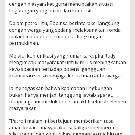
dengan masyarakat guna menciptakan situasi
e
m
lingkungan yang aman dan kondusif.
i
t
Dalam patroli itu, Babinsa berinteraksi langsung
r
dengan warga yang sedang melaksanakan ronda
a
malam maupun berkumpul di lingkungan
a
n
permukiman.
d
e
Melalui komunikasi yang humanis, Kopka Rudy
n
mengimbau masyarakat untuk terus meningkatkan
g
kewaspadaan terhadap potensi gangguan
a
n
keamanan serta menjaga kerukunan antarwarga.
W
a
Ia menegaskan bahwa keamanan lingkungan
r
bukan hanya menjadi tanggung jawab aparat,
g
tetapi juga memerlukan peran aktif seluruh elemen
a
J
masyarakat.
a
g
“Patroli malam ini bertujuan memberikan rasa
a
aman kepada masyarakat sekaligus mempererat
K
silaturahmi dan komunikasi dengan warga binaan.
o