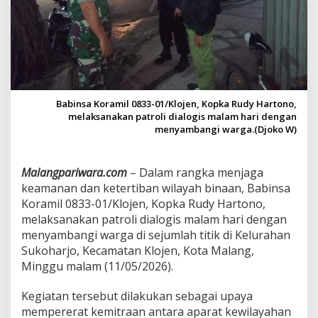
r
P
a
t
r
o
l
i
Babinsa Koramil 0833-01/Klojen, Kopka Rudy Hartono,
D
melaksanakan patroli dialogis malam hari dengan
i
menyambangi warga.(Djoko W)
a
l
o
Malangpariwara.com
– Dalam rangka menjaga
g
keamanan dan ketertiban wilayah binaan, Babinsa
i
s
Koramil 0833-01/Klojen, Kopka Rudy Hartono,
,
melaksanakan patroli dialogis malam hari dengan
P
menyambangi warga di sejumlah titik di Kelurahan
e
Sukoharjo, Kecamatan Klojen, Kota Malang,
r
k
Minggu malam (11/05/2026).
u
a
Kegiatan tersebut dilakukan sebagai upaya
t
mempererat kemitraan antara aparat kewilayahan
K