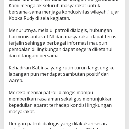
n
Kami mengajak seluruh masyarakat untuk
d
bersama-sama menjaga kondusivitas wilayah,” ujar
u
Kopka Rudy di sela kegiatan.
s
i
Menurutnya, melalui patroli dialogis, hubungan
v
i
harmonis antara TNI dan masyarakat dapat terus
t
terjalin sehingga berbagai informasi maupun
a
persoalan di lingkungan dapat segera diketahui
s
dan ditangani bersama.
W
i
l
Kehadiran Babinsa yang rutin turun langsung ke
a
lapangan pun mendapat sambutan positif dari
y
warga.
a
h
Mereka menilai patroli dialogis mampu
memberikan rasa aman sekaligus menunjukkan
kepedulian aparat terhadap kondisi lingkungan
masyarakat.
Dengan patroli dialogis yang dilakukan secara