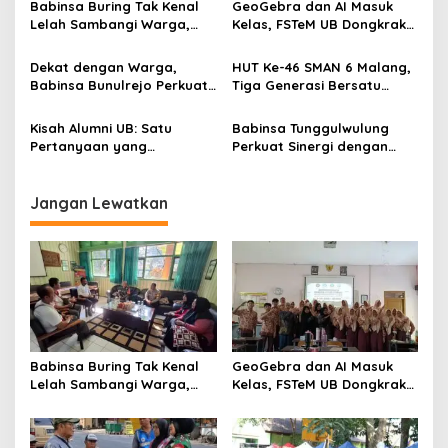
Babinsa Buring Tak Kenal
GeoGebra dan AI Masuk
i
Lelah Sambangi Warga,
Kelas, FSTeM UB Dongkrak
g
Komsos Jadi Garda Awal
Literasi Numerasi Siswa
Jaga Kamtibmas
SMAN 1 Krembung
Dekat dengan Warga,
HUT Ke-46 SMAN 6 Malang,
a
Babinsa Bunulrejo Perkuat
Tiga Generasi Bersatu
t
Sinergi TNI dan Rakyat
dalam Semangat
Kebersamaan, ini Kata
i
Kisah Alumni UB: Satu
Babinsa Tunggulwulung
Untari
Pertanyaan yang
Perkuat Sinergi dengan
o
Menyelamatkan Nyawa
Guru, Dorong Sekolah
n
Aman dan Kondusif
Jangan Lewatkan
Babinsa Buring Tak Kenal
GeoGebra dan AI Masuk
Lelah Sambangi Warga,
Kelas, FSTeM UB Dongkrak
Komsos Jadi Garda Awal
Literasi Numerasi Siswa
Jaga Kamtibmas
SMAN 1 Krembung