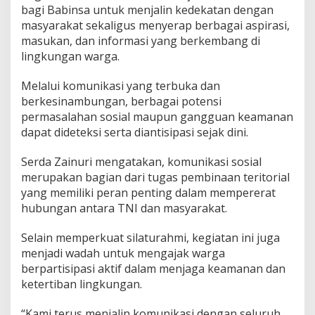
bagi Babinsa untuk menjalin kedekatan dengan
k
u
masyarakat sekaligus menyerap berbagai aspirasi,
a
masukan, dan informasi yang berkembang di
t
lingkungan warga.
K
o
Melalui komunikasi yang terbuka dan
n
d
berkesinambungan, berbagai potensi
u
permasalahan sosial maupun gangguan keamanan
s
dapat dideteksi serta diantisipasi sejak dini.
i
v
Serda Zainuri mengatakan, komunikasi sosial
i
t
merupakan bagian dari tugas pembinaan teritorial
a
yang memiliki peran penting dalam mempererat
s
hubungan antara TNI dan masyarakat.
L
i
Selain memperkuat silaturahmi, kegiatan ini juga
n
g
menjadi wadah untuk mengajak warga
k
berpartisipasi aktif dalam menjaga keamanan dan
u
ketertiban lingkungan.
n
g
“Kami terus menjalin komunikasi dengan seluruh
a