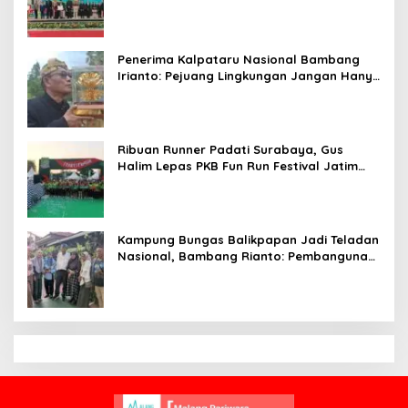
Siap Bersaing di Kancah Global
Penerima Kalpataru Nasional Bambang
Irianto: Pejuang Lingkungan Jangan Hanya
Jadi Simbol Penghargaan
Ribuan Runner Padati Surabaya, Gus
Halim Lepas PKB Fun Run Festival Jatim
2026: Tebar Hadiah Ratusan Juta dan 6
Golden Ticket ke Jakarta
Kampung Bungas Balikpapan Jadi Teladan
Nasional, Bambang Rianto: Pembangunan
Lingkungan Harus Holistik dan
Berkelanjutan