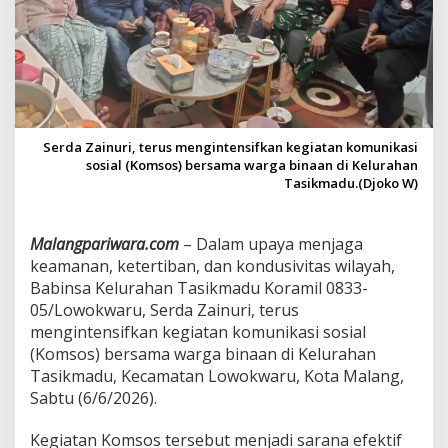
W
a
r
g
a
,
B
a
Serda Zainuri, terus mengintensifkan kegiatan komunikasi
b
sosial (Komsos) bersama warga binaan di Kelurahan
i
Tasikmadu.(Djoko W)
n
s
a
Malangpariwara.com
– Dalam upaya menjaga
T
keamanan, ketertiban, dan kondusivitas wilayah,
a
s
Babinsa Kelurahan Tasikmadu Koramil 0833-
i
05/Lowokwaru, Serda Zainuri, terus
k
mengintensifkan kegiatan komunikasi sosial
m
(Komsos) bersama warga binaan di Kelurahan
a
d
Tasikmadu, Kecamatan Lowokwaru, Kota Malang,
u
Sabtu (6/6/2026).
P
e
Kegiatan Komsos tersebut menjadi sarana efektif
r