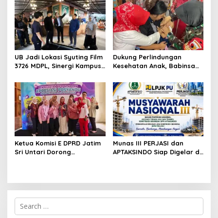
Teknologi
UB Jadi Lokasi Syuting Film
Dukung Perlindungan
3726 MDPL, Sinergi Kampus
Kesehatan Anak, Babinsa
dan Industri Kreatif
Jatimulyo Dampingi Pekan
Hadirkan Pengalaman
Imunisasi 2026
Nyata bagi Mahasiswa
Ketua Komisi E DPRD Jatim
Munas III PERJASI dan
Sri Untari Dorong
APTAKSINDO Siap Digelar di
Penguatan Peran Kader
Surabaya, Usung
Posyandu sebagai Garda
Semangat Perkuat Tata
Terdepan Layanan
Kelola Organisasi
Kesehatan
S
e