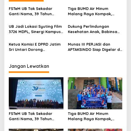
v
FSTeM UB Tak Sekadar
Tiga BUMD Air Minum
i
Ganti Nama, 39 Tahun
Malang Raya Kompak,
g
Mengakar Jadi Modal Jadi
Sinergi Tak Hanya Soal Air
Trendsetter Sains dan
Tapi Juga Prestasi
UB Jadi Lokasi Syuting Film
Dukung Perlindungan
a
Teknologi
3726 MDPL, Sinergi Kampus
Kesehatan Anak, Babinsa
t
dan Industri Kreatif
Jatimulyo Dampingi Pekan
Hadirkan Pengalaman
Imunisasi 2026
i
Ketua Komisi E DPRD Jatim
Munas III PERJASI dan
Nyata bagi Mahasiswa
Sri Untari Dorong
APTAKSINDO Siap Digelar di
o
Penguatan Peran Kader
Surabaya, Usung
n
Posyandu sebagai Garda
Semangat Perkuat Tata
Terdepan Layanan
Kelola Organisasi
Jangan Lewatkan
Kesehatan
FSTeM UB Tak Sekadar
Tiga BUMD Air Minum
Ganti Nama, 39 Tahun
Malang Raya Kompak,
Mengakar Jadi Modal Jadi
Sinergi Tak Hanya Soal Air
Trendsetter Sains dan
Tapi Juga Prestasi