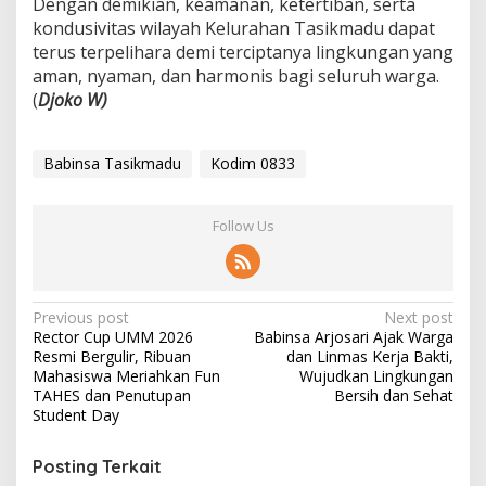
Dengan demikian, keamanan, ketertiban, serta
kondusivitas wilayah Kelurahan Tasikmadu dapat
terus terpelihara demi terciptanya lingkungan yang
aman, nyaman, dan harmonis bagi seluruh warga.
(
Djoko W)
Babinsa Tasikmadu
Kodim 0833
Follow Us
P
Previous post
Next post
Rector Cup UMM 2026
Babinsa Arjosari Ajak Warga
o
Resmi Bergulir, Ribuan
dan Linmas Kerja Bakti,
s
Mahasiswa Meriahkan Fun
Wujudkan Lingkungan
TAHES dan Penutupan
Bersih dan Sehat
t
Student Day
n
Posting Terkait
a