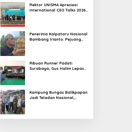
Hasil
Rektor UNISMA Apresiasi
International CEO Talks 2026,
Soroti Kiprah CEO Cilik yang
Siap Bersaing di Kancah
Global
Penerima Kalpataru Nasional
Bambang Irianto: Pejuang
Lingkungan Jangan Hanya
Jadi Simbol Penghargaan
Ribuan Runner Padati
Surabaya, Gus Halim Lepas
PKB Fun Run Festival Jatim
2026: Tebar Hadiah Ratusan
Juta dan 6 Golden Ticket ke
Jakarta
Kampung Bungas Balikpapan
Jadi Teladan Nasional,
Bambang Rianto:
Pembangunan Lingkungan
Harus Holistik dan
Berkelanjutan