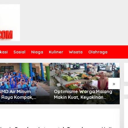
kasi
Sosial
Niaga
Kuliner
Wisata
Olahraga
»
Optimisme Warga Malang
UB Jadi Lokasi Syuting F
Makin Kuat, Keyakinan
3726 MDPL, Sinergi Kamp
Konsumen Naik ke 126,8
dan Industri Kreatif
Hadirkan Pengalaman
Nyata bagi Mahasiswa