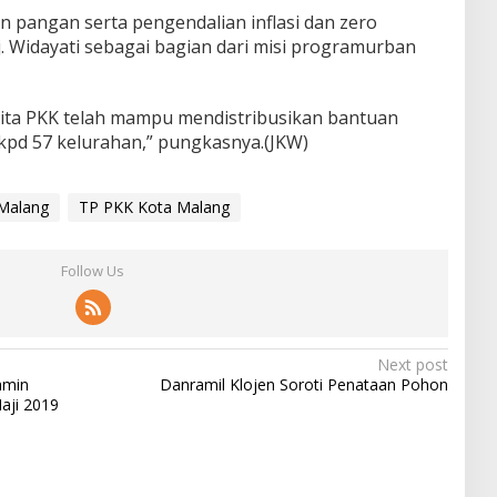
 pangan serta pengendalian inflasi dan zero
j. Widayati sebagai bagian dari misi programurban
 kita PKK telah mampu mendistribusikan bantuan
kpd 57 kelurahan,” pungkasnya.(JKW)
Malang
TP PKK Kota Malang
Follow Us
Next post
amin
Danramil Klojen Soroti Penataan Pohon
aji 2019