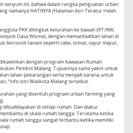
 senyum ini, bahwa dalam rangka penguatan urban
ang namanya HATINYA (Halaman Asri Teratur Indah
anggota PKK ditingkat kelurahan ke bawah (RT/RW,
kelompok Dasa Wisma), dengan memanfaatkan lahan di
k bercocok tanam seperti cabe, tomat, sayur mayur,
a dikawinkan dengan program Kawasan Rumah
lakukan Pemkot Malang. Tujuannya sama yakni untuk
tan lahan pekarangan serta menjadi sarana untuk
 “info istri Walikota Malang tersebut.
urahan yang disentuh program urban farming yang
g.
 dibudidayakan di setiap rumah. Dan diakui
membantu di skala rumah tangga. Terutama ketika
kala rumah tangga sangat terbantu ketika memiliki
iaji.