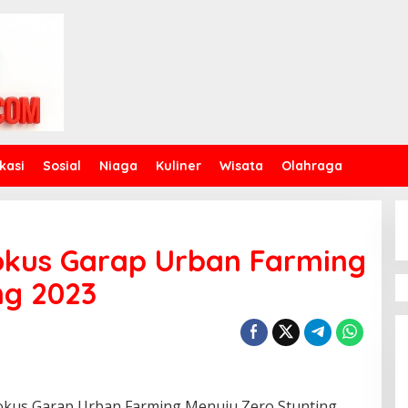
kasi
Sosial
Niaga
Kuliner
Wisata
Olahraga
okus Garap Urban Farming
ng 2023
okus Garap Urban Farming Menuju Zero Stunting