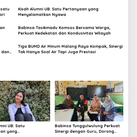
rsatu
Kisah Alumni UB: Satu Pertanyaan yang
ari
Menyelamatkan Nyawa
gan
Babinsa Tasikmadu Komsos Bersama Warga,
Perkuat Kedekatan dan Kondusivitas Wilayah
Tiga BUMD Air Minum Malang Raya Kompak, Sinergi
s dan
Tak Hanya Soal Air Tapi Juga Prestasi
mni UB: Satu
Babinsa Tunggulwulung Perkuat
aan yang
Sinergi dengan Guru, Dorong
matkan Nyawa
Sekolah Aman dan Kondusif