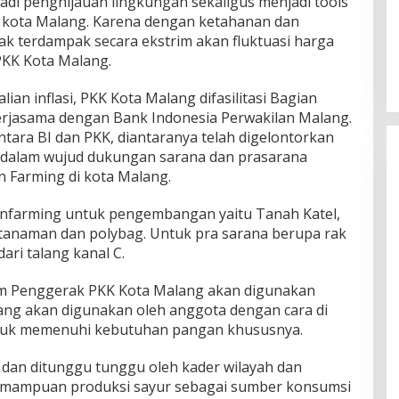
adi penghijauan lingkungan sekaligus menjadi tools
di kota Malang. Karena dengan ketahanan dan
ak terdampak secara ekstrim akan fluktuasi harga
PKK Kota Malang.
ian inflasi, PKK Kota Malang difasilitasi Bagian
erjasama dengan Bank Indonesia Perwakilan Malang.
ntara BI dan PKK, diantaranya telah digelontorkan
 dalam wujud dukungan sarana dan prasarana
Farming di kota Malang.
nfarming untuk pengembangan yaitu Tanah Katel,
tanaman dan polybag. Untuk pra sarana berupa rak
ri talang kanal C.
im Penggerak PKK Kota Malang akan digunakan
yang akan digunakan oleh anggota dengan cara di
uk memenuhi kebutuhan pangan khususnya.
 dan ditunggu tunggu oleh kader wilayah dan
emampuan produksi sayur sebagai sumber konsumsi