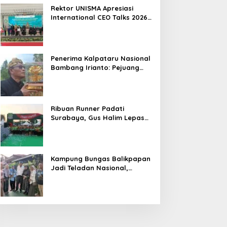
Hasil
Rektor UNISMA Apresiasi
International CEO Talks 2026,
Soroti Kiprah CEO Cilik yang
Siap Bersaing di Kancah
Global
Penerima Kalpataru Nasional
Bambang Irianto: Pejuang
Lingkungan Jangan Hanya
Jadi Simbol Penghargaan
Ribuan Runner Padati
Surabaya, Gus Halim Lepas
PKB Fun Run Festival Jatim
2026: Tebar Hadiah Ratusan
Juta dan 6 Golden Ticket ke
Jakarta
Kampung Bungas Balikpapan
Jadi Teladan Nasional,
Bambang Rianto:
Pembangunan Lingkungan
Harus Holistik dan
Berkelanjutan