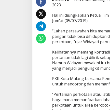
g
2023.
F
o
Hal ini diungkapkan Ketua Tim 
k
Jum’at (05/07/2019).
u
s
G
“Lahan persawahan kita meman
a
pangan tidak bisa dihidupkan
r
perkotaan, “ujar Widayati penu
a
p
Kelihatannya memang kontradik
U
r
pertanian tidak lagi dilirik 
b
Namun Widayati meyakini itu bu
a
yang menjadi pengungkit muncu
n
F
PKK Kota Malang bersama Peme
a
r
untuk mendorong dan memanfa
m
i
“Pertanian perkotaan atau isti
n
bagaimana memanfaatkan laha
g
perkotaan untuk area bercocok
M
e