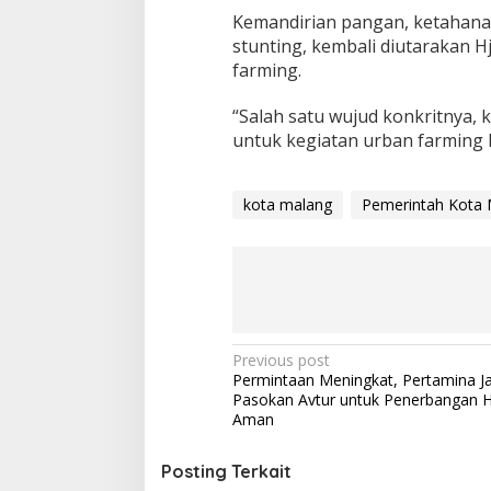
Kemandirian pangan, ketahanan
stunting, kembali diutarakan H
farming.
“Salah satu wujud konkritnya,
untuk kegiatan urban farming 
kota malang
Pemerintah Kota 
P
Previous post
Permintaan Meningkat, Pertamina J
o
Pasokan Avtur untuk Penerbangan H
s
Aman
t
Posting Terkait
n