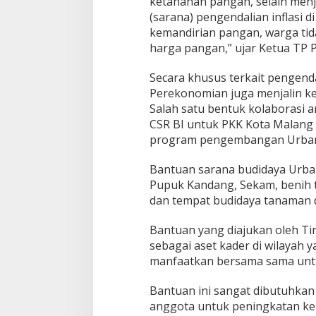
ketahanan pangan, selain menj
n
(sarana) pengendalian inflasi 
u
kemandirian pangan, warga tid
j
harga pangan,” ujar Ketua TP 
u
Z
e
Secara khusus terkait pengendal
r
Perekonomian juga menjalin k
o
Salah satu bentuk kolaborasi a
S
CSR BI untuk PKK Kota Malang
t
u
program pengembangan Urban 
n
t
Bantuan sarana budidaya Urba
i
Pupuk Kandang, Sekam, benih 
n
dan tempat budidaya tanaman da
g
2
0
Bantuan yang diajukan oleh T
2
sebagai aset kader di wilayah 
3
manfaatkan bersama sama unt
Bantuan ini sangat dibutuhkan
anggota untuk peningkatan k