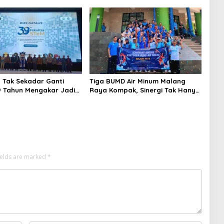
 Tak Sekadar Ganti
Tiga BUMD Air Minum Malang
 Tahun Mengakar Jadi
Raya Kompak, Sinergi Tak Hanya
di Trendsetter Sains
Soal Air Tapi Juga Prestasi
ologi
ields are marked
*