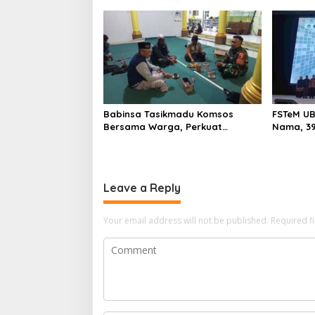
Untari
Babinsa Tasikmadu Komsos
FSTeM UB
Bersama Warga, Perkuat
Nama, 39
Kedekatan dan Kondusivitas
Modal Ja
Wilayah
dan Tekn
Leave a Reply
Your email address will not be published.
Required f