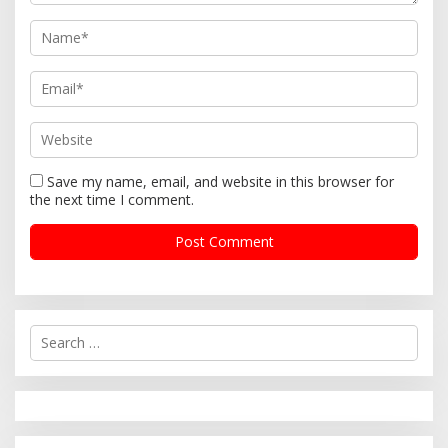
Save my name, email, and website in this browser for
the next time I comment.
S
e
a
r
c
h
f