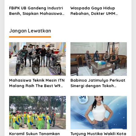
Kebangsaan kepada Siswa
Timur 2026, Warga Diajak
a
SD Islamic Global School
Beri Dukungan Melalui
FBiPK UB Gandeng Industri
Waspada Gaya Hidup
t
Instagram
Benih, Siapkan Mahasiswa
Rebahan, Dokter UMM
i
Hadapi Dunia Kerja Modern
Ingatkan Risiko Obesitas
hingga Hipertensi
o
Jangan Lewatkan
n
Mahasiswa Teknik Mesin ITN
Babinsa Jatimulyo Perkuat
Malang Raih The Best W9
Sinergi dengan Tokoh
Style di Malang Modifest
Masyarakat, Jaga
Vol 3, Buktikan Inovasi
Kondusivitas Wilayah Lewat
Kampus di Panggung
Komsos
Nasional
Koramil Sukun Tanamkan
Tunjung Mustika Wakili Kota