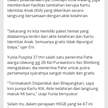
t
memberikan fasilitas tambahan berupa Kartu
a
Identitas Anak (KIA) yang diberikan secara
M
langsung bersamaan dengan akte kelahiran.
a
l
a
n
“Sekarang ini kita memiliki paket hemat yang
g
didalamnya terdiri dari akte kelahiran dan Kartu
Identitas Anak. Semuanya gratis tidak dipungut
biaya,” ujar Eni.
Yunia Puspita 37 thn salah satu penerima Pahe
warga ciliwung gg 2B Kel Purwantoro Kec Blimbing
mengatakan, dia menerima Pahe untuk putra
pertamanya syaratnya sangat mudah dan gratis.
“Terimakasih Dispenduk dan Bhayangkari, saya
kini punya Kartu KIA, Akte kelahiran dan langsung
masuk KK baru,” ucap Yunia bersyukur.
Selain itu, dalam perayaan HKGB yang ke-67 ini