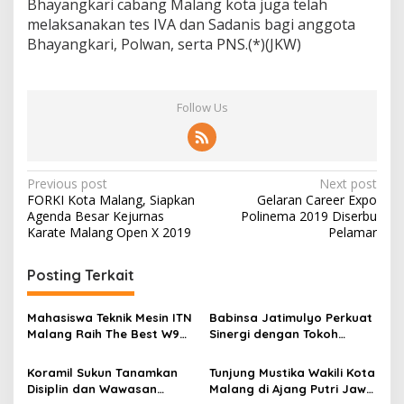
Bhayangkari cabang Malang kota juga telah
melaksanakan tes IVA dan Sadanis bagi anggota
Bhayangkari, Polwan, serta PNS.(*)(JKW)
Follow Us
P
Previous post
Next post
FORKI Kota Malang, Siapkan
Gelaran Career Expo
o
Agenda Besar Kejurnas
Polinema 2019 Diserbu
s
Karate Malang Open X 2019
Pelamar
t
Posting Terkait
n
a
Mahasiswa Teknik Mesin ITN
Babinsa Jatimulyo Perkuat
v
Malang Raih The Best W9
Sinergi dengan Tokoh
Style di Malang Modifest
Masyarakat, Jaga
i
Vol 3, Buktikan Inovasi
Kondusivitas Wilayah Lewat
Koramil Sukun Tanamkan
Tunjung Mustika Wakili Kota
g
Kampus di Panggung
Komsos
Disiplin dan Wawasan
Malang di Ajang Putri Jawa
Nasional