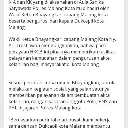
KIA dan KK yang dilaksanakan di Aula Sanika
P
Satyawada Polres Malang Kota itu dihadiri oleh
r
o
Wakil Ketua Bhayangkari cabang Malang kota
g
beserta pengurus, dan kepala Dukcapil kota
r
Malang.
a
m
Wakil Ketua Bhayangkari cabang Malang Kota Ny.
P
a
Ari Trestiawan mengungkapkan, bahwa pada
h
perayaan HKGB ini pihaknya memberikan fasilitas
e
pelayanan kemudahan dalam pengurusan akte
,
kelahiran bagi masyarakat di kota Malang.
S
i
n
e
Sesuai perintah ketua umum Bhayangkari, untuk
r
melakukan kegiatan sosial, yang salah satunya
g
memberikan pelayanan dalam pembuatan akta
i
kelahiran, dengan sasaran anggota Polri, PNS dan
t
a
PHL di jajaran Polres Malang kota.
s
B
“Berdasarkan perintah dari pusat, kami bekerja
h
sama dengan Dukcapil kota Malang membantu
a