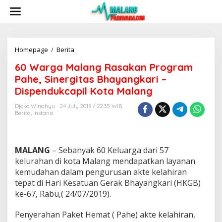
S
k
i
p
t
o
Homepage
/
Berita
6
c
0
60 Warga Malang Rasakan Program
o
W
n
a
Pahe, Sinergitas Bhayangkari –
t
r
Dispendukcapil Kota Malang
e
g
n
a
Djoko Winahyu
24 July 2019 / 22:35 WIB
t
M
Berita
,
Instansi
a
l
a
n
MALANG
– Sebanyak 60 Keluarga dari 57
g
kelurahan di kota Malang mendapatkan layanan
R
kemudahan dalam pengurusan akte kelahiran
a
tepat di Hari Kesatuan Gerak Bhayangkari (HKGB)
s
a
ke-67, Rabu,( 24/07/2019).
k
a
Penyerahan Paket Hemat ( Pahe) akte kelahiran,
n