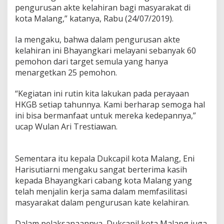
pengurusan akte kelahiran bagi masyarakat di
y
a
kota Malang,” katanya, Rabu (24/07/2019).
n
g
Ia mengaku, bahwa dalam pengurusan akte
k
kelahiran ini Bhayangkari melayani sebanyak 60
a
pemohon dari target semula yang hanya
r
i
menargetkan 25 pemohon.
-
D
“Kegiatan ini rutin kita lakukan pada perayaan
i
HKGB setiap tahunnya. Kami berharap semoga hal
s
ini bisa bermanfaat untuk mereka kedepannya,”
p
e
ucap Wulan Ari Trestiawan.
n
d
u
Sementara itu kepala Dukcapil kota Malang, Eni
k
Harisutiarni mengaku sangat berterima kasih
c
a
kepada Bhayangkari cabang kota Malang yang
p
telah menjalin kerja sama dalam memfasilitasi
i
masyarakat dalam pengurusan kate kelahiran.
l
K
Dalam pelaksanaannya, Dukcapil kota Malang juga
o