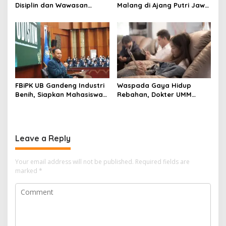
Disiplin dan Wawasan
Malang di Ajang Putri Jawa
Kebangsaan kepada Siswa
Timur 2026, Warga Diajak
SD Islamic Global School
Beri Dukungan Melalui
Instagram
FBiPK UB Gandeng Industri
Waspada Gaya Hidup
Benih, Siapkan Mahasiswa
Rebahan, Dokter UMM
Hadapi Dunia Kerja Modern
Ingatkan Risiko Obesitas
hingga Hipertensi
Leave a Reply
Your email address will not be published.
Required fields are
marked
*