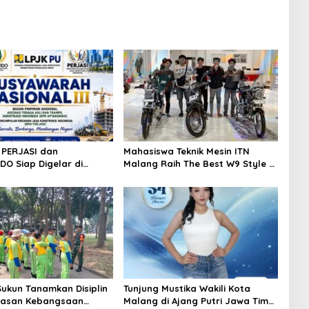
I PERJASI dan
Mahasiswa Teknik Mesin ITN
DO Siap Digelar di
Malang Raih The Best W9 Style di
a, Usung Semangat
Malang Modifest Vol 3, Buktikan
Tata Kelola Organisasi
Inovasi Kampus di Panggung
Nasional
Sukun Tanamkan Disiplin
Tunjung Mustika Wakili Kota
asan Kebangsaan
Malang di Ajang Putri Jawa Timur