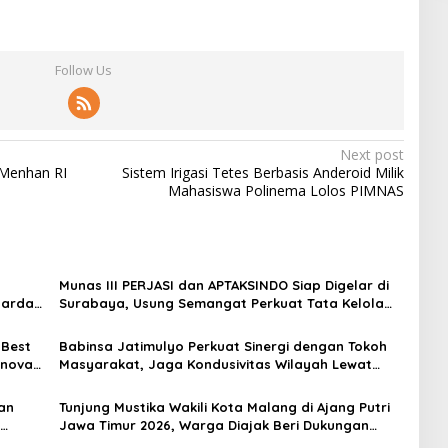
Follow Us
Next post
Menhan RI
Sistem Irigasi Tetes Berbasis Anderoid Milik
Mahasiswa Polinema Lolos PIMNAS
Munas III PERJASI dan APTAKSINDO Siap Digelar di
Garda
Surabaya, Usung Semangat Perkuat Tata Kelola
Organisasi
 Best
Babinsa Jatimulyo Perkuat Sinergi dengan Tokoh
Inovasi
Masyarakat, Jaga Kondusivitas Wilayah Lewat
Komsos
an
Tunjung Mustika Wakili Kota Malang di Ajang Putri
Jawa Timur 2026, Warga Diajak Beri Dukungan
Melalui Instagram