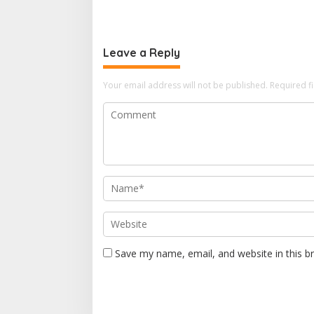
Masyarakat, Jaga Kondusivitas
kepada S
Wilayah Lewat Komsos
School
Leave a Reply
Your email address will not be published.
Required f
Save my name, email, and website in this b