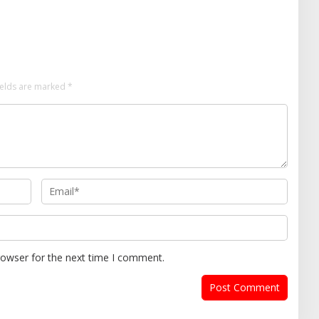
iswa SD Islamic Global
2026, Warga Diajak Beri
Dukungan Melalui Instagram
ields are marked
*
rowser for the next time I comment.