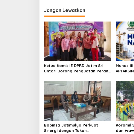
i
Jangan Lewatkan
o
n
Ketua Komisi E DPRD Jatim Sri
Munas II
Untari Dorong Penguatan Peran
APTAKSIN
Kader Posyandu sebagai Garda
Surabay
Terdepan Layanan Kesehatan
Perkuat 
Babinsa Jatimulyo Perkuat
Koramil 
Sinergi dengan Tokoh
dan Waw