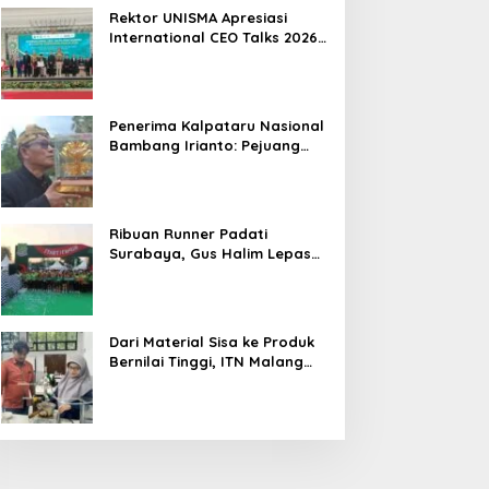
Hasil
Rektor UNISMA Apresiasi
International CEO Talks 2026,
Soroti Kiprah CEO Cilik yang
Siap Bersaing di Kancah
Global
Penerima Kalpataru Nasional
Bambang Irianto: Pejuang
Lingkungan Jangan Hanya
Jadi Simbol Penghargaan
Ribuan Runner Padati
Surabaya, Gus Halim Lepas
PKB Fun Run Festival Jatim
2026: Tebar Hadiah Ratusan
Juta dan 6 Golden Ticket ke
Jakarta
Dari Material Sisa ke Produk
Bernilai Tinggi, ITN Malang
dan PT DPL Kembangkan
Riset Silika Gel