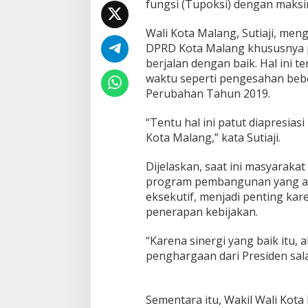
fungsi (Tupoksi) dengan maks
A
p
Wali Kota Malang, Sutiaji, me
r
e
DPRD Kota Malang khususnya p
s
berjalan dengan baik. Hal ini 
i
waktu seperti pengesahan be
a
Perubahan Tahun 2019.
s
i
K
“Tentu hal ini patut diapresia
i
Kota Malang,” kata Sutiaji.
n
e
Dijelaskan, saat ini masyaraka
r
program pembangunan yang ada. 
j
a
eksekutif, menjadi penting ka
D
penerapan kebijakan.
P
R
“Karena sinergi yang baik itu
D
penghargaan dari Presiden sala
Sementara itu, Wakil Wali Kota