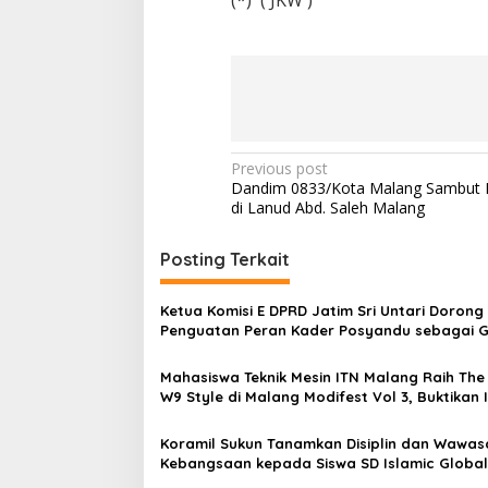
P
Previous post
Dandim 0833/Kota Malang Sambut 
o
di Lanud Abd. Saleh Malang
s
t
Posting Terkait
n
Ketua Komisi E DPRD Jatim Sri Untari Dorong
a
Penguatan Peran Kader Posyandu sebagai 
v
Terdepan Layanan Kesehatan
Mahasiswa Teknik Mesin ITN Malang Raih The
i
W9 Style di Malang Modifest Vol 3, Buktikan 
g
Kampus di Panggung Nasional
a
Koramil Sukun Tanamkan Disiplin dan Wawas
Kebangsaan kepada Siswa SD Islamic Global
t
School