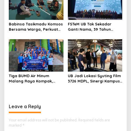
Babinsa Tasikmadu Komsos
FSTeM UB Tak Sekadar
Bersama Warga, Perkuat
Ganti Nama, 39 Tahun
Kedekatan dan
Mengakar Jadi Modal Jadi
Kondusivitas Wilayah
Trendsetter Sains dan
Teknologi
Tiga BUMD Air Minum
UB Jadi Lokasi Syuting Film
Malang Raya Kompak,
3726 MDPL, Sinergi Kampus
Sinergi Tak Hanya Soal Air
dan Industri Kreatif
Tapi Juga Prestasi
Hadirkan Pengalaman
Nyata bagi Mahasiswa
Leave a Reply
Your email address will not be published.
Required fields are
marked
*