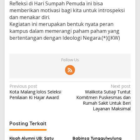
Refleksi di Hari Sumpah Pemuda ini bisa
memberikan motivasi bagi kita untuk introspeksi
dan menakar diri.
Kegiatan ini merupakan bentuk nyata peran
kampus dalam memerangi paham paham yang
bertentangan dengan Ideologi Negara.(*)(JKW)
Follow Us
P
Previous post
Next post
Kota Malang lolos Seleksi
Walikota Sutiaji Tuntut
o
Penilaian Ki Hajar Award
Komitmen Puskesmas dan
s
Rumah Sakit Untuk Beri
Layanan Maksimal
t
n
Posting Terkait
a
Kisah Alumni UB: Satu
Babinsa Tunggulwulung