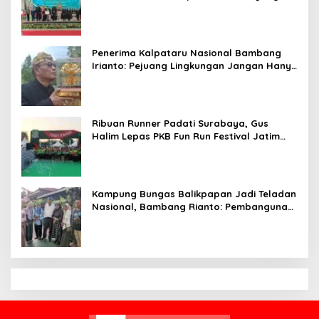
Siap Bersaing di Kancah Global
Penerima Kalpataru Nasional Bambang
Irianto: Pejuang Lingkungan Jangan Hanya
Jadi Simbol Penghargaan
Ribuan Runner Padati Surabaya, Gus
Halim Lepas PKB Fun Run Festival Jatim
2026: Tebar Hadiah Ratusan Juta dan 6
Golden Ticket ke Jakarta
Kampung Bungas Balikpapan Jadi Teladan
Nasional, Bambang Rianto: Pembangunan
Lingkungan Harus Holistik dan
Berkelanjutan