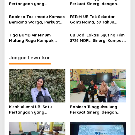
v
Pertanyaan yang
Perkuat Sinergi dengan
i
Menyelamatkan Nyawa
Guru, Dorong Sekolah
g
Aman dan Kondusif
Babinsa Tasikmadu Komsos
FSTeM UB Tak Sekadar
Bersama Warga, Perkuat
Ganti Nama, 39 Tahun
a
Kedekatan dan
Mengakar Jadi Modal Jadi
t
Kondusivitas Wilayah
Trendsetter Sains dan
Tiga BUMD Air Minum
UB Jadi Lokasi Syuting Film
Teknologi
i
Malang Raya Kompak,
3726 MDPL, Sinergi Kampus
Sinergi Tak Hanya Soal Air
dan Industri Kreatif
o
Tapi Juga Prestasi
Hadirkan Pengalaman
n
Nyata bagi Mahasiswa
Jangan Lewatkan
Kisah Alumni UB: Satu
Babinsa Tunggulwulung
Pertanyaan yang
Perkuat Sinergi dengan
Menyelamatkan Nyawa
Guru, Dorong Sekolah
Aman dan Kondusif