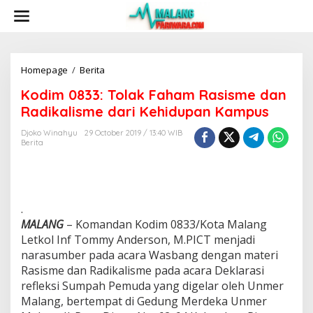
S
k
i
p
t
o
Homepage
/
Berita
K
c
o
Kodim 0833: Tolak Faham Rasisme dan
o
d
n
i
Radikalisme dari Kehidupan Kampus
t
m
e
0
Djoko Winahyu
29 October 2019 / 13:40 WIB
n
Berita
8
t
3
3
:
T
.
o
l
MALANG
– Komandan Kodim 0833/Kota Malang
a
Letkol Inf Tommy Anderson, M.PICT menjadi
k
narasumber pada acara Wasbang dengan materi
F
Rasisme dan Radikalisme pada acara Deklarasi
a
h
refleksi Sumpah Pemuda yang digelar oleh Unmer
a
Malang, bertempat di Gedung Merdeka Unmer
m