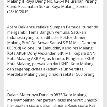
Malang Jl. Raya Dieng No. 62-64 Kelurahan Pisang
R
Candi Kecamatan Sukun Koya Malang. Senen
a
(28/10/2019).
s
i
s
.
m
Acara Deklarasi refleksi Sumpah Pemuda itu sendiri
e
mengambil Tema Bangun Pemuda, Satukan
d
Indonesia yang turut dihadiri Rektor Unmer
a
n
Malang Prof. Dr. Anwar Sanusi S.E M.Msi, Danrem
R
083/Bdj Kolonel Inf Zainuddin, Kapolres Malang
a
Kota AKBP Dony Alexander, SIK, MH, Kepala BNN
d
Kota Malang AKBP Agus Irianto, Pengurus FKUB
i
k
Kota Malang, perwakilan dari KNPI Kota Malang
a
dan segenap civitas akademika universitas
l
Merdeka Malang yang dihadiri sekitar 500 orang.
i
s
m
e
.
d
Dalam Materinya Dandim 0833/Kota Malang
a
menyampaikan Pengertian Rasis menurut Unesco
r
merupakan suatu paham dimana Rasis suatu Ras
i