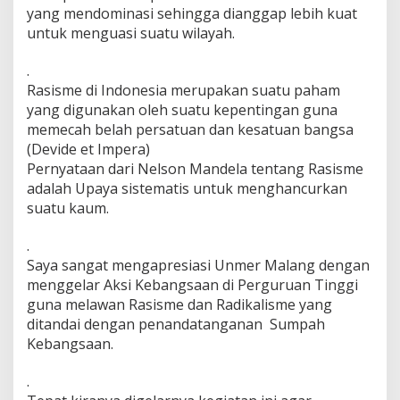
yang mendominasi sehingga dianggap lebih kuat
K
e
untuk menguasi suatu wilayah.
h
i
.
d
Rasisme di Indonesia merupakan suatu paham
u
yang digunakan oleh suatu kepentingan guna
p
a
memecah belah persatuan dan kesatuan bangsa
n
(Devide et Impera)
K
Pernyataan dari Nelson Mandela tentang Rasisme
a
adalah Upaya sistematis untuk menghancurkan
m
p
suatu kaum.
u
s
.
Saya sangat mengapresiasi Unmer Malang dengan
menggelar Aksi Kebangsaan di Perguruan Tinggi
guna melawan Rasisme dan Radikalisme yang
ditandai dengan penandatanganan Sumpah
Kebangsaan.
.