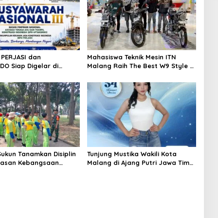
I PERJASI dan
Mahasiswa Teknik Mesin ITN
DO Siap Digelar di
Malang Raih The Best W9 Style di
a, Usung Semangat
Malang Modifest Vol 3, Buktikan
Tata Kelola Organisasi
Inovasi Kampus di Panggung
Nasional
Sukun Tanamkan Disiplin
Tunjung Mustika Wakili Kota
asan Kebangsaan
Malang di Ajang Putri Jawa Timur
iswa SD Islamic Global
2026, Warga Diajak Beri
Dukungan Melalui Instagram