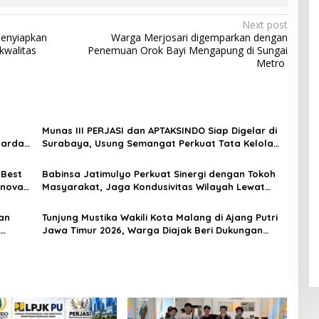
Next post
enyiapkan
Warga Merjosari digemparkan dengan
kwalitas
Penemuan Orok Bayi Mengapung di Sungai
Metro
Munas III PERJASI dan APTAKSINDO Siap Digelar di
Garda
Surabaya, Usung Semangat Perkuat Tata Kelola
Organisasi
 Best
Babinsa Jatimulyo Perkuat Sinergi dengan Tokoh
Inovasi
Masyarakat, Jaga Kondusivitas Wilayah Lewat
Komsos
an
Tunjung Mustika Wakili Kota Malang di Ajang Putri
Jawa Timur 2026, Warga Diajak Beri Dukungan
Melalui Instagram