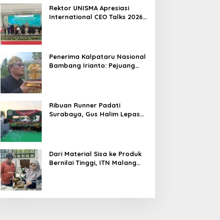
Hasil
Rektor UNISMA Apresiasi
International CEO Talks 2026,
Soroti Kiprah CEO Cilik yang
Siap Bersaing di Kancah
Global
Penerima Kalpataru Nasional
Bambang Irianto: Pejuang
Lingkungan Jangan Hanya
Jadi Simbol Penghargaan
Ribuan Runner Padati
Surabaya, Gus Halim Lepas
PKB Fun Run Festival Jatim
2026: Tebar Hadiah Ratusan
Juta dan 6 Golden Ticket ke
Jakarta
Dari Material Sisa ke Produk
Bernilai Tinggi, ITN Malang
dan PT DPL Kembangkan
Riset Silika Gel