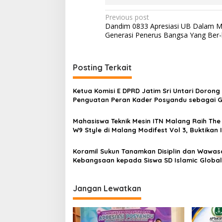
P
Previous post
Dandim 0833 Apresiasi UB Dalam M
o
Generasi Penerus Bangsa Yang Ber-
s
t
Posting Terkait
n
a
Ketua Komisi E DPRD Jatim Sri Untari Dorong
v
Penguatan Peran Kader Posyandu sebagai 
Terdepan Layanan Kesehatan
i
Mahasiswa Teknik Mesin ITN Malang Raih The
g
W9 Style di Malang Modifest Vol 3, Buktikan 
Kampus di Panggung Nasional
a
Koramil Sukun Tanamkan Disiplin dan Wawas
t
Kebangsaan kepada Siswa SD Islamic Global
i
School
o
Jangan Lewatkan
n