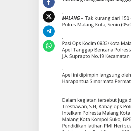
t
a
.
M
MALANG
– Tak kurang dari 150
a
Polres Malang Kota, Senin (05/
l
a
n
.
g
Pasi Ops Kodim 0833/Kota Mala
I
Apel Tanggap Bencana Polresta
k
J.A. Suprapto No.19 Kecamatan 
u
t
i
.
A
Apel ini dipimpin langsung ol
p
Harapantua Simarmata Permata, 
e
l
.
T
a
Dalam kegiatan tersebut juga 
n
Trestiawan, S.H, Kabag ops Pol
g
Intelkam Polresta Malang Kota 
g
Malang Kota Kompol Suko, BPB
a
p
Pendidikan latihan PMI Heri s
B