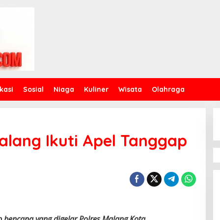
kasi
Sosial
Niaga
Kuliner
Wisata
Olahraga
lang Ikuti Apel Tanggap
p bencana yang digelar Polres Malang Kota