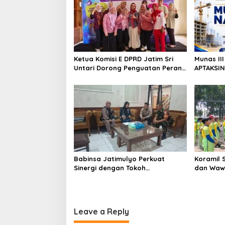
Ketua Komisi E DPRD Jatim Sri
Munas II
Untari Dorong Penguatan Peran
APTAKSIN
Kader Posyandu sebagai Garda
Surabay
Terdepan Layanan Kesehatan
Perkuat 
Babinsa Jatimulyo Perkuat
Koramil 
Sinergi dengan Tokoh
dan Waw
Masyarakat, Jaga Kondusivitas
kepada S
Wilayah Lewat Komsos
School
Leave a Reply