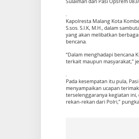
Sulaiman dan Pasi Opsrem 083/
e
n
.
c
Kapolresta Malang Kota Kombe
a
n
S.sos. S.I.K, M.H., dalam sam
a
yang akan melibatkan berbagai
bencana.
“Dalam menghadapi bencana Kita
terkait maupun masyarakat,” je
.
Pada kesempatan itu pula, Pas
menyampaikan ucapan terimaka
terselenggaranya kegiatan ini,
rekan-rekan dari Polri,” pungka