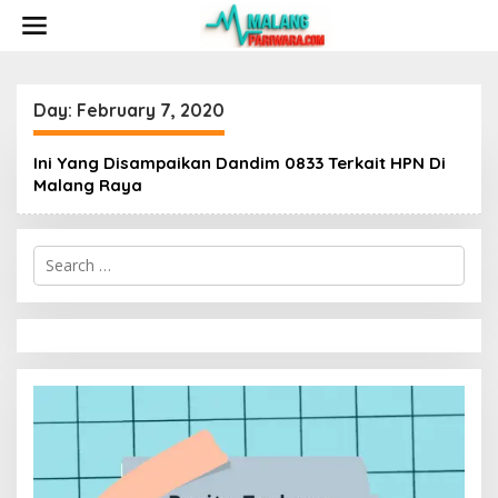
S
k
i
p
t
o
Day:
February 7, 2020
c
o
Ini Yang Disampaikan Dandim 0833 Terkait HPN Di
n
Malang Raya
t
e
n
t
S
e
a
r
c
h
f
o
r
: