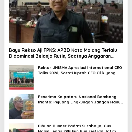
Bayu Rekso Aji FPKS: APBD Kota Malang Terlalu
Didominasi Belanja Rutin, Saatnya Anggaran
Berorientasi Hasil
Rektor UNISMA Apresiasi International CEO
Talks 2026, Soroti Kiprah CEO Cilik yang
Siap Bersaing di Kancah Global
Penerima Kalpataru Nasional Bambang
Irianto: Pejuang Lingkungan Jangan Hanya
Jadi Simbol Penghargaan
Ribuan Runner Padati Surabaya, Gus
Halim Lepas PKB Fun Run Festival Jatim