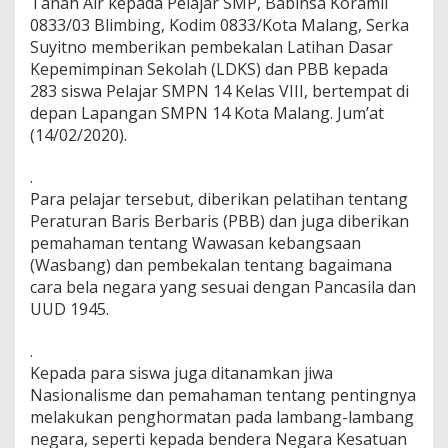
Tanah Air kepada Pelajar SMP, Babinsa Koramil
B
0833/03 Blimbing, Kodim 0833/Kota Malang, Serka
a
Suyitno memberikan pembekalan Latihan Dasar
b
i
Kepemimpinan Sekolah (LDKS) dan PBB kepada
n
283 siswa Pelajar SMPN 14 Kelas VIII, bertempat di
s
depan Lapangan SMPN 14 Kota Malang. Jum’at
a
(14/02/2020).
K
o
r
.
a
Para pelajar tersebut, diberikan pelatihan tentang
m
Peraturan Baris Berbaris (PBB) dan juga diberikan
i
pemahaman tentang Wawasan kebangsaan
l
(Wasbang) dan pembekalan tentang bagaimana
0
8
cara bela negara yang sesuai dengan Pancasila dan
3
UUD 1945.
3
/
.
0
Kepada para siswa juga ditanamkan jiwa
3
B
Nasionalisme dan pemahaman tentang pentingnya
e
melakukan penghormatan pada lambang-lambang
r
negara, seperti kepada bendera Negara Kesatuan
i