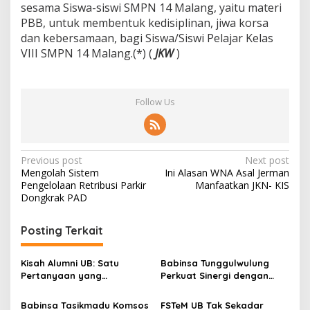
sesama Siswa-siswi SMPN 14 Malang, yaitu materi
PBB, untuk membentuk kedisiplinan, jiwa korsa
dan kebersamaan, bagi Siswa/Siswi Pelajar Kelas
VIII SMPN 14 Malang.(*) (
JKW
)
Follow Us
P
Previous post
Next post
Mengolah Sistem
Ini Alasan WNA Asal Jerman
o
Pengelolaan Retribusi Parkir
Manfaatkan JKN- KIS
s
Dongkrak PAD
t
Posting Terkait
n
a
Kisah Alumni UB: Satu
Babinsa Tunggulwulung
v
Pertanyaan yang
Perkuat Sinergi dengan
Menyelamatkan Nyawa
Guru, Dorong Sekolah
i
Aman dan Kondusif
Babinsa Tasikmadu Komsos
FSTeM UB Tak Sekadar