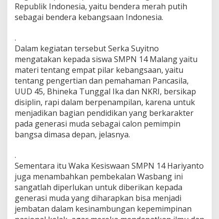
Republik Indonesia, yaitu bendera merah putih
W
a
sebagai bendera kebangsaan Indonesia.
s
b
.
a
Dalam kegiatan tersebut Serka Suyitno
n
mengatakan kepada siswa SMPN 14 Malang yaitu
g
S
materi tentang empat pilar kebangsaan, yaitu
i
tentang pengertian dan pemahaman Pancasila,
s
UUD 45, Bhineka Tunggal Ika dan NKRI, bersikap
w
disiplin, rapi dalam berpenampilan, karena untuk
a
menjadikan bagian pendidikan yang berkarakter
S
M
pada generasi muda sebagai calon pemimpin
P
bangsa dimasa depan, jelasnya.
N
1
.
4
Sementara itu Waka Kesiswaan SMPN 14 Hariyanto
M
a
juga menambahkan pembekalan Wasbang ini
l
sangatlah diperlukan untuk diberikan kepada
a
generasi muda yang diharapkan bisa menjadi
n
jembatan dalam kesinambungan kepemimpinan
g