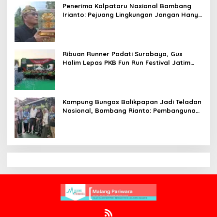
Penerima Kalpataru Nasional Bambang
Irianto: Pejuang Lingkungan Jangan Hanya
Jadi Simbol Penghargaan
Ribuan Runner Padati Surabaya, Gus
Halim Lepas PKB Fun Run Festival Jatim
2026: Tebar Hadiah Ratusan Juta dan 6
Golden Ticket ke Jakarta
Kampung Bungas Balikpapan Jadi Teladan
Nasional, Bambang Rianto: Pembangunan
Lingkungan Harus Holistik dan
Berkelanjutan