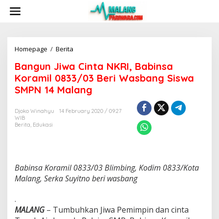
S
k
i
p
t
o
Homepage
/
Berita
B
c
a
Bangun Jiwa Cinta NKRI, Babinsa
o
n
n
g
Koramil 0833/03 Beri Wasbang Siswa
t
u
SMPN 14 Malang
e
n
n
J
t
i
Djoko Winahyu
14 February 2020 / 09:27
WIB
w
Berita
,
Edukasi
a
C
i
n
t
Babinsa Koramil 0833/03 Blimbing, Kodim 0833/Kota
a
Malang, Serka Suyitno beri wasbang
N
K
.
R
I
MALANG
– Tumbuhkan Jiwa Pemimpin dan cinta
,