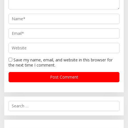
Save my name, email, and website in this browser for
the next time I comment.
S
e
a
r
c