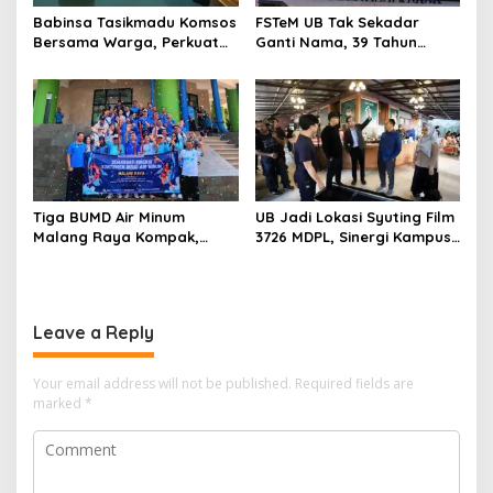
Babinsa Tasikmadu Komsos
FSTeM UB Tak Sekadar
Bersama Warga, Perkuat
Ganti Nama, 39 Tahun
Kedekatan dan
Mengakar Jadi Modal Jadi
Kondusivitas Wilayah
Trendsetter Sains dan
Teknologi
Tiga BUMD Air Minum
UB Jadi Lokasi Syuting Film
Malang Raya Kompak,
3726 MDPL, Sinergi Kampus
Sinergi Tak Hanya Soal Air
dan Industri Kreatif
Tapi Juga Prestasi
Hadirkan Pengalaman
Nyata bagi Mahasiswa
Leave a Reply
Your email address will not be published.
Required fields are
marked
*