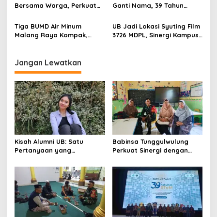
g
Bersama Warga, Perkuat
Ganti Nama, 39 Tahun
Kedekatan dan
Mengakar Jadi Modal Jadi
a
Kondusivitas Wilayah
Trendsetter Sains dan
Tiga BUMD Air Minum
UB Jadi Lokasi Syuting Film
t
Teknologi
Malang Raya Kompak,
3726 MDPL, Sinergi Kampus
i
Sinergi Tak Hanya Soal Air
dan Industri Kreatif
Tapi Juga Prestasi
Hadirkan Pengalaman
o
Nyata bagi Mahasiswa
Jangan Lewatkan
n
Kisah Alumni UB: Satu
Babinsa Tunggulwulung
Pertanyaan yang
Perkuat Sinergi dengan
Menyelamatkan Nyawa
Guru, Dorong Sekolah
Aman dan Kondusif