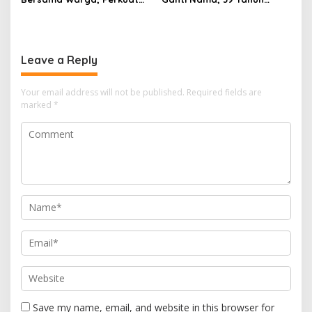
Kedekatan dan
Mengakar Jadi Modal Jadi
Kondusivitas Wilayah
Trendsetter Sains dan
Teknologi
Leave a Reply
Your email address will not be published.
Required fields are
marked
*
Save my name, email, and website in this browser for