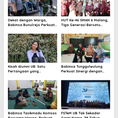
Dekat dengan Warga,
HUT Ke-46 SMAN 6 Malang,
Babinsa Bunulrejo Perkuat
Tiga Generasi Bersatu
Sinergi TNI dan Rakyat
dalam Semangat
Kebersamaan, ini Kata
Untari
Kisah Alumni UB: Satu
Babinsa Tunggulwulung
Pertanyaan yang
Perkuat Sinergi dengan
Menyelamatkan Nyawa
Guru, Dorong Sekolah
Aman dan Kondusif
Babinsa Tasikmadu Komsos
FSTeM UB Tak Sekadar
Bersama Warga, Perkuat
Ganti Nama, 39 Tahun