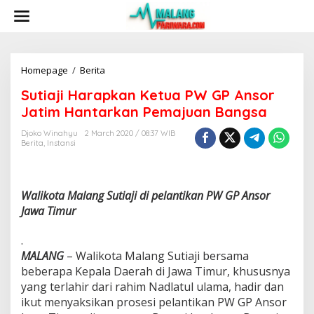
S
k
i
p
t
o
Homepage
/
Berita
S
c
u
Sutiaji Harapkan Ketua PW GP Ansor
o
t
n
i
Jatim Hantarkan Pemajuan Bangsa
t
a
e
j
Djoko Winahyu
2 March 2020 / 08:37 WIB
n
Berita
,
Instansi
i
t
H
a
r
Walikota Malang Sutiaji di pelantikan PW GP Ansor
a
p
Jawa Timur
k
a
.
n
MALANG
– Walikota Malang Sutiaji bersama
K
beberapa Kepala Daerah di Jawa Timur, khususnya
e
t
yang terlahir dari rahim Nadlatul ulama, hadir dan
u
ikut menyaksikan prosesi pelantikan PW GP Ansor
a