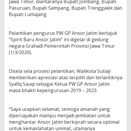
Jawa Timur, diantaranya Bupati Jombang, Bupati
P
Pasuruan, Bupati Sampang, Bupati Trenggalek dan
W
Bupati Lumajang.
G
P
A
.
n
Pelantikan pengurus PW GP Ansor Jatim bertajuk
s
“Spirit Baru Ansor Jatim” ini digelar di gedung
o
negara Grahadi Pemerintah Provinsi Jawa Timur
r
J
(1/3/2020).
a
t
.
i
Disela sela prosesi pelantikan, Walikota Sutiaji
m
memberikan apresiasi atas terpilih dan terlantiknya
H
a
Syafiq Sauqi sebagai Ketua PW GP Ansor Jatim
n
masa bhakti kepengurusan 2019 – 2023.
t
a
.
r
“Saya ucapkan selamat, semoga amanah yang
k
a
dipercayakan mampu menjadi jembatan untuk
n
menghantar Ansor Jatim berkiprah secara optimal
P
untuk kemaslahatan ummat, utamanya
e