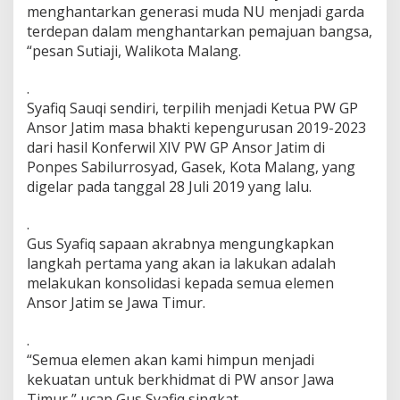
menghantarkan generasi muda NU menjadi garda
m
a
terdepan dalam menghantarkan pemajuan bangsa,
j
“pesan Sutiaji, Walikota Malang.
u
a
.
n
Syafiq Sauqi sendiri, terpilih menjadi Ketua PW GP
B
a
Ansor Jatim masa bhakti kepengurusan 2019-2023
n
dari hasil Konferwil XIV PW GP Ansor Jatim di
g
Ponpes Sabilurrosyad, Gasek, Kota Malang, yang
s
digelar pada tanggal 28 Juli 2019 yang lalu.
a
.
Gus Syafiq sapaan akrabnya mengungkapkan
langkah pertama yang akan ia lakukan adalah
melakukan konsolidasi kepada semua elemen
Ansor Jatim se Jawa Timur.
.
“Semua elemen akan kami himpun menjadi
kekuatan untuk berkhidmat di PW ansor Jawa
Timur,” ucap Gus Syafiq singkat.