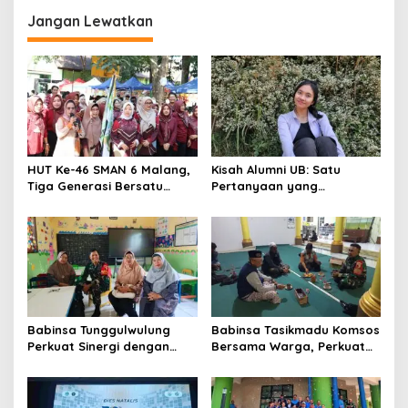
o
Trendsetter Sains dan
Tapi Juga Prestasi
n
Teknologi
Jangan Lewatkan
HUT Ke-46 SMAN 6 Malang,
Kisah Alumni UB: Satu
Tiga Generasi Bersatu
Pertanyaan yang
dalam Semangat
Menyelamatkan Nyawa
Kebersamaan, ini Kata
Untari
Babinsa Tunggulwulung
Babinsa Tasikmadu Komsos
Perkuat Sinergi dengan
Bersama Warga, Perkuat
Guru, Dorong Sekolah
Kedekatan dan
Aman dan Kondusif
Kondusivitas Wilayah