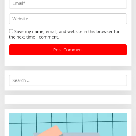
Save my name, email, and website in this browser for
the next time I comment.
S
e
a
r
c
h
f
o
r
: