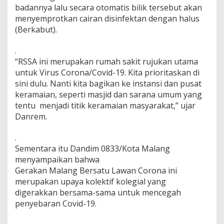
badannya lalu secara otomatis bilik tersebut akan
a
t
menyemprotkan cairan disinfektan dengan halus
B
(Berkabut).
a
n
.
t
“RSSA ini merupakan rumah sakit rujukan utama
u
a
untuk Virus Corona/Covid-19. Kita prioritaskan di
n
sini dulu. Nanti kita bagikan ke instansi dan pusat
S
keramaian, seperti masjid dan sarana umum yang
a
tentu menjadi titik keramaian masyarakat,” ujar
r
C
Danrem.
o
v
.
i
Sementara itu Dandim 0833/Kota Malang
d
menyampaikan bahwa
B
o
Gerakan Malang Bersatu Lawan Corona ini
o
merupakan upaya kolektif kolegial yang
t
digerakkan bersama-sama untuk mencegah
h
penyebaran Covid-19.