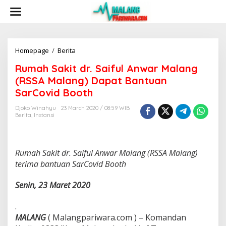
S
k
i
p
t
o
Homepage
/
Berita
R
c
u
Rumah Sakit dr. Saiful Anwar Malang
o
m
n
a
(RSSA Malang) Dapat Bantuan
t
h
SarCovid Booth
e
S
n
a
Djoko Winahyu
23 March 2020 / 08:59 WIB
t
k
Berita
,
Instansi
i
t
d
r
Rumah Sakit dr. Saiful Anwar Malang (RSSA Malang)
.
terima bantuan SarCovid Booth
S
a
Senin, 23 Maret 2020
i
f
u
.
l
MALANG
( Malangpariwara.com ) – Komandan
A