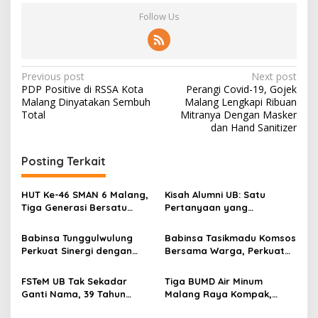
Follow Us
P
Previous post
Next post
PDP Positive di RSSA Kota
Perangi Covid-19, Gojek
o
Malang Dinyatakan Sembuh
Malang Lengkapi Ribuan
s
Total
Mitranya Dengan Masker
dan Hand Sanitizer
t
n
Posting Terkait
a
v
HUT Ke-46 SMAN 6 Malang,
Kisah Alumni UB: Satu
Tiga Generasi Bersatu
Pertanyaan yang
i
dalam Semangat
Menyelamatkan Nyawa
g
Kebersamaan, ini Kata
Babinsa Tunggulwulung
Babinsa Tasikmadu Komsos
Untari
Perkuat Sinergi dengan
Bersama Warga, Perkuat
a
Guru, Dorong Sekolah
Kedekatan dan
t
Aman dan Kondusif
Kondusivitas Wilayah
FSTeM UB Tak Sekadar
Tiga BUMD Air Minum
i
Ganti Nama, 39 Tahun
Malang Raya Kompak,
Mengakar Jadi Modal Jadi
Sinergi Tak Hanya Soal Air