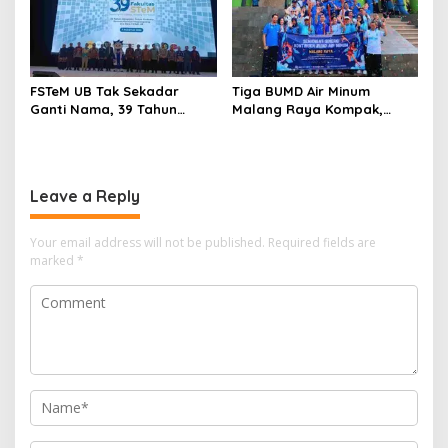
FSTeM UB Tak Sekadar
Tiga BUMD Air Minum
Ganti Nama, 39 Tahun
Malang Raya Kompak,
Mengakar Jadi Modal Jadi
Sinergi Tak Hanya Soal Air
Trendsetter Sains dan
Tapi Juga Prestasi
Teknologi
Leave a Reply
Your email address will not be published.
Required fields are
marked
*