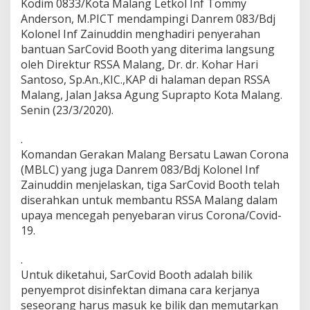
Kodim 0833/Kota Malang Letkol Inf Tommy
n
Anderson, M.PICT mendampingi Danrem 083/Bdj
w
Kolonel Inf Zainuddin menghadiri penyerahan
a
r
bantuan SarCovid Booth yang diterima langsung
M
oleh Direktur RSSA Malang, Dr. dr. Kohar Hari
a
Santoso, Sp.An.,KIC.,KAP di halaman depan RSSA
l
Malang, Jalan Jaksa Agung Suprapto Kota Malang.
a
n
Senin (23/3/2020).
g
(
.
R
Komandan Gerakan Malang Bersatu Lawan Corona
S
(MBLC) yang juga Danrem 083/Bdj Kolonel Inf
S
A
Zainuddin menjelaskan, tiga SarCovid Booth telah
M
diserahkan untuk membantu RSSA Malang dalam
a
upaya mencegah penyebaran virus Corona/Covid-
l
19.
a
n
g
.
)
Untuk diketahui, SarCovid Booth adalah bilik
D
penyemprot disinfektan dimana cara kerjanya
a
seseorang harus masuk ke bilik dan memutarkan
p