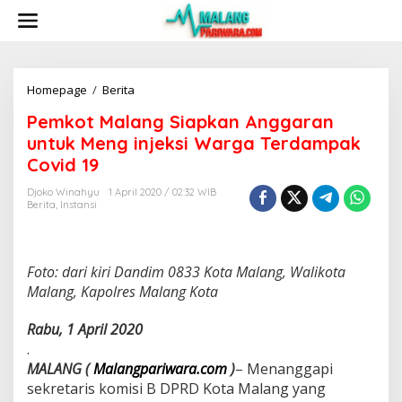
S
k
i
p
t
o
Homepage
/
Berita
P
c
e
Pemkot Malang Siapkan Anggaran
o
m
n
k
untuk Meng injeksi Warga Terdampak
t
o
Covid 19
e
t
n
M
Djoko Winahyu
1 April 2020 / 02:32 WIB
t
a
Berita
,
Instansi
l
a
n
g
Foto: dari kiri Dandim 0833 Kota Malang, Walikota
S
Malang, Kapolres Malang Kota
i
a
Rabu, 1 April 2020
p
.
k
a
MALANG (
Malangpariwara.com
)
– Menanggapi
n
sekretaris komisi B DPRD Kota Malang yang
A