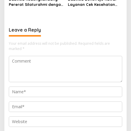
Pererat Silaturahmi dengan
Layanan Cek Kesehatan
Warga Lewat Pengajian
Lansia, Dorong Kesadaran
Rutin
Hidup Sehat
Leave a Reply
Your email address will not be published.
Required fields are
marked
*