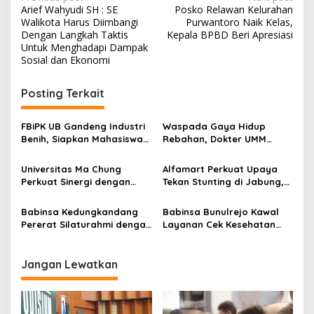
P
Arief Wahyudi SH : SE
Posko Relawan Kelurahan
o
Walikota Harus Diimbangi
Purwantoro Naik Kelas,
s
Dengan Langkah Taktis
Kepala BPBD Beri Apresiasi
Untuk Menghadapi Dampak
t
Sosial dan Ekonomi
n
Posting Terkait
a
v
FBiPK UB Gandeng Industri
Waspada Gaya Hidup
i
Benih, Siapkan Mahasiswa
Rebahan, Dokter UMM
g
Hadapi Dunia Kerja Modern
Ingatkan Risiko Obesitas
hingga Hipertensi
Universitas Ma Chung
Alfamart Perkuat Upaya
a
Perkuat Sinergi dengan
Tekan Stunting di Jabung,
t
Pemkot Malang, Fokus
35 Balita Dapat Program
Tingkatkan Layanan
Satu Telur Sehari
i
Babinsa Kedungkandang
Babinsa Bunulrejo Kawal
Kesehatan Masyarakat
Pererat Silaturahmi dengan
Layanan Cek Kesehatan
o
Warga Lewat Pengajian
Lansia, Dorong Kesadaran
n
Rutin
Hidup Sehat
Jangan Lewatkan