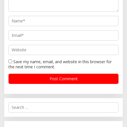
Save my name, email, and website in this browser for
the next time I comment.
S
e
a
r
c