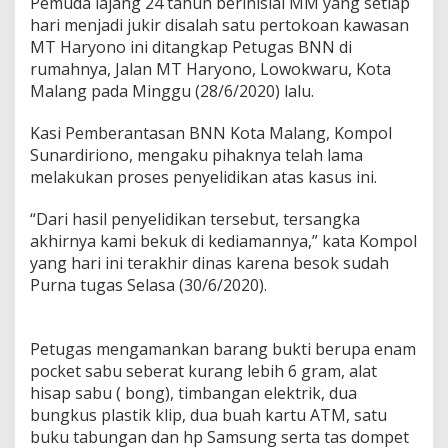
Pemuda lajang 24 tahun berinisial MM yang setiap
n
hari menjadi jukir disalah satu pertokoan kawasan
D
MT Haryono ini ditangkap Petugas BNN di
i
t
rumahnya, Jalan MT Haryono, Lowokwaru, Kota
a
Malang pada Minggu (28/6/2020) lalu.
n
g
Kasi Pemberantasan BNN Kota Malang, Kompol
k
Sunardiriono, mengaku pihaknya telah lama
a
p
melakukan proses penyelidikan atas kasus ini.
B
N
“Dari hasil penyelidikan tersebut, tersangka
N
akhirnya kami bekuk di kediamannya,” kata Kompol
D
yang hari ini terakhir dinas karena besok sudah
i
t
Purna tugas Selasa (30/6/2020).
e
n
g
Petugas mengamankan barang bukti berupa enam
a
pocket sabu seberat kurang lebih 6 gram, alat
r
a
hisap sabu ( bong), timbangan elektrik, dua
i
bungkus plastik klip, dua buah kartu ATM, satu
J
buku tabungan dan hp Samsung serta tas dompet
a