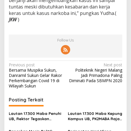
berjanji akan mengembangkan kasus ini sampai
tuntas meski dibutuhkan kesabaran dan kerja
keras untuk kasus narkoba ini,” pungkas Yudha.(
JKW
)
Follow Us
P
Previous post
Next post
Bersama Muspika Sukun,
Politeknik Negeri Malang
o
Danramil Sukun Gelar Rakor
Jadi Primadona Paling
s
Perkembangan Covid 19 di
Diminati Pada SBMPN 2020
Wilayah Sukun
t
n
Posting Terkait
a
v
Lautan 17.300 Maba Penuhi
Lautan 17.300 Maba Kepung
UB, Rektor Tegaskan
Kampus UB, PK2MABA Raja
i
Kampus Zero Tolerance
Brawijaya Resmi Dibuka
Bullying