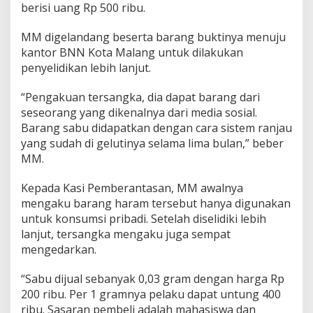
berisi uang Rp 500 ribu.
d
i
P
MM digelandang beserta barang buktinya menuju
e
kantor BNN Kota Malang untuk dilakukan
n
penyelidikan lebih lanjut.
g
e
“Pengakuan tersangka, dia dapat barang dari
d
a
seseorang yang dikenalnya dari media sosial.
r
Barang sabu didapatkan dengan cara sistem ranjau
S
yang sudah di gelutinya selama lima bulan,” beber
a
MM.
b
u
Kepada Kasi Pemberantasan, MM awalnya
mengaku barang haram tersebut hanya digunakan
untuk konsumsi pribadi. Setelah diselidiki lebih
lanjut, tersangka mengaku juga sempat
mengedarkan.
“Sabu dijual sebanyak 0,03 gram dengan harga Rp
200 ribu. Per 1 gramnya pelaku dapat untung 400
ribu. Sasaran pembeli adalah mahasiswa dan