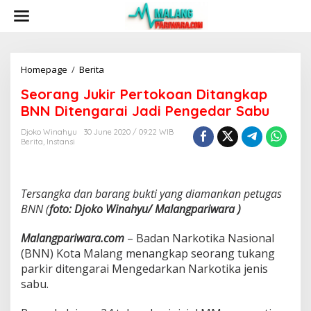
S
k
i
p
t
o
Homepage
/
Berita
S
c
e
Seorang Jukir Pertokoan Ditangkap
o
o
n
r
BNN Ditengarai Jadi Pengedar Sabu
t
a
e
n
Djoko Winahyu
30 June 2020 / 09:22 WIB
n
Berita
,
Instansi
g
t
J
u
k
Tersangka dan barang bukti yang diamankan petugas
i
r
BNN (
foto: Djoko Winahyu/ Malangpariwara )
P
e
Malangpariwara.com
– Badan Narkotika Nasional
r
(BNN) Kota Malang menangkap seorang tukang
t
parkir ditengarai Mengedarkan Narkotika jenis
o
k
sabu.
o
a