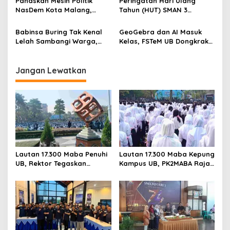
g
Panaskan Mesin Politik
Peringatan Hari Ulang
NasDem Kota Malang,
Tahun (HUT) SMAN 3
a
Suyadi: Soliditas Jadi Kunci
Malang menjadi momentum
t
Kemenangan
untuk memperkuat
Babinsa Buring Tak Kenal
GeoGebra dan AI Masuk
komitmen sekolah dalam
i
Lelah Sambangi Warga,
Kelas, FSTeM UB Dongkrak
mempertahankan tradisi
Komsos Jadi Garda Awal
Literasi Numerasi Siswa
o
prestasi
Jaga Kamtibmas
SMAN 1 Krembung
n
Jangan Lewatkan
Lautan 17.300 Maba Penuhi
Lautan 17.300 Maba Kepung
UB, Rektor Tegaskan
Kampus UB, PK2MABA Raja
Kampus Zero Tolerance
Brawijaya Resmi Dibuka
Bullying