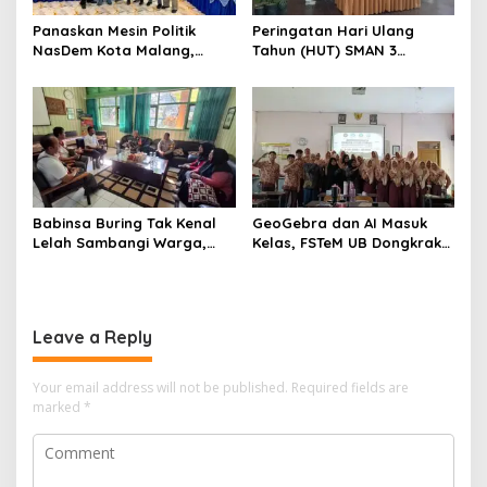
Panaskan Mesin Politik
Peringatan Hari Ulang
NasDem Kota Malang,
Tahun (HUT) SMAN 3
Suyadi: Soliditas Jadi Kunci
Malang menjadi momentum
Kemenangan
untuk memperkuat
komitmen sekolah dalam
mempertahankan tradisi
prestasi
Babinsa Buring Tak Kenal
GeoGebra dan AI Masuk
Lelah Sambangi Warga,
Kelas, FSTeM UB Dongkrak
Komsos Jadi Garda Awal
Literasi Numerasi Siswa
Jaga Kamtibmas
SMAN 1 Krembung
Leave a Reply
Your email address will not be published.
Required fields are
marked
*