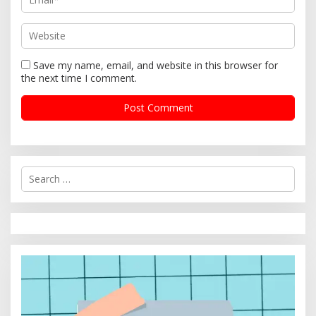
Save my name, email, and website in this browser for
the next time I comment.
S
e
a
r
c
h
f
o
r
: