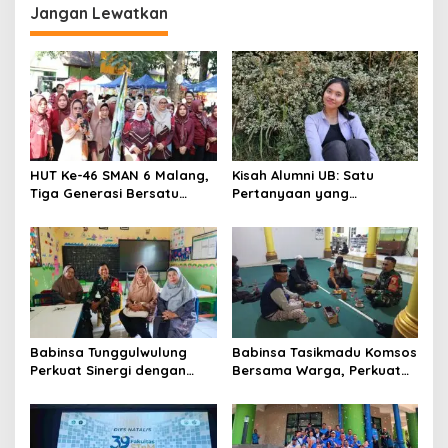
n
Teknologi
Jangan Lewatkan
HUT Ke-46 SMAN 6 Malang,
Kisah Alumni UB: Satu
Tiga Generasi Bersatu
Pertanyaan yang
dalam Semangat
Menyelamatkan Nyawa
Kebersamaan, ini Kata
Untari
Babinsa Tunggulwulung
Babinsa Tasikmadu Komsos
Perkuat Sinergi dengan
Bersama Warga, Perkuat
Guru, Dorong Sekolah
Kedekatan dan
Aman dan Kondusif
Kondusivitas Wilayah