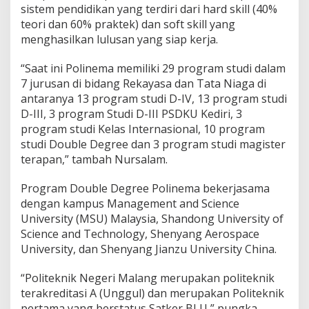
sistem pendidikan yang terdiri dari hard skill (40%
n
a
teori dan 60% praktek) dan soft skill yang
t
menghasilkan lulusan yang siap kerja.
i
P
“Saat ini Polinema memiliki 29 program studi dalam
a
7 jurusan di bidang Rekayasa dan Tata Niaga di
d
a
antaranya 13 program studi D-IV, 13 program studi
S
D-III, 3 program Studi D-III PSDKU Kediri, 3
B
program studi Kelas Internasional, 10 program
M
studi Double Degree dan 3 program studi magister
P
terapan,” tambah Nursalam.
N
2
0
Program Double Degree Polinema bekerjasama
2
dengan kampus Management and Science
0
University (MSU) Malaysia, Shandong University of
Science and Technology, Shenyang Aerospace
University, dan Shenyang Jianzu University China.
“Politeknik Negeri Malang merupakan politeknik
terakreditasi A (Unggul) dan merupakan Politeknik
pertama yang berstatus Satker BLU,” pungka