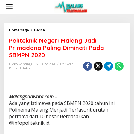
S
k
i
p
t
o
Homepage
/
Berita
P
c
o
Politeknik Negeri Malang Jadi
o
l
n
i
Primadona Paling Diminati Pada
t
t
SBMPN 2020
e
e
n
k
Djoko Winahyu
30 June 2020 / 11:33 WIB
t
n
Berita
,
Edukasi
i
k
N
e
g
Malangpariwara.com
–
e
Ada yang istimewa pada SBMPN 2020 tahun ini,
r
Polinema Malang Menjadi Terfavorit urutan
i
pertama dari 10 besar Berdasarkan
M
a
@infopoliteknik.id.
l
a