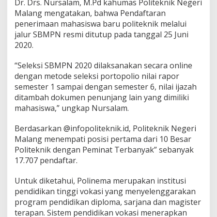
Dr. Drs. Nursalam, M.Pd kahumas Politeknik Negeri
n
Malang mengatakan, bahwa Pendaftaran
g
penerimaan mahasiswa baru politeknik melalui
J
a
jalur SBMPN resmi ditutup pada tanggal 25 Juni
d
2020.
i
P
“Seleksi SBMPN 2020 dilaksanakan secara online
r
dengan metode seleksi portopolio nilai rapor
i
m
semester 1 sampai dengan semester 6, nilai ijazah
a
ditambah dokumen penunjang lain yang dimiliki
d
mahasiswa,” ungkap Nursalam.
o
n
Berdasarkan @infopoliteknik.id, Politeknik Negeri
a
P
Malang menempati posisi pertama dari 10 Besar
a
Politeknik dengan Peminat Terbanyak” sebanyak
l
17.707 pendaftar.
i
n
Untuk diketahui, Polinema merupakan institusi
g
D
pendidikan tinggi vokasi yang menyelenggarakan
i
program pendidikan diploma, sarjana dan magister
m
terapan. Sistem pendidikan vokasi menerapkan
i