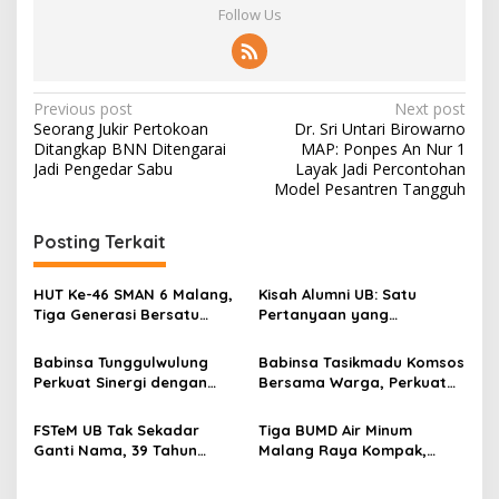
Follow Us
P
Previous post
Next post
Seorang Jukir Pertokoan
Dr. Sri Untari Birowarno
o
Ditangkap BNN Ditengarai
MAP: Ponpes An Nur 1
s
Jadi Pengedar Sabu
Layak Jadi Percontohan
Model Pesantren Tangguh
t
n
Posting Terkait
a
v
HUT Ke-46 SMAN 6 Malang,
Kisah Alumni UB: Satu
Tiga Generasi Bersatu
Pertanyaan yang
i
dalam Semangat
Menyelamatkan Nyawa
g
Kebersamaan, ini Kata
Babinsa Tunggulwulung
Babinsa Tasikmadu Komsos
Untari
Perkuat Sinergi dengan
Bersama Warga, Perkuat
a
Guru, Dorong Sekolah
Kedekatan dan
t
Aman dan Kondusif
Kondusivitas Wilayah
FSTeM UB Tak Sekadar
Tiga BUMD Air Minum
i
Ganti Nama, 39 Tahun
Malang Raya Kompak,
Mengakar Jadi Modal Jadi
Sinergi Tak Hanya Soal Air
o
Trendsetter Sains dan
Tapi Juga Prestasi