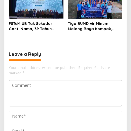
FSTeM UB Tak Sekadar
Tiga BUMD Air Minum
Ganti Nama, 39 Tahun
Malang Raya Kompak,
Mengakar Jadi Modal Jadi
Sinergi Tak Hanya Soal Air
Trendsetter Sains dan
Tapi Juga Prestasi
Teknologi
Leave a Reply
Your email address will not be published.
Required fields are
marked
*