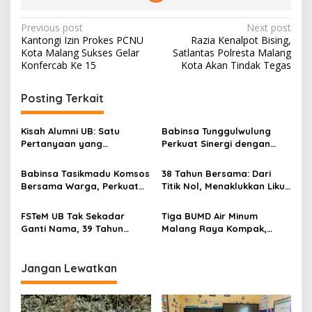
P
Previous post
Next post
Kantongi Izin Prokes PCNU
Razia Kenalpot Bising,
o
Kota Malang Sukses Gelar
Satlantas Polresta Malang
s
Konfercab Ke 15
Kota Akan Tindak Tegas
t
Posting Terkait
n
a
Kisah Alumni UB: Satu
Babinsa Tunggulwulung
v
Pertanyaan yang
Perkuat Sinergi dengan
Menyelamatkan Nyawa
Guru, Dorong Sekolah
i
Aman dan Kondusif
Babinsa Tasikmadu Komsos
38 Tahun Bersama: Dari
g
Bersama Warga, Perkuat
Titik Nol, Menaklukkan Liku
Kedekatan dan
Kehidupan hingga
a
Kondusivitas Wilayah
Menikmati Senja Bersama
FSTeM UB Tak Sekadar
Tiga BUMD Air Minum
t
Ganti Nama, 39 Tahun
Malang Raya Kompak,
i
Mengakar Jadi Modal Jadi
Sinergi Tak Hanya Soal Air
Trendsetter Sains dan
Tapi Juga Prestasi
o
Teknologi
Jangan Lewatkan
n