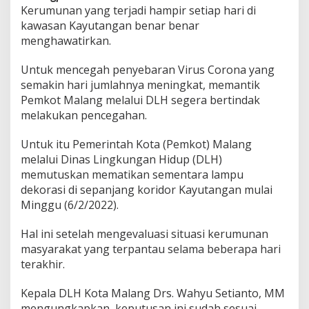
i
Kerumunan yang terjadi hampir setiap hari di
k
kawasan Kayutangan benar benar
a
menghawatirkan.
n
S
Untuk mencegah penyebaran Virus Corona yang
e
m
semakin hari jumlahnya meningkat, memantik
e
Pemkot Malang melalui DLH segera bertindak
n
melakukan pencegahan.
t
a
Untuk itu Pemerintah Kota (Pemkot) Malang
r
a
melalui Dinas Lingkungan Hidup (DLH)
,
memutuskan mematikan sementara lampu
P
dekorasi di sepanjang koridor Kayutangan mulai
e
Minggu (6/2/2022).
t
u
g
Hal ini setelah mengevaluasi situasi kerumunan
a
masyarakat yang terpantau selama beberapa hari
s
terakhir.
G
a
Kepala DLH Kota Malang Drs. Wahyu Setianto, MM
b
u
mengungkapkan, keputusan ini sudah sesuai