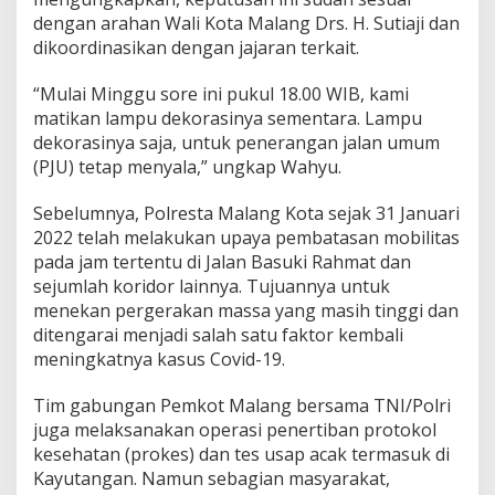
n
dengan arahan Wali Kota Malang Drs. H. Sutiaji dan
g
dikoordinasikan dengan jajaran terkait.
a
n
“Mulai Minggu sore ini pukul 18.00 WIB, kami
B
u
matikan lampu dekorasinya sementara. Lampu
b
dekorasinya saja, untuk penerangan jalan umum
a
(PJU) tetap menyala,” ungkap Wahyu.
r
k
Sebelumnya, Polresta Malang Kota sejak 31 Januari
a
n
2022 telah melakukan upaya pembatasan mobilitas
K
pada jam tertentu di Jalan Basuki Rahmat dan
e
sejumlah koridor lainnya. Tujuannya untuk
r
menekan pergerakan massa yang masih tinggi dan
u
ditengarai menjadi salah satu faktor kembali
m
u
meningkatnya kasus Covid-19.
n
a
Tim gabungan Pemkot Malang bersama TNI/Polri
n
juga melaksanakan operasi penertiban protokol
kesehatan (prokes) dan tes usap acak termasuk di
Kayutangan. Namun sebagian masyarakat,