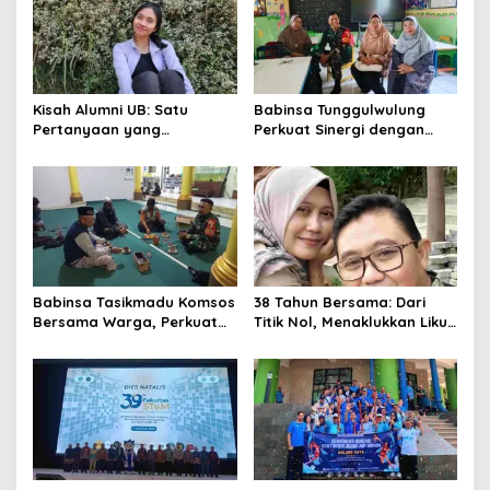
Kisah Alumni UB: Satu
Babinsa Tunggulwulung
Pertanyaan yang
Perkuat Sinergi dengan
Menyelamatkan Nyawa
Guru, Dorong Sekolah
Aman dan Kondusif
Babinsa Tasikmadu Komsos
38 Tahun Bersama: Dari
Bersama Warga, Perkuat
Titik Nol, Menaklukkan Liku
Kedekatan dan
Kehidupan hingga
Kondusivitas Wilayah
Menikmati Senja Bersama