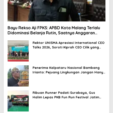
Bayu Rekso Aji FPKS: APBD Kota Malang Terlalu
Didominasi Belanja Rutin, Saatnya Anggaran
Berorientasi Hasil
Rektor UNISMA Apresiasi International CEO
Talks 2026, Soroti Kiprah CEO Cilik yang
Siap Bersaing di Kancah Global
Penerima Kalpataru Nasional Bambang
Irianto: Pejuang Lingkungan Jangan Hanya
Jadi Simbol Penghargaan
Ribuan Runner Padati Surabaya, Gus
Halim Lepas PKB Fun Run Festival Jatim
2026: Tebar Hadiah Ratusan Juta dan 6
Golden Ticket ke Jakarta