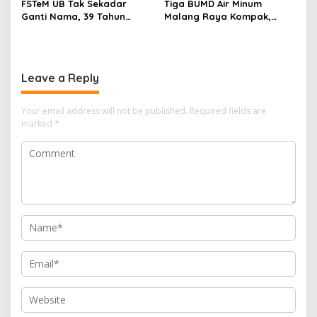
FSTeM UB Tak Sekadar
Tiga BUMD Air Minum
Ganti Nama, 39 Tahun
Malang Raya Kompak,
Mengakar Jadi Modal Jadi
Sinergi Tak Hanya Soal Air
Trendsetter Sains dan
Tapi Juga Prestasi
Teknologi
Leave a Reply
Your email address will not be published.
Required fields are
marked
*