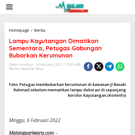
S
k
i
p
t
o
Homepage
/
Berita
L
c
a
Lampu Kayutangan Dimatikan
o
m
n
p
Sementara, Petugas Gabungan
t
u
Bubarkan Kerumunan
e
K
n
a
Djoko Winahyu
6 February 2022 / 13:20 WIB
t
y
Berita
,
Headline News
u
t
Foto: Petugas membubarkan kerumunan di kawasan jl Basuki
a
Rahmad sebelum mematikan lampu dekorasi di sepanjang
n
g
koridor Kayutangan.(Kominfo)
a
n
D
i
Minggu, 6 Februari 2022
m
a
Malangpariwara.com
–
t