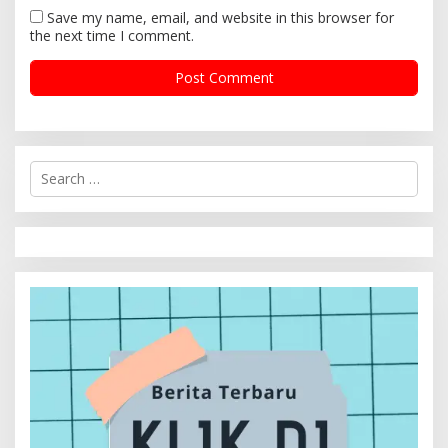
Save my name, email, and website in this browser for
the next time I comment.
S
e
a
r
c
h
f
o
r
: