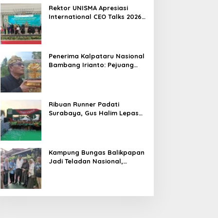
Hasil
Rektor UNISMA Apresiasi
International CEO Talks 2026,
Soroti Kiprah CEO Cilik yang
Siap Bersaing di Kancah
Global
Penerima Kalpataru Nasional
Bambang Irianto: Pejuang
Lingkungan Jangan Hanya
Jadi Simbol Penghargaan
Ribuan Runner Padati
Surabaya, Gus Halim Lepas
PKB Fun Run Festival Jatim
2026: Tebar Hadiah Ratusan
Juta dan 6 Golden Ticket ke
Jakarta
Kampung Bungas Balikpapan
Jadi Teladan Nasional,
Bambang Rianto:
Pembangunan Lingkungan
Harus Holistik dan
Berkelanjutan