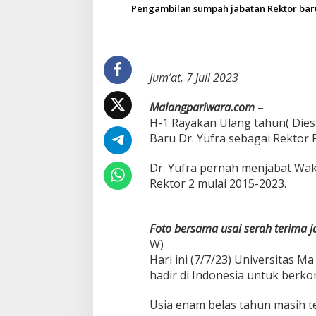
Pengambilan sumpah jabatan Rektor baru 
a
l
i
s
U
n
Jum’at, 7 Juli 2023
i
v
Malangpariwara.com
–
e
H-1 Rayakan Ulang tahun( Dies 
r
s
Baru Dr. Yufra sebagai Rektor 
i
t
Dr. Yufra pernah menjabat Wak
a
Rektor 2 mulai 2015-2023.
s
M
a
C
Foto bersama usai serah terima j
h
W)
u
Hari ini (7/7/23) Universitas 
n
hadir di Indonesia untuk berk
g
,
D
Usia enam belas tahun masih t
r