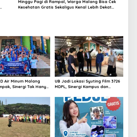
Minggu Pagi di Rampal, Warga Malang Bisa Cek
Kesehatan Gratis Sekaligus Kenal Lebih Dekat
dengan Universitas Ma Chung
D Air Minum Malang
UB Jadi Lokasi Syuting Film 3726
pak, Sinergi Tak Hanya
MDPL, Sinergi Kampus dan
Tapi Juga Prestasi
Industri Kreatif Hadirkan
Pengalaman Nyata bagi
Mahasiswa