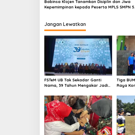
Babinsa Klojen Tanamkan Disiplin dan Jiwa
t
Kepemimpinan kepada Peserta MPLS SMPN 5
i
Malang
o
Jangan Lewatkan
n
FSTeM UB Tak Sekadar Ganti
Tiga BUM
Nama, 39 Tahun Mengakar Jadi
Raya Kom
Modal Jadi Trendsetter Sains
Soal Air 
dan Teknologi