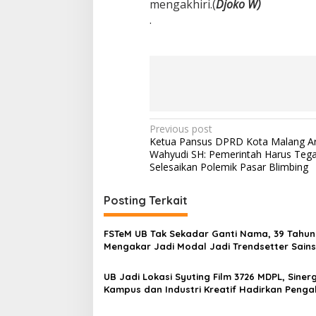
mengakhiri.(
Djoko W)
.
P
Previous post
Ketua Pansus DPRD Kota Malang Ar
o
Wahyudi SH: Pemerintah Harus Teg
s
Selesaikan Polemik Pasar Blimbing
t
Posting Terkait
n
a
FSTeM UB Tak Sekadar Ganti Nama, 39 Tahun
v
Mengakar Jadi Modal Jadi Trendsetter Sain
Teknologi
i
UB Jadi Lokasi Syuting Film 3726 MDPL, Sinerg
g
Kampus dan Industri Kreatif Hadirkan Peng
Nyata bagi Mahasiswa
a