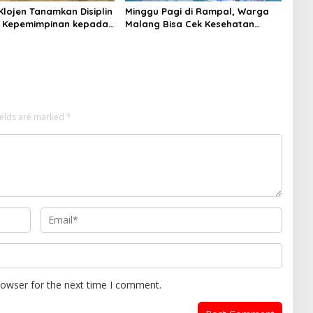
Klojen Tanamkan Disiplin
Minggu Pagi di Rampal, Warga
a Kepemimpinan kepada
Malang Bisa Cek Kesehatan
MPLS SMPN 5 Malang
Gratis Sekaligus Kenal Lebih
Dekat dengan Universitas Ma
Chung
ields are marked
*
rowser for the next time I comment.