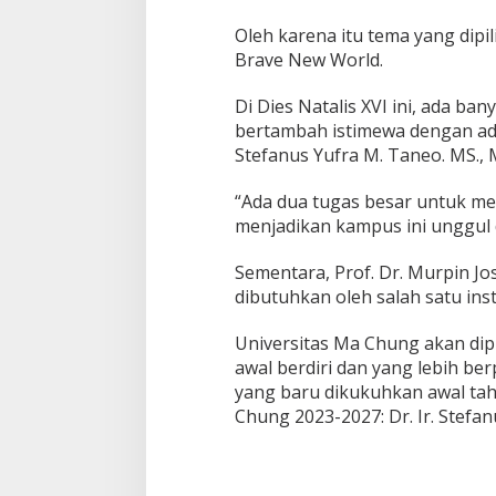
o
Oleh karena itu tema yang dipil
r
Brave New World.
P
e
r
Di Dies Natalis XVI ini, ada ba
i
bertambah istimewa dengan adan
o
Stefanus Yufra M. Taneo. MS., M
d
e
2
“Ada dua tugas besar untuk m
0
menjadikan kampus ini unggul d
2
3
Sementara, Prof. Dr. Murpin Jos
-
dibutuhkan oleh salah satu inst
2
0
2
Universitas Ma Chung akan dip
7
awal berdiri dan yang lebih be
yang baru dikukuhkan awal ta
Chung 2023-2027: Dr. Ir. Stefan