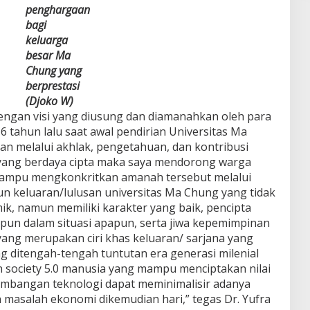
penghargaan
bagi
keluarga
besar Ma
Chung yang
berprestasi
(Djoko W)
dengan visi yang diusung dan diamanahkan oleh para
6 tahun lalu saat awal pendirian Universitas Ma
n melalui akhlak, pengetahuan, dan kontribusi
 yang berdaya cipta maka saya mendorong warga
ampu mengkonkritkan amanah tersebut melalui
n keluaran/lulusan universitas Ma Chung yang tidak
ik, namun memiliki karakter yang baik, pencipta
un dalam situasi apapun, serta jiwa kepemimpinan
 yang merupakan ciri khas keluaran/ sarjana yang
g ditengah-tengah tuntutan era generasi milenial
dan society 5.0 manusia yang mampu menciptakan nilai
embangan teknologi dapat meminimalisir adanya
masalah ekonomi dikemudian hari,” tegas Dr. Yufra