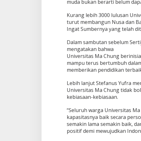
muda bukan berarti belum dapa
.
Y
Kurang lebih 3000 lulusan Univ
u
turut membangun Nusa dan Ba
f
r
Ingat Sumbernya yang telah di
a
D
Dalam sambutan sebelum Sertijab
i
mengatakan bahwa
l
Universitas Ma Chung berinisia
a
n
mampu terus bertumbuh dalam
t
memberikan pendidikan terbai
i
k
Lebih lanjut Stefanus Yufra me
s
Universitas Ma Chung tidak bol
e
b
kebiasaan-kebiasaan.
a
g
“Seluruh warga Universitas Ma
a
kapasitasnya baik secara pers
i
semakin lama semakin baik, da
R
e
positif demi mewujudkan Indones
k
t