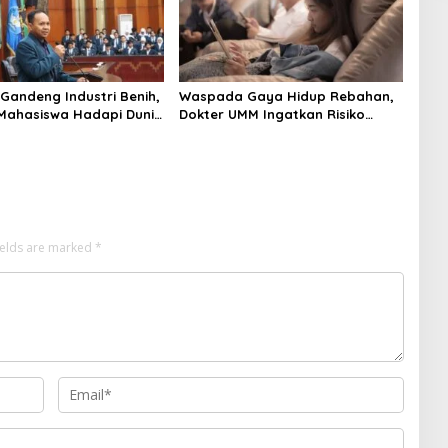
 Gandeng Industri Benih,
Waspada Gaya Hidup Rebahan,
Mahasiswa Hadapi Dunia
Dokter UMM Ingatkan Risiko
dern
Obesitas hingga Hipertensi
ields are marked
*