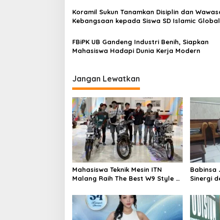
i
Koramil Sukun Tanamkan Disiplin dan Wawas
g
Kebangsaan kepada Siswa SD Islamic Global
School
a
FBiPK UB Gandeng Industri Benih, Siapkan
t
Mahasiswa Hadapi Dunia Kerja Modern
i
o
Jangan Lewatkan
n
Mahasiswa Teknik Mesin ITN
Babinsa 
Malang Raih The Best W9 Style di
Sinergi 
Malang Modifest Vol 3, Buktikan
Masyarak
Inovasi Kampus di Panggung
Wilayah
Nasional