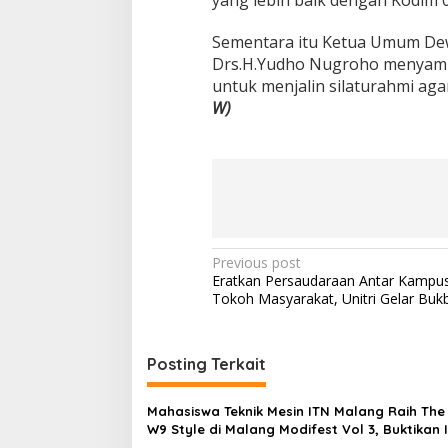
F
K
Sementara itu Ketua Umum De
B
Drs.H.Yudho Nugroho menyamp
P
untuk menjalin silaturahmi aga
E
T
W)
A
P
Previous post
Eratkan Persaudaraan Antar Kampu
o
Tokoh Masyarakat, Unitri Gelar Buk
s
t
Posting Terkait
n
a
Mahasiswa Teknik Mesin ITN Malang Raih The
v
W9 Style di Malang Modifest Vol 3, Buktikan 
Kampus di Panggung Nasional