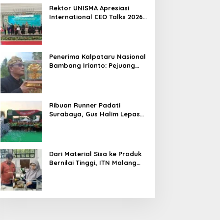
Hasil
Rektor UNISMA Apresiasi
International CEO Talks 2026,
Soroti Kiprah CEO Cilik yang
Siap Bersaing di Kancah
Global
Penerima Kalpataru Nasional
Bambang Irianto: Pejuang
Lingkungan Jangan Hanya
Jadi Simbol Penghargaan
Ribuan Runner Padati
Surabaya, Gus Halim Lepas
PKB Fun Run Festival Jatim
2026: Tebar Hadiah Ratusan
Juta dan 6 Golden Ticket ke
Jakarta
Dari Material Sisa ke Produk
Bernilai Tinggi, ITN Malang
dan PT DPL Kembangkan
Riset Silika Gel