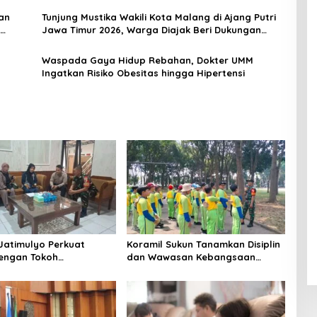
an
Tunjung Mustika Wakili Kota Malang di Ajang Putri
Jawa Timur 2026, Warga Diajak Beri Dukungan
Melalui Instagram
Waspada Gaya Hidup Rebahan, Dokter UMM
Ingatkan Risiko Obesitas hingga Hipertensi
Jatimulyo Perkuat
Koramil Sukun Tanamkan Disiplin
dengan Tokoh
dan Wawasan Kebangsaan
at, Jaga Kondusivitas
kepada Siswa SD Islamic Global
 Lewat Komsos
School