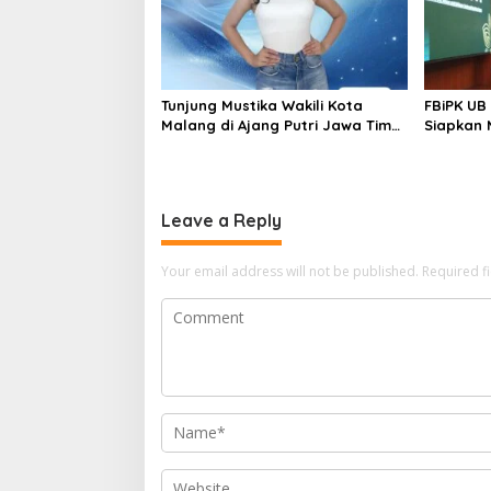
Tunjung Mustika Wakili Kota
FBiPK UB
Malang di Ajang Putri Jawa Timur
Siapkan 
2026, Warga Diajak Beri
Kerja Mo
Dukungan Melalui Instagram
Leave a Reply
Your email address will not be published.
Required f