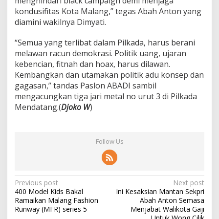
menghindari black campaign demi menjaga
kondusifitas Kota Malang,” tegas Abah Anton yang
diamini wakilnya Dimyati.
“Semua yang terlibat dalam Pilkada, harus berani
melawan racun demokrasi. Politik uang, ujaran
kebencian, fitnah dan hoax, harus dilawan.
Kembangkan dan utamakan politik adu konsep dan
gagasan,” tandas Paslon ABADI sambil
mengacungkan tiga jari metal no urut 3 di Pilkada
Mendatang.(
Djoko W
)
Follow Us
P
Previous post
Next post
400 Model Kids Bakal
Ini Kesaksian Mantan Sekpri
o
Ramaikan Malang Fashion
Abah Anton Semasa
s
Runway (MFR) series 5
Menjabat Walikota Gaji
Untuk Wong Cilik