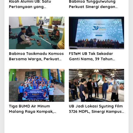
Kisah Alumni UB: Satu
Babinsa Tunggulwulung
Pertanyaan yang
Perkuat Sinergi dengan
Menyelamatkan Nyawa
Guru, Dorong Sekolah
Aman dan Kondusif
Babinsa Tasikmadu Komsos
FSTeM UB Tak Sekadar
Bersama Warga, Perkuat
Ganti Nama, 39 Tahun
Kedekatan dan
Mengakar Jadi Modal Jadi
Kondusivitas Wilayah
Trendsetter Sains dan
Teknologi
Tiga BUMD Air Minum
UB Jadi Lokasi Syuting Film
Malang Raya Kompak,
3726 MDPL, Sinergi Kampus
Sinergi Tak Hanya Soal Air
dan Industri Kreatif
Tapi Juga Prestasi
Hadirkan Pengalaman
Nyata bagi Mahasiswa