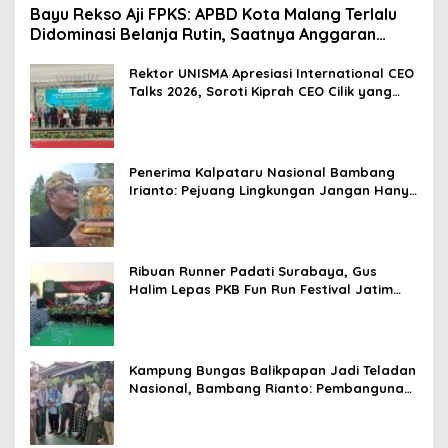
Bayu Rekso Aji FPKS: APBD Kota Malang Terlalu
Didominasi Belanja Rutin, Saatnya Anggaran
Berorientasi Hasil
Rektor UNISMA Apresiasi International CEO
Talks 2026, Soroti Kiprah CEO Cilik yang
Siap Bersaing di Kancah Global
Penerima Kalpataru Nasional Bambang
Irianto: Pejuang Lingkungan Jangan Hanya
Jadi Simbol Penghargaan
Ribuan Runner Padati Surabaya, Gus
Halim Lepas PKB Fun Run Festival Jatim
2026: Tebar Hadiah Ratusan Juta dan 6
Golden Ticket ke Jakarta
Kampung Bungas Balikpapan Jadi Teladan
Nasional, Bambang Rianto: Pembangunan
Lingkungan Harus Holistik dan
Berkelanjutan