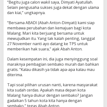
“Begitu juga calon wakil saya, Dimyati Ayatullah.
a
Selain pengusaha sukses juga dekat dengan ulama
i
M
dan kiai,” ungkapnya.
a
j
“Bersama ABADI (Abah Anton-Dimyati) kami siap
u
membawa perubahan dan kemajuan bagi kota
L
Malang. Mari kita berjuang bersama untuk
a
g
mewujudkan itu. Yang tak kalah penting, tanggal
i
27 November nanti ayo datang ke TPS untuk
.
memberikan hak suara,” ajak Abah Anton.
I
n
Dalam kesempatan ini, dia juga menyinggung soal
i
P
maraknya pembagian sembako murah dan bahkan
e
gratis. “Kalau dikasih ya tidak apa-apa kalau mau
n
diterima.
j
e
Tapi soal pilihan urusan nanti, karena masyarakat
l
a
kita sudah cerdas. Apakah masa depan kota
s
Malang hanya diukur dengan sembako? Jangan
a
gadaikan 5 tahun kota kita hanya dengan
n
sembako,” tegas Abah Anton.
n