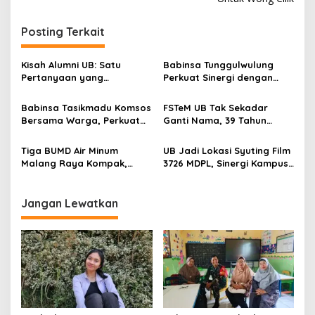
t
n
Posting Terkait
a
v
Kisah Alumni UB: Satu
Babinsa Tunggulwulung
Pertanyaan yang
Perkuat Sinergi dengan
i
Menyelamatkan Nyawa
Guru, Dorong Sekolah
g
Aman dan Kondusif
Babinsa Tasikmadu Komsos
FSTeM UB Tak Sekadar
Bersama Warga, Perkuat
Ganti Nama, 39 Tahun
a
Kedekatan dan
Mengakar Jadi Modal Jadi
t
Kondusivitas Wilayah
Trendsetter Sains dan
Tiga BUMD Air Minum
UB Jadi Lokasi Syuting Film
Teknologi
i
Malang Raya Kompak,
3726 MDPL, Sinergi Kampus
Sinergi Tak Hanya Soal Air
dan Industri Kreatif
o
Tapi Juga Prestasi
Hadirkan Pengalaman
n
Nyata bagi Mahasiswa
Jangan Lewatkan