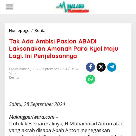
S
k
i
p
t
o
Homepage
/
Berita
T
c
a
Tak Ada Ambisi Paslon ABADI
o
k
n
A
Laksanakan Amanah Para Kyai Maju
t
d
Lagi. Ini Penjelasannya
e
a
n
A
t
m
Djoko Winahyu
29 September 2024 / 05:32
WIB
b
Berita
i
s
i
P
a
Sabtu, 28 September 2024
s
l
Malangpariwara.com
–
o
Untuk kesekian kalinya, H Muhammad Anton atau
n
A
yang akrab disapa Abah Anton menegaskan
B