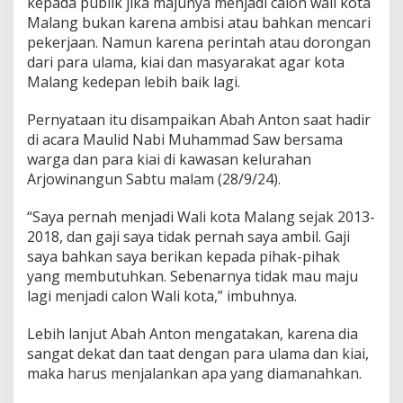
kepada publik jika majunya menjadi calon wali kota
A
Malang bukan karena ambisi atau bahkan mencari
D
pekerjaan. Namun karena perintah atau dorongan
I
L
dari para ulama, kiai dan masyarakat agar kota
a
Malang kedepan lebih baik lagi.
k
s
Pernyataan itu disampaikan Abah Anton saat hadir
a
di acara Maulid Nabi Muhammad Saw bersama
n
a
warga dan para kiai di kawasan kelurahan
k
Arjowinangun Sabtu malam (28/9/24).
a
n
“Saya pernah menjadi Wali kota Malang sejak 2013-
A
2018, dan gaji saya tidak pernah saya ambil. Gaji
m
a
saya bahkan saya berikan kepada pihak-pihak
n
yang membutuhkan. Sebenarnya tidak mau maju
a
lagi menjadi calon Wali kota,” imbuhnya.
h
P
Lebih lanjut Abah Anton mengatakan, karena dia
a
r
sangat dekat dan taat dengan para ulama dan kiai,
a
maka harus menjalankan apa yang diamanahkan.
K
y