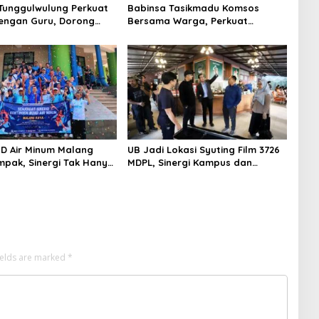
Tunggulwulung Perkuat
Babinsa Tasikmadu Komsos
dengan Guru, Dorong
Bersama Warga, Perkuat
Aman dan Kondusif
Kedekatan dan Kondusivitas
Wilayah
D Air Minum Malang
UB Jadi Lokasi Syuting Film 3726
pak, Sinergi Tak Hanya
MDPL, Sinergi Kampus dan
Tapi Juga Prestasi
Industri Kreatif Hadirkan
Pengalaman Nyata bagi
Mahasiswa
ields are marked
*