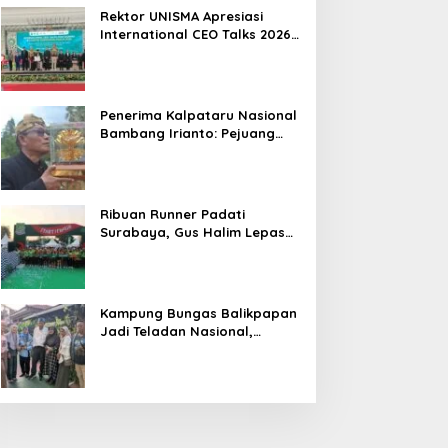
Hasil
Rektor UNISMA Apresiasi
International CEO Talks 2026,
Soroti Kiprah CEO Cilik yang
Siap Bersaing di Kancah
Global
Penerima Kalpataru Nasional
Bambang Irianto: Pejuang
Lingkungan Jangan Hanya
Jadi Simbol Penghargaan
Ribuan Runner Padati
Surabaya, Gus Halim Lepas
PKB Fun Run Festival Jatim
2026: Tebar Hadiah Ratusan
Juta dan 6 Golden Ticket ke
Jakarta
Kampung Bungas Balikpapan
Jadi Teladan Nasional,
Bambang Rianto:
Pembangunan Lingkungan
Harus Holistik dan
Berkelanjutan