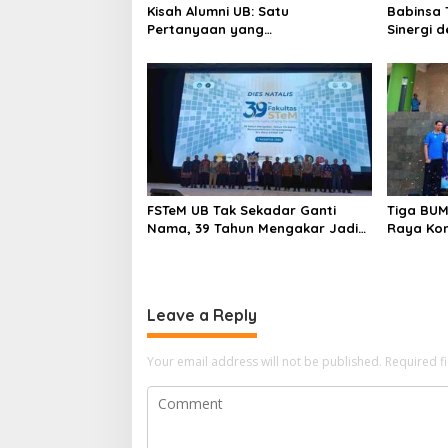
Kisah Alumni UB: Satu
Babinsa 
Pertanyaan yang
Sinergi 
Menyelamatkan Nyawa
Sekolah 
FSTeM UB Tak Sekadar Ganti
Tiga BUM
Nama, 39 Tahun Mengakar Jadi
Raya Kom
Modal Jadi Trendsetter Sains
Soal Air 
dan Teknologi
Leave a Reply
Your email address will not be published.
Required f