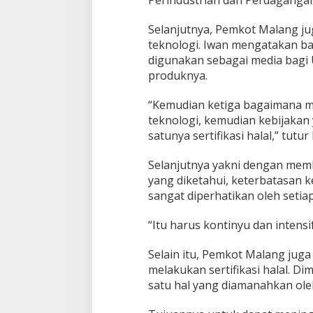
n
g
Selanjutnya, Pemkot Malang ju
D
teknologi. Iwan mengatakan b
u
digunakan sebagai media bag
k
u
produknya.
n
g
“Kemudian ketiga bagaimana m
U
teknologi, kemudian kebijakan
M
satunya sertifikasi halal,” tutur
K
M
N
Selanjutnya yakni dengan memb
a
yang diketahui, keterbatasan k
i
sangat diperhatikan oleh seti
k
K
“Itu harus kontinyu dan intensif
e
l
a
Selain itu, Pemkot Malang ju
s
melakukan sertifikasi halal. Di
satu hal yang diamanahkan ole