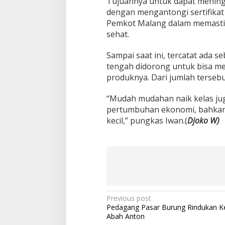
Tujuannya untuk dapat mening
dengan mengantongi sertifikat 
Pemkot Malang dalam memasti
sehat.
Sampai saat ini, tercatat ada
tengah didorong untuk bisa memi
produknya. Dari jumlah terseb
“Mudah mudahan naik kelas jug
pertumbuhan ekonomi, bahkan 
kecil,” pungkas Iwan.(
Djoko W)
P
Previous post
Pedagang Pasar Burung Rindukan K
o
Abah Anton