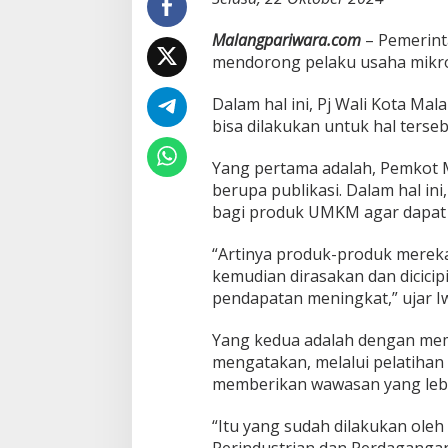
S
e
Malangpariwara.com
– Pemerint
r
mendorong pelaku usaha mikro,
t
i
Dalam hal ini, Pj Wali Kota M
p
i
bisa dilakukan untuk hal terseb
k
a
Yang pertama adalah, Pemkot M
t
berupa publikasi. Dalam hal i
H
bagi produk UMKM agar dapat l
a
l
a
“Artinya produk-produk mereka
l
kemudian dirasakan dan dicicip
P
pendapatan meningkat,” ujar Iw
e
m
k
Yang kedua adalah dengan mem
o
mengatakan, melalui pelatiha
t
memberikan wawasan yang lebih
M
a
“Itu yang sudah dilakukan oleh
l
a
Perindustrian dan Perdagangan