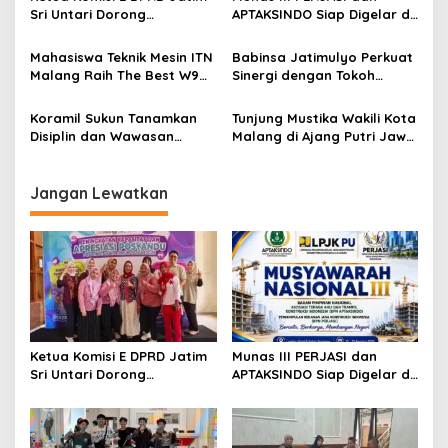
v
Sri Untari Dorong
APTAKSINDO Siap Digelar di
Penguatan Peran Kader
Surabaya, Usung
i
Posyandu sebagai Garda
Semangat Perkuat Tata
Mahasiswa Teknik Mesin ITN
Babinsa Jatimulyo Perkuat
g
Terdepan Layanan
Kelola Organisasi
Malang Raih The Best W9
Sinergi dengan Tokoh
Kesehatan
Style di Malang Modifest
Masyarakat, Jaga
a
Vol 3, Buktikan Inovasi
Kondusivitas Wilayah Lewat
Koramil Sukun Tanamkan
Tunjung Mustika Wakili Kota
t
Kampus di Panggung
Komsos
Disiplin dan Wawasan
Malang di Ajang Putri Jawa
Nasional
i
Kebangsaan kepada Siswa
Timur 2026, Warga Diajak
SD Islamic Global School
Beri Dukungan Melalui
o
Instagram
Jangan Lewatkan
n
Ketua Komisi E DPRD Jatim
Munas III PERJASI dan
Sri Untari Dorong
APTAKSINDO Siap Digelar di
Penguatan Peran Kader
Surabaya, Usung
Posyandu sebagai Garda
Semangat Perkuat Tata
Terdepan Layanan
Kelola Organisasi
Kesehatan