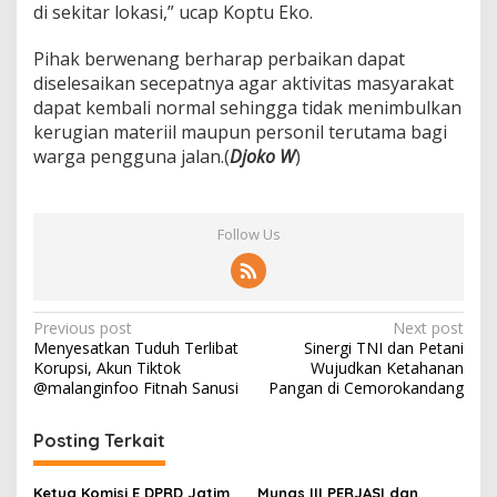
di sekitar lokasi,” ucap Koptu Eko.
t
a
n
Pihak berwenang berharap perbaikan dapat
diselesaikan secepatnya agar aktivitas masyarakat
dapat kembali normal sehingga tidak menimbulkan
kerugian materiil maupun personil terutama bagi
warga pengguna jalan.(
Djoko W
)
Follow Us
P
Previous post
Next post
Menyesatkan Tuduh Terlibat
Sinergi TNI dan Petani
o
Korupsi, Akun Tiktok
Wujudkan Ketahanan
s
@malanginfoo Fitnah Sanusi
Pangan di Cemorokandang
t
Posting Terkait
n
a
Ketua Komisi E DPRD Jatim
Munas III PERJASI dan