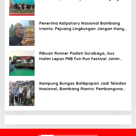
Siap Bersaing di Kancah Global
Penerima Kalpataru Nasional Bambang
Irianto: Pejuang Lingkungan Jangan Hanya
Jadi Simbol Penghargaan
Ribuan Runner Padati Surabaya, Gus
Halim Lepas PKB Fun Run Festival Jatim
2026: Tebar Hadiah Ratusan Juta dan 6
Golden Ticket ke Jakarta
Kampung Bungas Balikpapan Jadi Teladan
Nasional, Bambang Rianto: Pembangunan
Lingkungan Harus Holistik dan
Berkelanjutan