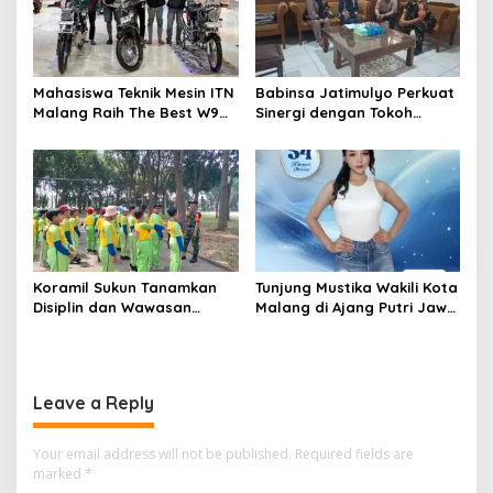
Mahasiswa Teknik Mesin ITN
Babinsa Jatimulyo Perkuat
Malang Raih The Best W9
Sinergi dengan Tokoh
Style di Malang Modifest
Masyarakat, Jaga
Vol 3, Buktikan Inovasi
Kondusivitas Wilayah Lewat
Kampus di Panggung
Komsos
Nasional
Koramil Sukun Tanamkan
Tunjung Mustika Wakili Kota
Disiplin dan Wawasan
Malang di Ajang Putri Jawa
Kebangsaan kepada Siswa
Timur 2026, Warga Diajak
SD Islamic Global School
Beri Dukungan Melalui
Instagram
Leave a Reply
Your email address will not be published.
Required fields are
marked
*