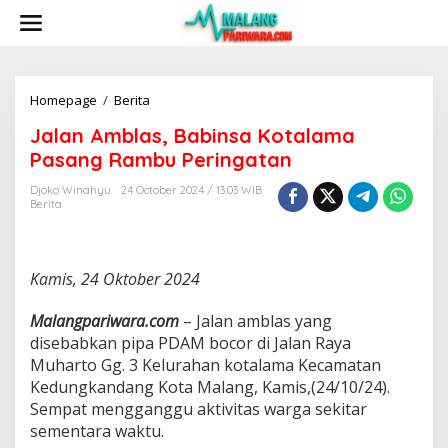
S
k
i
p
t
o
Homepage
/
Berita
J
c
a
Jalan Amblas, Babinsa Kotalama
o
l
n
a
Pasang Rambu Peringatan
t
n
e
A
Djoko Winahyu
24 October 2024 / 13:03 WIB
n
Berita
m
t
b
l
a
Kamis, 24 Oktober 2024
s
,
B
Malangpariwara.com
– Jalan amblas yang
a
disebabkan pipa PDAM bocor di Jalan Raya
b
Muharto Gg. 3 Kelurahan kotalama Kecamatan
i
Kedungkandang Kota Malang, Kamis,(24/10/24).
n
s
Sempat mengganggu aktivitas warga sekitar
a
sementara waktu.
K