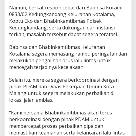
o
Namun, berkat respon cepat dari Babinsa Koramil
t
0833/02 Kedungkandang Kelurahan Kotalama,
a
l
Koptu Eko dan Bhabinkamtibmas Polsek
a
Kedungkandang, serta dukungan dari instansi
m
terkait, masalah tersebut dapat segera teratasi.
a
P
Babinsa dan Bhabinkamtibmas Kelurahan
a
s
Kotalama segera memasang rambu peringatan dan
a
melakukan pengalihan arus lalu lintas untuk
n
mencegah terjadinya kecelakaan.
g
R
Selain itu, mereka segera berkoordinasi dengan
a
m
pihak PDAM dan Dinas Pekerjaan Umum Kota
b
Malang untuk segera melakukan perbaikan di
u
lokasi jalan amblas.
P
e
“Kami bersama Bhabinkamtibmas akan terus
r
i
berkoordinasi dengan pihak PDAM untuk
n
mempercepat proses perbaikan pipa dan
g
memastikan keamanan serta kelancaran lalu lintas
a