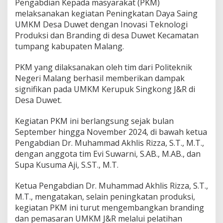
Pengabdian Kepada masyarakat (PKM)
M
melaksanakan kegiatan Peningkatan Daya Saing
K
UMKM Desa Duwet dengan Inovasi Teknologi
M
,
Produksi dan Branding di desa Duwet Kecamatan
P
tumpang kabupaten Malang.
o
l
PKM yang dilaksanakan oleh tim dari Politeknik
i
Negeri Malang berhasil memberikan dampak
n
e
signifikan pada UMKM Kerupuk Singkong J&R di
m
Desa Duwet.
a
B
Kegiatan PKM ini berlangsung sejak bulan
e
September hingga November 2024, di bawah ketua
r
i
Pengabdian Dr. Muhammad Akhlis Rizza, S.T., M.T.,
E
dengan anggota tim Evi Suwarni, S.AB., M.AB., dan
d
Supa Kusuma Aji, S.ST., M.T.
u
k
Ketua Pengabdian Dr. Muhammad Akhlis Rizza, S.T.,
a
s
M.T., mengatakan, selain peningkatan produksi,
i
kegiatan PKM ini turut mengembangkan branding
W
dan pemasaran UMKM J&R melalui pelatihan
a