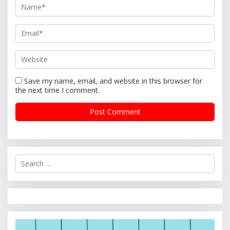
Save my name, email, and website in this browser for
the next time I comment.
S
e
a
r
c
h
f
o