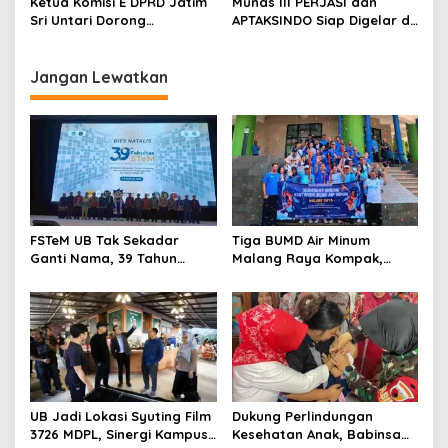
Ketua Komisi E DPRD Jatim
Munas III PERJASI dan
Nyata bagi Mahasiswa
i
Sri Untari Dorong
APTAKSINDO Siap Digelar di
Penguatan Peran Kader
Surabaya, Usung
o
Posyandu sebagai Garda
Semangat Perkuat Tata
n
Terdepan Layanan
Kelola Organisasi
Jangan Lewatkan
Kesehatan
FSTeM UB Tak Sekadar
Tiga BUMD Air Minum
Ganti Nama, 39 Tahun
Malang Raya Kompak,
Mengakar Jadi Modal Jadi
Sinergi Tak Hanya Soal Air
Trendsetter Sains dan
Tapi Juga Prestasi
Teknologi
UB Jadi Lokasi Syuting Film
Dukung Perlindungan
3726 MDPL, Sinergi Kampus
Kesehatan Anak, Babinsa