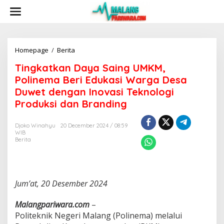
S
k
i
p
t
o
Homepage
/
Berita
T
c
i
Tingkatkan Daya Saing UMKM,
o
n
n
g
Polinema Beri Edukasi Warga Desa
t
k
Duwet dengan Inovasi Teknologi
e
a
Produksi dan Branding
n
t
t
k
a
Djoko Winahyu
20 December 2024 / 08:59
n
WIB
D
Berita
a
y
a
S
Jum’at, 20 Desember 2024
a
i
n
Malangpariwara.com
–
g
Politeknik Negeri Malang (Polinema) melalui
U