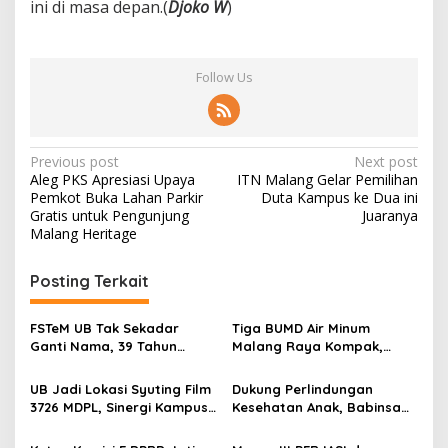
d
ini di masa depan.(
Djoko W
)
i
n
g
Follow Us
P
Previous post
Next post
Aleg PKS Apresiasi Upaya
ITN Malang Gelar Pemilihan
o
Pemkot Buka Lahan Parkir
Duta Kampus ke Dua ini
s
Gratis untuk Pengunjung
Juaranya
Malang Heritage
t
n
Posting Terkait
a
v
FSTeM UB Tak Sekadar
Tiga BUMD Air Minum
Ganti Nama, 39 Tahun
Malang Raya Kompak,
i
Mengakar Jadi Modal Jadi
Sinergi Tak Hanya Soal Air
g
Trendsetter Sains dan
Tapi Juga Prestasi
UB Jadi Lokasi Syuting Film
Dukung Perlindungan
Teknologi
3726 MDPL, Sinergi Kampus
Kesehatan Anak, Babinsa
a
dan Industri Kreatif
Jatimulyo Dampingi Pekan
t
Hadirkan Pengalaman
Imunisasi 2026