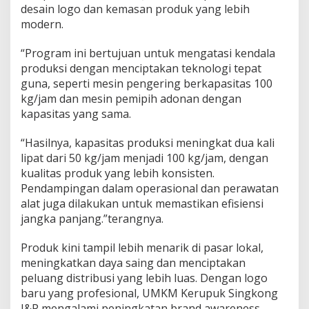
desain logo dan kemasan produk yang lebih
r
g
modern.
a
D
“Program ini bertujuan untuk mengatasi kendala
e
produksi dengan menciptakan teknologi tepat
s
guna, seperti mesin pengering berkapasitas 100
a
D
kg/jam dan mesin pemipih adonan dengan
u
kapasitas yang sama.
w
e
“Hasilnya, kapasitas produksi meningkat dua kali
t
lipat dari 50 kg/jam menjadi 100 kg/jam, dengan
d
e
kualitas produk yang lebih konsisten.
n
Pendampingan dalam operasional dan perawatan
g
alat juga dilakukan untuk memastikan efisiensi
a
jangka panjang.”terangnya.
n
I
n
Produk kini tampil lebih menarik di pasar lokal,
o
meningkatkan daya saing dan menciptakan
v
peluang distribusi yang lebih luas. Dengan logo
a
baru yang profesional, UMKM Kerupuk Singkong
s
J&R mengalami peningkatan brand awareness
i