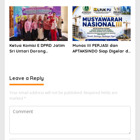
dan Industri Kreatif
Jatimulyo Dampingi Pekan
Hadirkan Pengalaman
Imunisasi 2026
Nyata bagi Mahasiswa
Ketua Komisi E DPRD Jatim
Munas III PERJASI dan
Sri Untari Dorong
APTAKSINDO Siap Digelar di
Penguatan Peran Kader
Surabaya, Usung
Posyandu sebagai Garda
Semangat Perkuat Tata
Terdepan Layanan
Kelola Organisasi
Kesehatan
Leave a Reply
Your email address will not be published.
Required fields are
marked
*