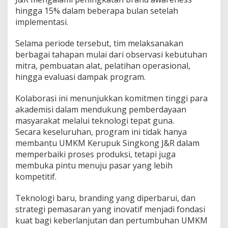
T
hingga 15% dalam beberapa bulan setelah
e
implementasi.
k
n
Selama periode tersebut, tim melaksanakan
o
berbagai tahapan mulai dari observasi kebutuhan
l
o
mitra, pembuatan alat, pelatihan operasional,
g
hingga evaluasi dampak program.
i
P
Kolaborasi ini menunjukkan komitmen tinggi para
r
akademisi dalam mendukung pemberdayaan
o
d
masyarakat melalui teknologi tepat guna.
u
Secara keseluruhan, program ini tidak hanya
k
membantu UMKM Kerupuk Singkong J&R dalam
s
memperbaiki proses produksi, tetapi juga
i
d
membuka pintu menuju pasar yang lebih
a
kompetitif.
n
B
Teknologi baru, branding yang diperbarui, dan
r
strategi pemasaran yang inovatif menjadi fondasi
a
n
kuat bagi keberlanjutan dan pertumbuhan UMKM