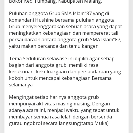
Bokor Kec. Tumpang, Kabupaten Malang,
2
4
Puluhan anggota Grub SMA Islam”87 yang di
F
komandani Hushine bersama puluhan anggota
a
m
Grub menyelenggarakan sebuah acara yang dapat
i
meningkatkan kebahagiaan dan mempererat tali
l
persaudaraan antara anggota grub SMA Islam”87,
y
yaitu makan bercanda dan temu kangen.
S
M
A
Tema Seduluran selawase ini dipilih agar setiap
I
bagian dari anggota grub memiliki rasa
"
kerukunan, kekeluargaan dan persaudaraan yang
8
kokoh untuk mencapai kebahagiaan Bersama
7
selamanya.
“
G
Mengingat setiap harinya anggota grub
u
mempunyai aktivitas masing masing. Dengan
y
adanya acara ini, menjadi waktu yang tepat untuk
u
b
membayar semua rasa lelah dengan bersenda
R
gurau ngobrol secara langsung(tatap Muka).
u
k