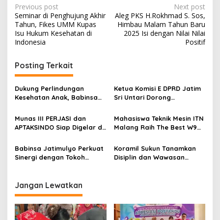
P
Previous post
Next post
Seminar di Penghujung Akhir
Aleg PKS H.Rokhmad S. Sos,
o
Tahun, Fikes UMM Kupas
Himbau Malam Tahun Baru
s
Isu Hukum Kesehatan di
2025 Isi dengan Nilai Nilai
Indonesia
Positif
t
n
Posting Terkait
a
v
Dukung Perlindungan
Ketua Komisi E DPRD Jatim
Kesehatan Anak, Babinsa
Sri Untari Dorong
i
Jatimulyo Dampingi Pekan
Penguatan Peran Kader
g
Imunisasi 2026
Posyandu sebagai Garda
Munas III PERJASI dan
Mahasiswa Teknik Mesin ITN
Terdepan Layanan
APTAKSINDO Siap Digelar di
Malang Raih The Best W9
a
Kesehatan
Surabaya, Usung
Style di Malang Modifest
t
Semangat Perkuat Tata
Vol 3, Buktikan Inovasi
Babinsa Jatimulyo Perkuat
Koramil Sukun Tanamkan
Kelola Organisasi
Kampus di Panggung
i
Sinergi dengan Tokoh
Disiplin dan Wawasan
Nasional
Masyarakat, Jaga
Kebangsaan kepada Siswa
o
Kondusivitas Wilayah Lewat
SD Islamic Global School
n
Komsos
Jangan Lewatkan