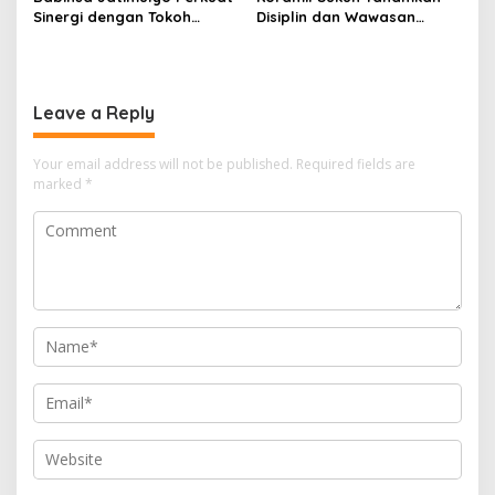
Sinergi dengan Tokoh
Disiplin dan Wawasan
Masyarakat, Jaga
Kebangsaan kepada Siswa
Kondusivitas Wilayah Lewat
SD Islamic Global School
Komsos
Leave a Reply
Your email address will not be published.
Required fields are
marked
*