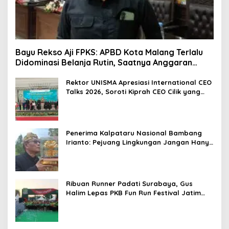
Bayu Rekso Aji FPKS: APBD Kota Malang Terlalu
Didominasi Belanja Rutin, Saatnya Anggaran
Berorientasi Hasil
Rektor UNISMA Apresiasi International CEO
Talks 2026, Soroti Kiprah CEO Cilik yang
Siap Bersaing di Kancah Global
Penerima Kalpataru Nasional Bambang
Irianto: Pejuang Lingkungan Jangan Hanya
Jadi Simbol Penghargaan
Ribuan Runner Padati Surabaya, Gus
Halim Lepas PKB Fun Run Festival Jatim
2026: Tebar Hadiah Ratusan Juta dan 6
Golden Ticket ke Jakarta