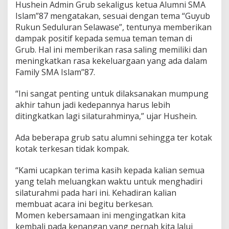
Hushein Admin Grub sekaligus ketua Alumni SMA
u
Islam”87 mengatakan, sesuai dengan tema “Guyub
n
S
Rukun Seduluran Selawase”, tentunya memberikan
e
dampak positif kepada semua teman teman di
d
Grub. Hal ini memberikan rasa saling memiliki dan
u
meningkatkan rasa kekeluargaan yang ada dalam
l
Family SMA Islam”87.
u
r
a
“Ini sangat penting untuk dilaksanakan mumpung
n
akhir tahun jadi kedepannya harus lebih
S
ditingkatkan lagi silaturahminya,” ujar Hushein.
e
l
a
Ada beberapa grub satu alumni sehingga ter kotak
w
kotak terkesan tidak kompak.
a
s
“Kami ucapkan terima kasih kepada kalian semua
e
yang telah meluangkan waktu untuk menghadiri
”
silaturahmi pada hari ini. Kehadiran kalian
membuat acara ini begitu berkesan.
Momen kebersamaan ini mengingatkan kita
kembali pada kenangan yang pernah kita lalui