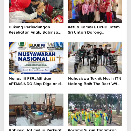
Dukung Perlindungan
Ketua Komisi E DPRD Jatim
Kesehatan Anak, Babinsa
Sri Untari Dorong
Jatimulyo Dampingi Pekan
Penguatan Peran Kader
Imunisasi 2026
Posyandu sebagai Garda
Terdepan Layanan
Kesehatan
Munas III PERJASI dan
Mahasiswa Teknik Mesin ITN
APTAKSINDO Siap Digelar di
Malang Raih The Best W9
Surabaya, Usung
Style di Malang Modifest
Semangat Perkuat Tata
Vol 3, Buktikan Inovasi
Kelola Organisasi
Kampus di Panggung
Nasional
Babinsa Jatimulyo Perkuat
Koramil Sukun Tanamkan