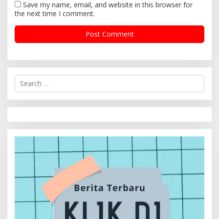
Save my name, email, and website in this browser for
the next time I comment.
S
e
a
r
c
h
f
o
r
: