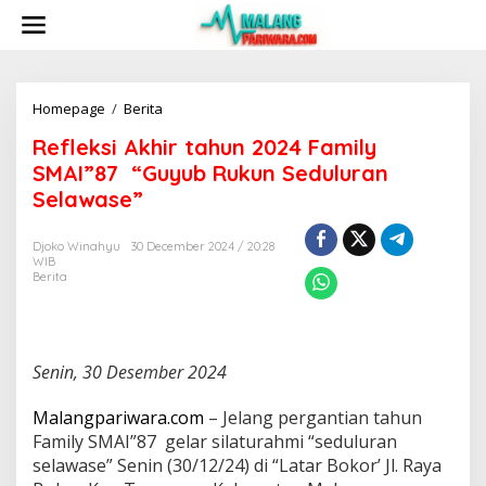
S
k
i
p
t
o
Homepage
/
Berita
R
c
e
Refleksi Akhir tahun 2024 Family
o
f
n
l
SMAI”87 “Guyub Rukun Seduluran
t
e
Selawase”
e
k
n
s
t
i
Djoko Winahyu
30 December 2024 / 20:28
WIB
A
Berita
k
h
i
r
t
Senin, 30 Desember 2024
a
h
Malangpariwara.com
– Jelang pergantian tahun
u
Family SMAI”87 gelar silaturahmi “seduluran
n
2
selawase” Senin (30/12/24) di “Latar Bokor’ Jl. Raya
0