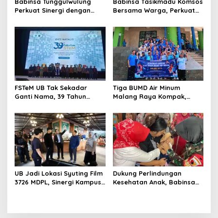
Babinsa Tunggulwulung
Babinsa Tasikmadu Komsos
Perkuat Sinergi dengan
Bersama Warga, Perkuat
Guru, Dorong Sekolah
Kedekatan dan
Aman dan Kondusif
Kondusivitas Wilayah
FSTeM UB Tak Sekadar
Tiga BUMD Air Minum
Ganti Nama, 39 Tahun
Malang Raya Kompak,
Mengakar Jadi Modal Jadi
Sinergi Tak Hanya Soal Air
Trendsetter Sains dan
Tapi Juga Prestasi
Teknologi
UB Jadi Lokasi Syuting Film
Dukung Perlindungan
3726 MDPL, Sinergi Kampus
Kesehatan Anak, Babinsa
dan Industri Kreatif
Jatimulyo Dampingi Pekan
Hadirkan Pengalaman
Imunisasi 2026
Nyata bagi Mahasiswa