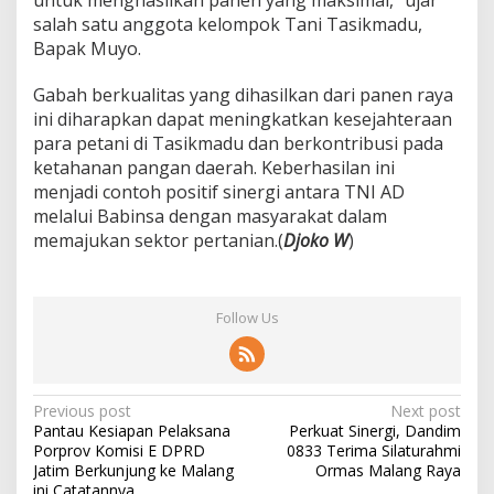
untuk menghasilkan panen yang maksimal,” ujar
salah satu anggota kelompok Tani Tasikmadu,
Bapak Muyo.
Gabah berkualitas yang dihasilkan dari panen raya
ini diharapkan dapat meningkatkan kesejahteraan
para petani di Tasikmadu dan berkontribusi pada
ketahanan pangan daerah. Keberhasilan ini
menjadi contoh positif sinergi antara TNI AD
melalui Babinsa dengan masyarakat dalam
memajukan sektor pertanian.(
Djoko W
)
Follow Us
P
Previous post
Next post
Pantau Kesiapan Pelaksana
Perkuat Sinergi, Dandim
o
Porprov Komisi E DPRD
0833 Terima Silaturahmi
s
Jatim Berkunjung ke Malang
Ormas Malang Raya
ini Catatannya