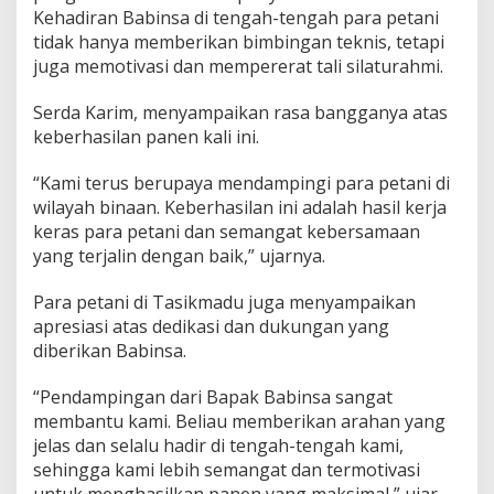
h
Kehadiran Babinsa di tengah-tengah para petani
B
tidak hanya memberikan bimbingan teknis, tetapi
e
juga memotivasi dan mempererat tali silaturahmi.
r
k
Serda Karim, menyampaikan rasa bangganya atas
u
a
keberhasilan panen kali ini.
l
i
“Kami terus berupaya mendampingi para petani di
t
wilayah binaan. Keberhasilan ini adalah hasil kerja
a
keras para petani dan semangat kebersamaan
s
yang terjalin dengan baik,” ujarnya.
Para petani di Tasikmadu juga menyampaikan
apresiasi atas dedikasi dan dukungan yang
diberikan Babinsa.
“Pendampingan dari Bapak Babinsa sangat
membantu kami. Beliau memberikan arahan yang
jelas dan selalu hadir di tengah-tengah kami,
sehingga kami lebih semangat dan termotivasi