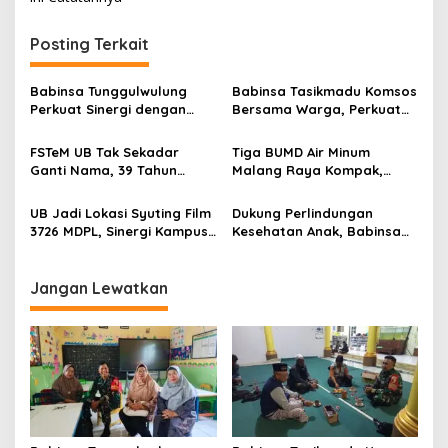
t
n
Posting Terkait
a
v
Babinsa Tunggulwulung
Babinsa Tasikmadu Komsos
Perkuat Sinergi dengan
Bersama Warga, Perkuat
i
Guru, Dorong Sekolah
Kedekatan dan
g
Aman dan Kondusif
Kondusivitas Wilayah
FSTeM UB Tak Sekadar
Tiga BUMD Air Minum
Ganti Nama, 39 Tahun
Malang Raya Kompak,
a
Mengakar Jadi Modal Jadi
Sinergi Tak Hanya Soal Air
t
Trendsetter Sains dan
Tapi Juga Prestasi
UB Jadi Lokasi Syuting Film
Dukung Perlindungan
Teknologi
i
3726 MDPL, Sinergi Kampus
Kesehatan Anak, Babinsa
dan Industri Kreatif
Jatimulyo Dampingi Pekan
o
Hadirkan Pengalaman
Imunisasi 2026
n
Nyata bagi Mahasiswa
Jangan Lewatkan