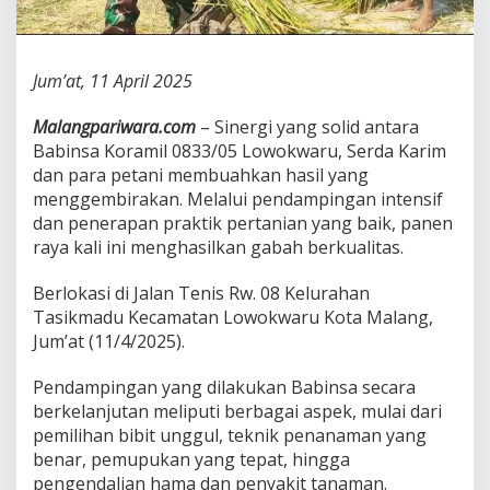
t
a
n
i
Jum’at, 11 April 2025
T
a
Malangpariwara.com
– Sinergi yang solid antara
s
Babinsa Koramil 0833/05 Lowokwaru, Serda Karim
i
k
dan para petani membuahkan hasil yang
m
menggembirakan. Melalui pendampingan intensif
a
dan penerapan praktik pertanian yang baik, panen
d
raya kali ini menghasilkan gabah berkualitas.
u
H
a
Berlokasi di Jalan Tenis Rw. 08 Kelurahan
s
Tasikmadu Kecamatan Lowokwaru Kota Malang,
i
Jum’at (11/4/2025).
l
k
Pendampingan yang dilakukan Babinsa secara
a
n
berkelanjutan meliputi berbagai aspek, mulai dari
G
pemilihan bibit unggul, teknik penanaman yang
a
benar, pemupukan yang tepat, hingga
b
pengendalian hama dan penyakit tanaman.
a