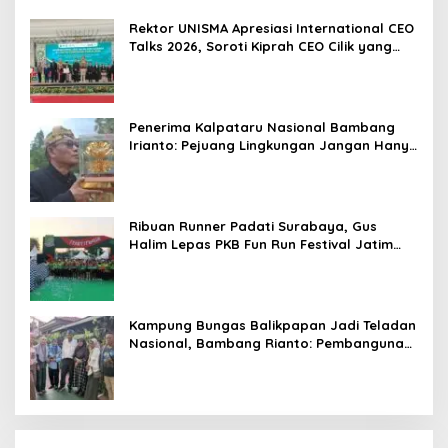
Berorientasi Hasil
Rektor UNISMA Apresiasi International CEO
Talks 2026, Soroti Kiprah CEO Cilik yang
Siap Bersaing di Kancah Global
Penerima Kalpataru Nasional Bambang
Irianto: Pejuang Lingkungan Jangan Hanya
Jadi Simbol Penghargaan
Ribuan Runner Padati Surabaya, Gus
Halim Lepas PKB Fun Run Festival Jatim
2026: Tebar Hadiah Ratusan Juta dan 6
Golden Ticket ke Jakarta
Kampung Bungas Balikpapan Jadi Teladan
Nasional, Bambang Rianto: Pembangunan
Lingkungan Harus Holistik dan
Berkelanjutan