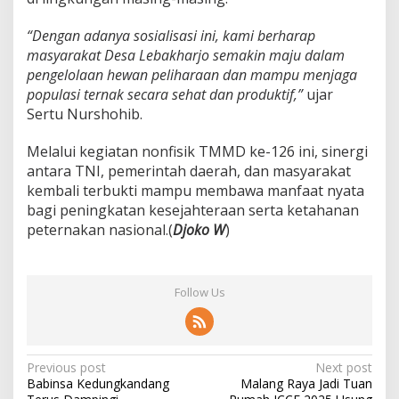
n
P
“Dengan adanya sosialisasi ini, kami berharap
e
masyarakat Desa Lebakharjo semakin maju dalam
t
pengelolaan hewan peliharaan dan mampu menjaga
e
populasi ternak secara sehat dan produktif,”
ujar
r
n
Sertu Nurshohib.
a
k
Melalui kegiatan nonfisik TMMD ke-126 ini, sinergi
a
antara TNI, pemerintah daerah, dan masyarakat
n
kembali terbukti mampu membawa manfaat nyata
N
a
bagi peningkatan kesejahteraan serta ketahanan
s
peternakan nasional.(
Djoko W
)
i
o
n
a
Follow Us
l
P
Previous post
Next post
Babinsa Kedungkandang
Malang Raya Jadi Tuan
o