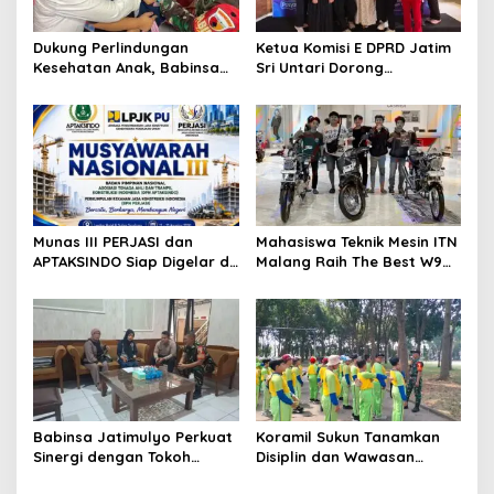
Dukung Perlindungan
Ketua Komisi E DPRD Jatim
Kesehatan Anak, Babinsa
Sri Untari Dorong
Jatimulyo Dampingi Pekan
Penguatan Peran Kader
Imunisasi 2026
Posyandu sebagai Garda
Terdepan Layanan
Kesehatan
Munas III PERJASI dan
Mahasiswa Teknik Mesin ITN
APTAKSINDO Siap Digelar di
Malang Raih The Best W9
Surabaya, Usung
Style di Malang Modifest
Semangat Perkuat Tata
Vol 3, Buktikan Inovasi
Kelola Organisasi
Kampus di Panggung
Nasional
Babinsa Jatimulyo Perkuat
Koramil Sukun Tanamkan
Sinergi dengan Tokoh
Disiplin dan Wawasan
Masyarakat, Jaga
Kebangsaan kepada Siswa