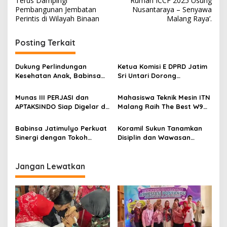
Terus Dampingi
Rumah ICCF 2025 Usung
s
Pembangunan Jembatan
Nusantaraya – Senyawa
Perintis di Wilayah Binaan
Malang Raya’.
t
n
Posting Terkait
a
v
Dukung Perlindungan
Ketua Komisi E DPRD Jatim
Kesehatan Anak, Babinsa
Sri Untari Dorong
i
Jatimulyo Dampingi Pekan
Penguatan Peran Kader
g
Imunisasi 2026
Posyandu sebagai Garda
Munas III PERJASI dan
Mahasiswa Teknik Mesin ITN
Terdepan Layanan
APTAKSINDO Siap Digelar di
Malang Raih The Best W9
a
Kesehatan
Surabaya, Usung
Style di Malang Modifest
t
Semangat Perkuat Tata
Vol 3, Buktikan Inovasi
Babinsa Jatimulyo Perkuat
Koramil Sukun Tanamkan
Kelola Organisasi
Kampus di Panggung
i
Sinergi dengan Tokoh
Disiplin dan Wawasan
Nasional
Masyarakat, Jaga
Kebangsaan kepada Siswa
o
Kondusivitas Wilayah Lewat
SD Islamic Global School
n
Komsos
Jangan Lewatkan