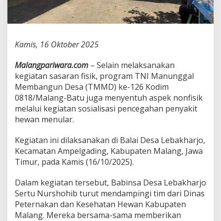
i
a
l
i
s
Kamis, 16 Oktober 2025
a
s
Malangpariwara.com
– Selain melaksanakan
i
kegiatan sasaran fisik, program TNI Manunggal
P
e
Membangun Desa (TMMD) ke-126 Kodim
n
0818/Malang-Batu juga menyentuh aspek nonfisik
c
melalui kegiatan sosialisasi pencegahan penyakit
e
hewan menular.
g
a
h
Kegiatan ini dilaksanakan di Balai Desa Lebakharjo,
a
Kecamatan Ampelgading, Kabupaten Malang, Jawa
n
Timur, pada Kamis (16/10/2025).
P
e
Dalam kegiatan tersebut, Babinsa Desa Lebakharjo
n
y
Sertu Nurshohib turut mendampingi tim dari Dinas
a
Peternakan dan Kesehatan Hewan Kabupaten
k
Malang. Mereka bersama-sama memberikan
i