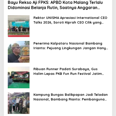
Bayu Rekso Aji FPKS: APBD Kota Malang Terlalu
Didominasi Belanja Rutin, Saatnya Anggaran
Berorientasi Hasil
Rektor UNISMA Apresiasi International CEO
Talks 2026, Soroti Kiprah CEO Cilik yang
Siap Bersaing di Kancah Global
Penerima Kalpataru Nasional Bambang
Irianto: Pejuang Lingkungan Jangan Hanya
Jadi Simbol Penghargaan
Ribuan Runner Padati Surabaya, Gus
Halim Lepas PKB Fun Run Festival Jatim
2026: Tebar Hadiah Ratusan Juta dan 6
Golden Ticket ke Jakarta
Kampung Bungas Balikpapan Jadi Teladan
Nasional, Bambang Rianto: Pembangunan
Lingkungan Harus Holistik dan
Berkelanjutan