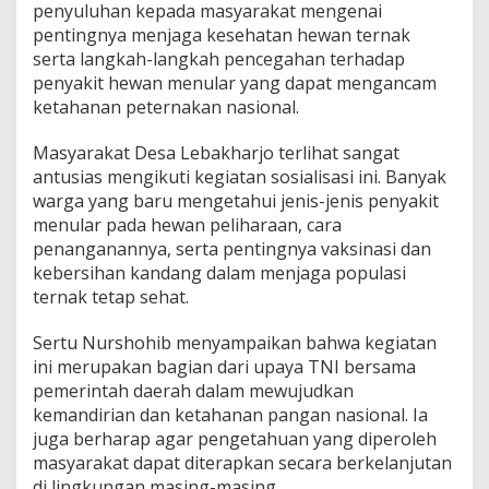
penyuluhan kepada masyarakat mengenai
t
pentingnya menjaga kesehatan hewan ternak
H
e
serta langkah-langkah pencegahan terhadap
w
penyakit hewan menular yang dapat mengancam
a
ketahanan peternakan nasional.
n
M
Masyarakat Desa Lebakharjo terlihat sangat
e
n
antusias mengikuti kegiatan sosialisasi ini. Banyak
u
warga yang baru mengetahui jenis-jenis penyakit
l
menular pada hewan peliharaan, cara
a
penanganannya, serta pentingnya vaksinasi dan
r
D
kebersihan kandang dalam menjaga populasi
e
ternak tetap sehat.
m
i
Sertu Nurshohib menyampaikan bahwa kegiatan
K
ini merupakan bagian dari upaya TNI bersama
e
t
pemerintah daerah dalam mewujudkan
a
kemandirian dan ketahanan pangan nasional. Ia
h
juga berharap agar pengetahuan yang diperoleh
a
masyarakat dapat diterapkan secara berkelanjutan
n
di lingkungan masing-masing.
a