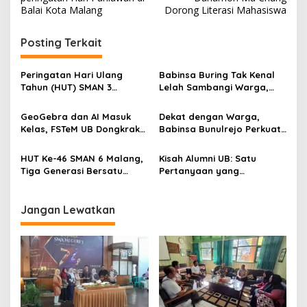
s
Balai Kota Malang
Dorong Literasi Mahasiswa
t
Posting Terkait
n
a
Peringatan Hari Ulang
Babinsa Buring Tak Kenal
v
Tahun (HUT) SMAN 3
Lelah Sambangi Warga,
Malang menjadi momentum
Komsos Jadi Garda Awal
i
untuk memperkuat
Jaga Kamtibmas
GeoGebra dan AI Masuk
Dekat dengan Warga,
g
komitmen sekolah dalam
Kelas, FSTeM UB Dongkrak
Babinsa Bunulrejo Perkuat
mempertahankan tradisi
Literasi Numerasi Siswa
Sinergi TNI dan Rakyat
a
prestasi
SMAN 1 Krembung
HUT Ke-46 SMAN 6 Malang,
Kisah Alumni UB: Satu
t
Tiga Generasi Bersatu
Pertanyaan yang
i
dalam Semangat
Menyelamatkan Nyawa
Kebersamaan, ini Kata
o
Untari
Jangan Lewatkan
n