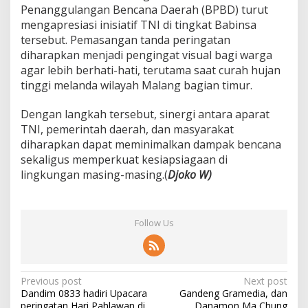
Penanggulangan Bencana Daerah (BPBD) turut
R
a
mengapresiasi inisiatif TNI di tingkat Babinsa
w
tersebut. Pemasangan tanda peringatan
a
diharapkan menjadi pengingat visual bagi warga
n
agar lebih berhati-hati, terutama saat curah hujan
tinggi melanda wilayah Malang bagian timur.
Dengan langkah tersebut, sinergi antara aparat
TNI, pemerintah daerah, dan masyarakat
diharapkan dapat meminimalkan dampak bencana
sekaligus memperkuat kesiapsiagaan di
lingkungan masing-masing.(
Djoko W)
Follow Us
P
Previous post
Next post
Dandim 0833 hadiri Upacara
Gandeng Gramedia, dan
o
peringatan Hari Pahlawan di
Danamon Ma Chung