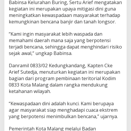
Babinsa Kelurahan Buring, Sertu Arief mengatakan
t
kegiatan ini merupakan upaya mitigasi dini guna
a
n
meningkatkan kewaspadaan masyarakat terhadap
B
kemungkinan bencana banjir dan tanah longsor.
a
h
“Kami ingin masyarakat lebih waspada dan
a
memahami daerah mana saja yang berpotensi
y
a
terjadi bencana, sehingga dapat menghindari risiko
B
sejak awal,” ungkap Babinsa.
e
n
Danramil 0833/02 Kedungkandang, Kapten Cke
c
Arief Sutedja, menuturkan kegiatan ini merupakan
a
n
bagian dari program pembinaan teritorial Kodim
a
0833 Kota Malang dalam rangka mendukung
d
ketahanan wilayah.
i
W
“Kewaspadaan dini adalah kunci. Kami berupaya
i
l
agar masyarakat siap menghadapi cuaca ekstrem
a
yang berpotensi menimbulkan bencana,” ujarnya.
y
a
Pemerintah Kota Malang melalui Badan
h