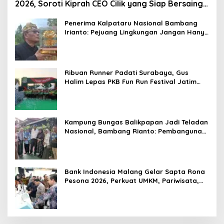
2026, Soroti Kiprah CEO Cilik yang Siap Bersaing
di Kancah Global
Penerima Kalpataru Nasional Bambang
Irianto: Pejuang Lingkungan Jangan Hanya
Jadi Simbol Penghargaan
Ribuan Runner Padati Surabaya, Gus
Halim Lepas PKB Fun Run Festival Jatim
2026: Tebar Hadiah Ratusan Juta dan 6
Golden Ticket ke Jakarta
Kampung Bungas Balikpapan Jadi Teladan
Nasional, Bambang Rianto: Pembangunan
Lingkungan Harus Holistik dan
Berkelanjutan
Bank Indonesia Malang Gelar Sapta Rona
Pesona 2026, Perkuat UMKM, Pariwisata,
Digitalisasi, dan Ekonomi Syariah