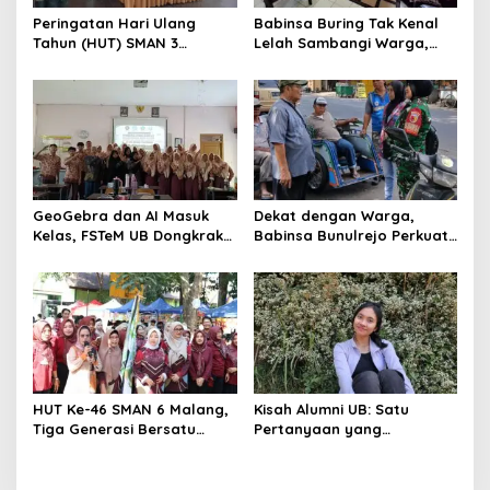
Peringatan Hari Ulang
Babinsa Buring Tak Kenal
Tahun (HUT) SMAN 3
Lelah Sambangi Warga,
Malang menjadi momentum
Komsos Jadi Garda Awal
untuk memperkuat
Jaga Kamtibmas
komitmen sekolah dalam
mempertahankan tradisi
prestasi
GeoGebra dan AI Masuk
Dekat dengan Warga,
Kelas, FSTeM UB Dongkrak
Babinsa Bunulrejo Perkuat
Literasi Numerasi Siswa
Sinergi TNI dan Rakyat
SMAN 1 Krembung
HUT Ke-46 SMAN 6 Malang,
Kisah Alumni UB: Satu
Tiga Generasi Bersatu
Pertanyaan yang
dalam Semangat
Menyelamatkan Nyawa
Kebersamaan, ini Kata
Untari