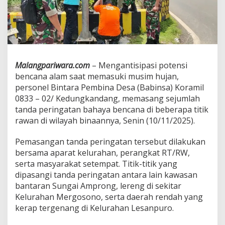
k
a
n
d
a
n
g
Malangpariwara.com
– Mengantisipasi potensi
P
bencana alam saat memasuki musim hujan,
a
personel Bintara Pembina Desa (Babinsa) Koramil
s
a
0833 – 02/ Kedungkandang, memasang sejumlah
n
tanda peringatan bahaya bencana di beberapa titik
g
rawan di wilayah binaannya, Senin (10/11/2025).
T
a
Pemasangan tanda peringatan tersebut dilakukan
n
d
bersama aparat kelurahan, perangkat RT/RW,
a
serta masyarakat setempat. Titik-titik yang
P
dipasangi tanda peringatan antara lain kawasan
e
bantaran Sungai Amprong, lereng di sekitar
r
i
Kelurahan Mergosono, serta daerah rendah yang
n
kerap tergenang di Kelurahan Lesanpuro.
g
a