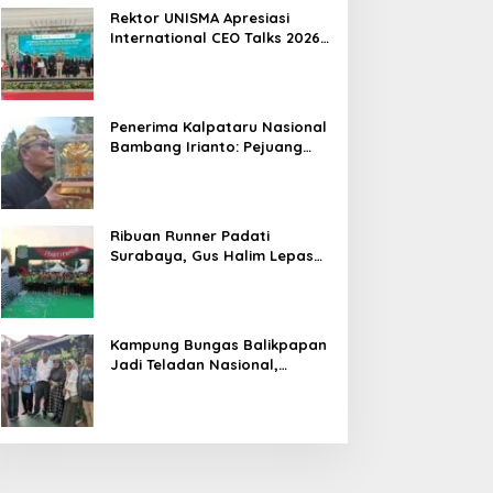
Hasil
Rektor UNISMA Apresiasi
International CEO Talks 2026,
Soroti Kiprah CEO Cilik yang
Siap Bersaing di Kancah
Global
Penerima Kalpataru Nasional
Bambang Irianto: Pejuang
Lingkungan Jangan Hanya
Jadi Simbol Penghargaan
Ribuan Runner Padati
Surabaya, Gus Halim Lepas
PKB Fun Run Festival Jatim
2026: Tebar Hadiah Ratusan
Juta dan 6 Golden Ticket ke
Jakarta
Kampung Bungas Balikpapan
Jadi Teladan Nasional,
Bambang Rianto:
Pembangunan Lingkungan
Harus Holistik dan
Berkelanjutan