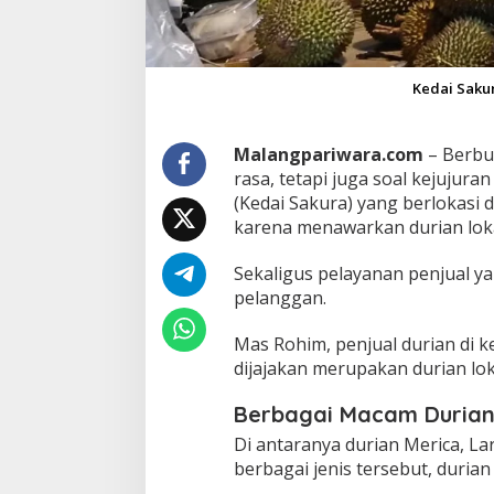
r
i
a
n
Kedai Saku
L
o
k
Malangpariwara.com
– Berbu
a
l
rasa, tetapi juga soal kejujur
B
(Kedai Sakura) yang berlokasi 
e
karena menawarkan durian loka
r
g
Sekaligus pelayanan penjual y
a
r
pelanggan.
a
n
Mas Rohim, penjual durian di k
s
dijajakan merupakan durian lok
i
Berbagai Macam Duria
Di antaranya durian Merica, La
berbagai jenis tersebut, durian