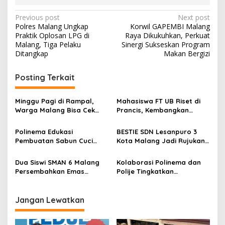
P
Previous post
Next post
Polres Malang Ungkap
Korwil GAPEMBI Malang
o
Praktik Oplosan LPG di
Raya Dikukuhkan, Perkuat
s
Malang, Tiga Pelaku
Sinergi Sukseskan Program
Ditangkap
Makan Bergizi
t
n
Posting Terkait
a
v
Minggu Pagi di Rampal,
Mahasiswa FT UB Riset di
Warga Malang Bisa Cek
Prancis, Kembangkan
i
Kesehatan Gratis Sekaligus
Jaringan Telekomunikasi
g
Kenal Lebih Dekat dengan
Tangguh Hadapi
Polinema Edukasi
BESTIE SDN Lesanpuro 3
Universitas Ma Chung
Perubahan Iklim di Papua
Pembuatan Sabun Cuci
Kota Malang Jadi Rujukan
a
Tangan di SD Mutiara
Inovasi AI Sekolah Ramah
t
Harapan Lawang, Perkuat
Anak Anti-Bullying
Dua Siswi SMAN 6 Malang
Kolaborasi Polinema dan
Budaya PHBS di Sekolah
i
Persembahkan Emas
Polije Tingkatkan
Kabaddi Beach, Harumkan
Pengelolaan Sampah
o
Nama Sekolah di Tingkat
Organik Garda Pangan
n
Jawa Timur
Lewat Teknologi dan
Jangan Lewatkan
Digitalisasi