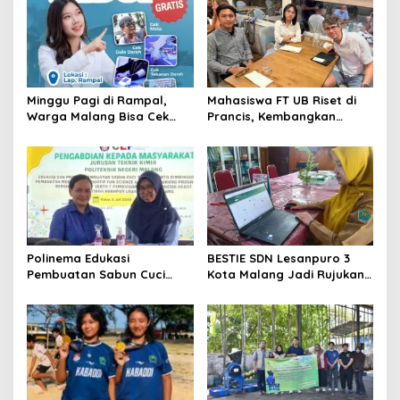
Minggu Pagi di Rampal,
Mahasiswa FT UB Riset di
Warga Malang Bisa Cek
Prancis, Kembangkan
Kesehatan Gratis Sekaligus
Jaringan Telekomunikasi
Kenal Lebih Dekat dengan
Tangguh Hadapi
Universitas Ma Chung
Perubahan Iklim di Papua
Polinema Edukasi
BESTIE SDN Lesanpuro 3
Pembuatan Sabun Cuci
Kota Malang Jadi Rujukan
Tangan di SD Mutiara
Inovasi AI Sekolah Ramah
Harapan Lawang, Perkuat
Anak Anti-Bullying
Budaya PHBS di Sekolah