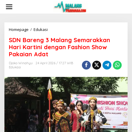
S
k
i
p
t
o
Homepage
/
Edukasi
S
c
D
SDN Bareng 3 Malang Semarakkan
o
N
n
B
Hari Kartini dengan Fashion Show
t
a
Pakaian Adat
e
r
n
e
Djoko Winahyu
24 April 2026 / 17:27 WIB
t
n
Edukasi
g
3
M
a
l
a
n
g
S
e
m
a