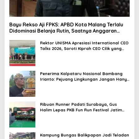
Bayu Rekso Aji FPKS: APBD Kota Malang Terlalu
Didominasi Belanja Rutin, Saatnya Anggaran
Berorientasi Hasil
Rektor UNISMA Apresiasi International CEO
Talks 2026, Soroti Kiprah CEO Cilik yang
Siap Bersaing di Kancah Global
Penerima Kalpataru Nasional Bambang
Irianto: Pejuang Lingkungan Jangan Hanya
Jadi Simbol Penghargaan
Ribuan Runner Padati Surabaya, Gus
Halim Lepas PKB Fun Run Festival Jatim
2026: Tebar Hadiah Ratusan Juta dan 6
Golden Ticket ke Jakarta
Kampung Bungas Balikpapan Jadi Teladan