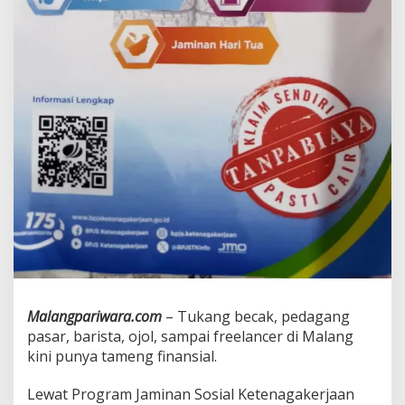
m
i
n
a
n
R
p
2
4
4
J
u
t
a
u
n
t
u
k
Malangpariwara.com
– Tukang becak, pedagang
P
pasar, barista, ojol, sampai freelancer di Malang
e
kini punya tameng finansial.
k
e
r
Lewat Program Jaminan Sosial Ketenagakerjaan
j