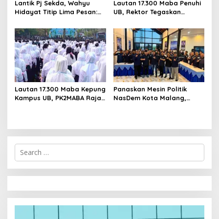
Lantik Pj Sekda, Wahyu
Lautan 17.300 Maba Penuhi
Hidayat Titip Lima Pesan:
UB, Rektor Tegaskan
Integritas hingga Kawal
Kampus Zero Tolerance
Program Prioritas Kota
Bullying
Malang
Lautan 17.300 Maba Kepung
Panaskan Mesin Politik
Kampus UB, PK2MABA Raja
NasDem Kota Malang,
Brawijaya Resmi Dibuka
Suyadi: Soliditas Jadi Kunci
Kemenangan
S
e
a
r
c
h
f
o
r