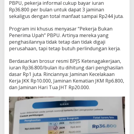
PBPU, pekerja informal cukup bayar iuran
a
Rp36.800 per bulan untuk dapat 3 jaminan
I
sekaligus dengan total manfaat sampai Rp244 juta.
n
f
o
Program ini khusus menyasar “Pekerja Bukan
r
Penerima Upah” PBPU. Artinya mereka yang
m
penghasilannya tidak tetap dan tidak digaji
a
perusahaan, tapi tetap butuh perlindungan kerja.
l
M
a
Berdasarkan brosur resmi BPJS Ketenagakerjaan,
l
iuran Rp36.800/bulan itu dihitung dari penghasilan
a
dasar Rp1 juta. Rinciannya: Jaminan Kecelakaan
n
Kerja JKK Rp10.000, Jaminan Kematian JKM Rp6.800,
g
dan Jaminan Hari Tua JHT Rp20.000.