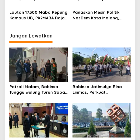
t
Integritas hingga Kawal
Kampus Zero Tolerance
Program Prioritas Kota
Bullying
i
Lautan 17.300 Maba Kepung
Panaskan Mesin Politik
Malang
Kampus UB, PK2MABA Raja
NasDem Kota Malang,
o
Brawijaya Resmi Dibuka
Suyadi: Soliditas Jadi Kunci
n
Kemenangan
Jangan Lewatkan
Patroli Malam, Babinsa
Babinsa Jatimulyo Bina
Tunggulwulung Turun Sapa
Linmas, Perkuat
Warga Jaga Wilayah Tetap
Kesiapsiagaan Jaga
Kondusif
Keamanan Wilayah