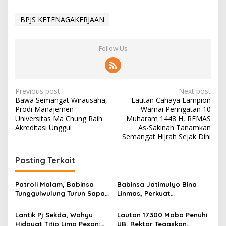
BPJS KETENAGAKERJAAN
Follow Us
P
Previous post
Next post
Bawa Semangat Wirausaha,
Lautan Cahaya Lampion
o
Prodi Manajemen
Warnai Peringatan 10
s
Universitas Ma Chung Raih
Muharam 1448 H, REMAS
Akreditasi Unggul
As-Sakinah Tanamkan
t
Semangat Hijrah Sejak Dini
n
Posting Terkait
a
v
Patroli Malam, Babinsa
Babinsa Jatimulyo Bina
i
Tunggulwulung Turun Sapa
Linmas, Perkuat
g
Warga Jaga Wilayah Tetap
Kesiapsiagaan Jaga
Kondusif
Keamanan Wilayah
Lantik Pj Sekda, Wahyu
Lautan 17.300 Maba Penuhi
a
Hidayat Titip Lima Pesan:
UB, Rektor Tegaskan