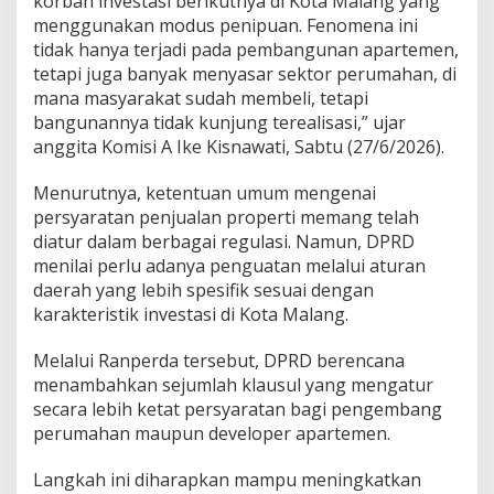
korban investasi berikutnya di Kota Malang yang
e
menggunakan modus penipuan. Fenomena ini
n
tidak hanya terjadi pada pembangunan apartemen,
i
tetapi juga banyak menyasar sektor perumahan, di
p
mana masyarakat sudah membeli, tetapi
u
a
bangunannya tidak kunjung terealisasi,” ujar
n
anggita Komisi A Ike Kisnawati, Sabtu (27/6/2026).
I
n
Menurutnya, ketentuan umum mengenai
v
persyaratan penjualan properti memang telah
e
s
diatur dalam berbagai regulasi. Namun, DPRD
t
menilai perlu adanya penguatan melalui aturan
a
daerah yang lebih spesifik sesuai dengan
s
karakteristik investasi di Kota Malang.
i
P
r
Melalui Ranperda tersebut, DPRD berencana
o
menambahkan sejumlah klausul yang mengatur
p
secara lebih ketat persyaratan bagi pengembang
e
perumahan maupun developer apartemen.
r
t
i
Langkah ini diharapkan mampu meningkatkan