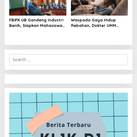
FBiPK UB Gandeng Industri
Waspada Gaya Hidup
Benih, Siapkan Mahasiswa
Rebahan, Dokter UMM
Hadapi Dunia Kerja Modern
Ingatkan Risiko Obesitas
hingga Hipertensi
S
e
a
r
c
h
f
o
r
: