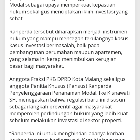
Modal sebagai upaya memperkuat kepastian
k
e
hukum sekaligus menciptakan iklim investasi yang
t
sehat.
a
t
Ranperda tersebut diharapkan menjadi instrumen
D
hukum yang mampu mencegah terulangnya kasus-
e
v
kasus investasi bermasalah, baik pada
e
pembangunan perumahan maupun apartemen,
l
yang selama ini kerap menimbulkan kerugian
o
besar bagi masyarakat.
p
e
r
Anggota Fraksi PKB DPRD Kota Malang sekaligus
u
anggota Panitia Khusus (Pansus) Ranperda
n
Penyelenggaraan Penanaman Modal, Ike Kisnawati
t
SH, menegaskan bahwa regulasi baru ini disusun
u
k
sebagai langkah preventif agar masyarakat
C
memperoleh perlindungan hukum yang lebih kuat
e
sebelum melakukan investasi di sektor properti.
g
a
“Ranperda ini untuk menghindari adanya korban-
h
P