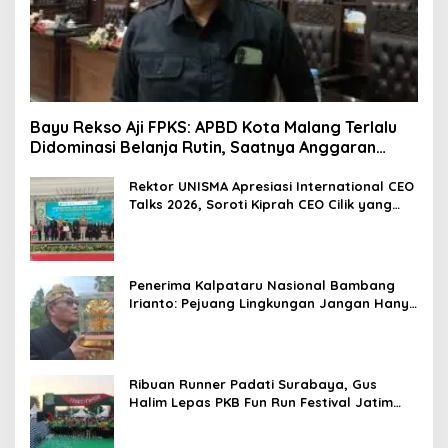
Bayu Rekso Aji FPKS: APBD Kota Malang Terlalu
Didominasi Belanja Rutin, Saatnya Anggaran
Berorientasi Hasil
Rektor UNISMA Apresiasi International CEO
Talks 2026, Soroti Kiprah CEO Cilik yang
Siap Bersaing di Kancah Global
Penerima Kalpataru Nasional Bambang
Irianto: Pejuang Lingkungan Jangan Hanya
Jadi Simbol Penghargaan
Ribuan Runner Padati Surabaya, Gus
Halim Lepas PKB Fun Run Festival Jatim
2026: Tebar Hadiah Ratusan Juta dan 6
Golden Ticket ke Jakarta