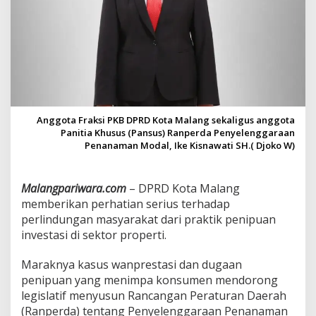
a
n
p
e
r
d
a
P
e
Anggota Fraksi PKB DPRD Kota Malang sekaligus anggota
n
Panitia Khusus (Pansus) Ranperda Penyelenggaraan
a
Penanaman Modal, Ike Kisnawati SH.( Djoko W)
n
a
m
a
Malangpariwara.com
– DPRD Kota Malang
n
memberikan perhatian serius terhadap
M
perlindungan masyarakat dari praktik penipuan
o
investasi di sektor properti.
d
a
l
Maraknya kasus wanprestasi dan dugaan
,
penipuan yang menimpa konsumen mendorong
P
legislatif menyusun Rancangan Peraturan Daerah
e
(Ranperda) tentang Penyelenggaraan Penanaman
r