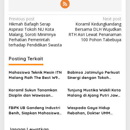
P
Previous post
Next post
Hikmah Bafaqih Serap
Koramil Kedungkandang
o
Aspirasi Tokoh NU Kota
Bersama DLH Wujudkan
s
Malang, Soroti Minimnya
RTH Asri Lewat Penanaman
Perhatian Pemerintah
100 Pohon Tabebuya
t
terhadap Pendidikan Swasta
n
Posting Terkait
a
v
Mahasiswa Teknik Mesin ITN
Babinsa Jatimulyo Perkuat
i
Malang Raih The Best W9
Sinergi dengan Tokoh
g
Style di Malang Modifest
Masyarakat, Jaga
Vol 3, Buktikan Inovasi
Kondusivitas Wilayah Lewat
Koramil Sukun Tanamkan
Tunjung Mustika Wakili Kota
a
Kampus di Panggung
Komsos
Disiplin dan Wawasan
Malang di Ajang Putri Jawa
Nasional
t
Kebangsaan kepada Siswa
Timur 2026, Warga Diajak
SD Islamic Global School
Beri Dukungan Melalui
i
FBiPK UB Gandeng Industri
Waspada Gaya Hidup
Instagram
Benih, Siapkan Mahasiswa
Rebahan, Dokter UMM
o
Hadapi Dunia Kerja Modern
Ingatkan Risiko Obesitas
n
hingga Hipertensi
Jangan Lewatkan