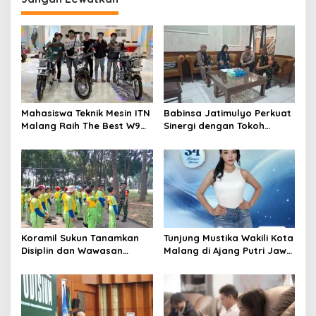
Mahasiswa Teknik Mesin ITN
Babinsa Jatimulyo Perkuat
Malang Raih The Best W9
Sinergi dengan Tokoh
Style di Malang Modifest
Masyarakat, Jaga
Vol 3, Buktikan Inovasi
Kondusivitas Wilayah Lewat
Kampus di Panggung
Komsos
Nasional
Koramil Sukun Tanamkan
Tunjung Mustika Wakili Kota
Disiplin dan Wawasan
Malang di Ajang Putri Jawa
Kebangsaan kepada Siswa
Timur 2026, Warga Diajak
SD Islamic Global School
Beri Dukungan Melalui
Instagram