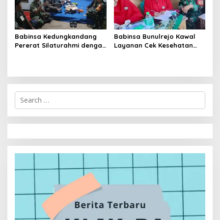
Babinsa Kedungkandang
Babinsa Bunulrejo Kawal
Pererat Silaturahmi dengan
Layanan Cek Kesehatan
Warga Lewat Pengajian
Lansia, Dorong Kesadaran
Rutin
Hidup Sehat
S
e
a
r
c
h
f
o
r
: