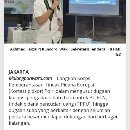
K
o
r
u
p
s
i
B
a
Achmad Faizal N Kuncoro, Wakil Sekretaris Jenderal PB HMI.
t
(Ist)
u
B
a
JAKARTA
r
a
Malangpariwara.com
– Langkah Korps
,
Pemberantasan Tindak Pidana Korupsi
D
(Kortastipidkor) Polri dalam mengusut dugaan
e
korupsi pengadaan batu bara untuk PT PLN,
s
a
tindak pidana pencucian uang (TPPU), hingga
k
dugaan suap yang berkaitan dengan sejumlah
K
perkara besar mendapat dukungan dari berbagai
o
kalangan.
r
t