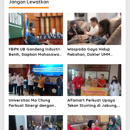
Jangan Lewatkan
FBiPK UB Gandeng Industri
Waspada Gaya Hidup
Benih, Siapkan Mahasiswa
Rebahan, Dokter UMM
Hadapi Dunia Kerja Modern
Ingatkan Risiko Obesitas
hingga Hipertensi
Universitas Ma Chung
Alfamart Perkuat Upaya
Perkuat Sinergi dengan
Tekan Stunting di Jabung,
Pemkot Malang, Fokus
35 Balita Dapat Program
Tingkatkan Layanan
Satu Telur Sehari
Kesehatan Masyarakat