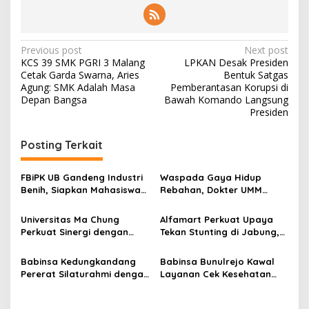
P
Previous post
Next post
KCS 39 SMK PGRI 3 Malang
LPKAN Desak Presiden
o
Cetak Garda Swarna, Aries
Bentuk Satgas
s
Agung: SMK Adalah Masa
Pemberantasan Korupsi di
Depan Bangsa
Bawah Komando Langsung
t
Presiden
n
Posting Terkait
a
v
FBiPK UB Gandeng Industri
Waspada Gaya Hidup
i
Benih, Siapkan Mahasiswa
Rebahan, Dokter UMM
g
Hadapi Dunia Kerja Modern
Ingatkan Risiko Obesitas
hingga Hipertensi
Universitas Ma Chung
Alfamart Perkuat Upaya
a
Perkuat Sinergi dengan
Tekan Stunting di Jabung,
t
Pemkot Malang, Fokus
35 Balita Dapat Program
Tingkatkan Layanan
Satu Telur Sehari
i
Babinsa Kedungkandang
Babinsa Bunulrejo Kawal
Kesehatan Masyarakat
Pererat Silaturahmi dengan
Layanan Cek Kesehatan
o
Warga Lewat Pengajian
Lansia, Dorong Kesadaran
n
Rutin
Hidup Sehat