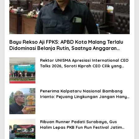
Bayu Rekso Aji FPKS: APBD Kota Malang Terlalu
Didominasi Belanja Rutin, Saatnya Anggaran
Berorientasi Hasil
Rektor UNISMA Apresiasi International CEO
Talks 2026, Soroti Kiprah CEO Cilik yang
Siap Bersaing di Kancah Global
Penerima Kalpataru Nasional Bambang
Irianto: Pejuang Lingkungan Jangan Hanya
Jadi Simbol Penghargaan
Ribuan Runner Padati Surabaya, Gus
Halim Lepas PKB Fun Run Festival Jatim
2026: Tebar Hadiah Ratusan Juta dan 6
Golden Ticket ke Jakarta