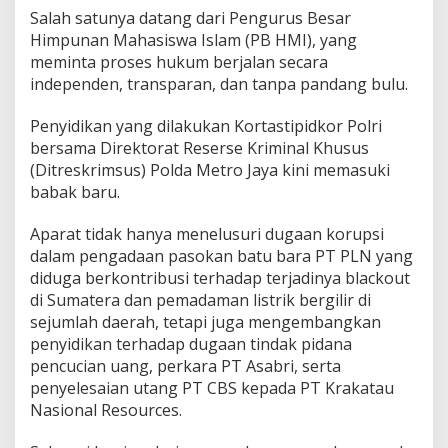
a
Salah satunya datang dari Pengurus Besar
s
Himpunan Mahasiswa Islam (PB HMI), yang
t
meminta proses hukum berjalan secara
i
independen, transparan, dan tanpa pandang bulu.
p
i
d
Penyidikan yang dilakukan Kortastipidkor Polri
k
bersama Direktorat Reserse Kriminal Khusus
o
(Ditreskrimsus) Polda Metro Jaya kini memasuki
r
babak baru.
P
o
l
Aparat tidak hanya menelusuri dugaan korupsi
r
dalam pengadaan pasokan batu bara PT PLN yang
i
diduga berkontribusi terhadap terjadinya blackout
B
di Sumatera dan pemadaman listrik bergilir di
o
sejumlah daerah, tetapi juga mengembangkan
n
g
penyidikan terhadap dugaan tindak pidana
k
pencucian uang, perkara PT Asabri, serta
a
penyelesaian utang PT CBS kepada PT Krakatau
r
Nasional Resources.
S
e
l