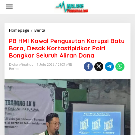
S
k
i
p
t
o
Homepage
/
Berita
P
c
B
PB HMI Kawal Pengusutan Korupsi Batu
o
H
n
M
Bara, Desak Kortastipidkor Polri
t
I
Bongkar Seluruh Aliran Dana
e
K
n
a
Djoko Winahyu
9 July 2026 / 21:03 WIB
t
w
Berita
a
l
P
e
n
g
u
s
u
t
a
n