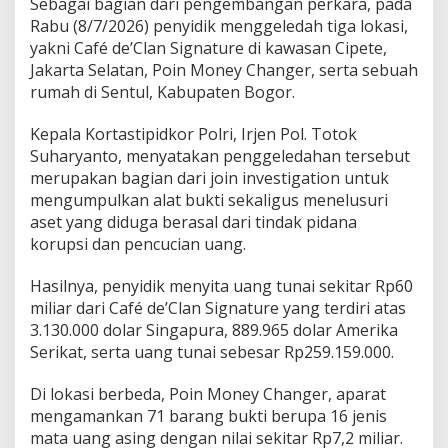
Sebagai bagian dari pengembangan perkara, pada
u
Rabu (8/7/2026) penyidik menggeledah tiga lokasi,
r
yakni Café de’Clan Signature di kawasan Cipete,
u
Jakarta Selatan, Poin Money Changer, serta sebuah
h
A
rumah di Sentul, Kabupaten Bogor.
l
i
Kepala Kortastipidkor Polri, Irjen Pol. Totok
r
Suharyanto, menyatakan penggeledahan tersebut
a
merupakan bagian dari join investigation untuk
n
D
mengumpulkan alat bukti sekaligus menelusuri
a
aset yang diduga berasal dari tindak pidana
n
korupsi dan pencucian uang.
a
Hasilnya, penyidik menyita uang tunai sekitar Rp60
miliar dari Café de’Clan Signature yang terdiri atas
3.130.000 dolar Singapura, 889.965 dolar Amerika
Serikat, serta uang tunai sebesar Rp259.159.000.
Di lokasi berbeda, Poin Money Changer, aparat
mengamankan 71 barang bukti berupa 16 jenis
mata uang asing dengan nilai sekitar Rp7,2 miliar.