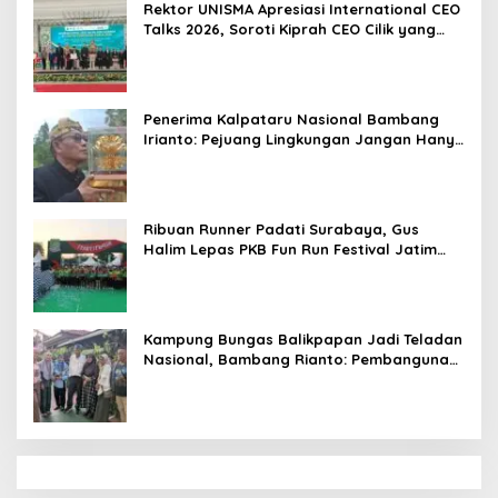
Rektor UNISMA Apresiasi International CEO
Talks 2026, Soroti Kiprah CEO Cilik yang
Siap Bersaing di Kancah Global
Penerima Kalpataru Nasional Bambang
Irianto: Pejuang Lingkungan Jangan Hanya
Jadi Simbol Penghargaan
Ribuan Runner Padati Surabaya, Gus
Halim Lepas PKB Fun Run Festival Jatim
2026: Tebar Hadiah Ratusan Juta dan 6
Golden Ticket ke Jakarta
Kampung Bungas Balikpapan Jadi Teladan
Nasional, Bambang Rianto: Pembangunan
Lingkungan Harus Holistik dan
Berkelanjutan