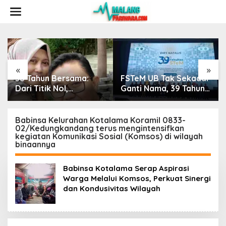
S
k
i
p
t
o
c
o
«
»
n
FSTeM UB Tak Sekadar
Tiga BUMD Air Minum
t
Ganti Nama, 39 Tahun
Malang Raya Kompak,
e
Mengakar Jadi Modal
Sinergi Tak Hanya Soal
n
Jadi Trendsetter Sains
Air Tapi Juga Prestasi
t
dan Teknologi
Babinsa Kelurahan Kotalama Koramil 0833-
02/Kedungkandang terus mengintensifkan
kegiatan Komunikasi Sosial (Komsos) di wilayah
binaannya
Babinsa Kotalama Serap Aspirasi
Warga Melalui Komsos, Perkuat Sinergi
dan Kondusivitas Wilayah