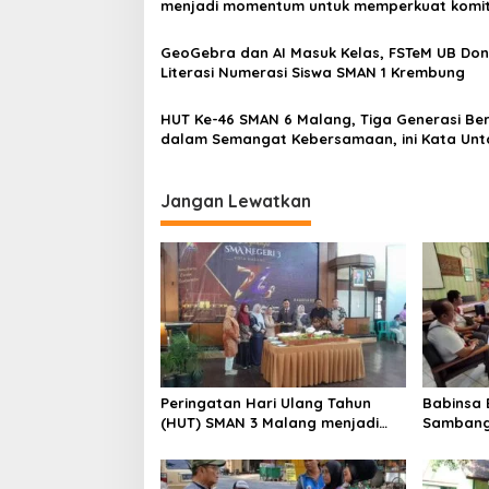
v
menjadi momentum untuk memperkuat komi
sekolah dalam mempertahankan tradisi pres
i
GeoGebra dan AI Masuk Kelas, FSTeM UB Do
g
Literasi Numerasi Siswa SMAN 1 Krembung
a
HUT Ke-46 SMAN 6 Malang, Tiga Generasi Be
t
dalam Semangat Kebersamaan, ini Kata Unt
i
o
Jangan Lewatkan
n
Peringatan Hari Ulang Tahun
Babinsa 
(HUT) SMAN 3 Malang menjadi
Sambang
momentum untuk memperkuat
Garda A
komitmen sekolah dalam
mempertahankan tradisi