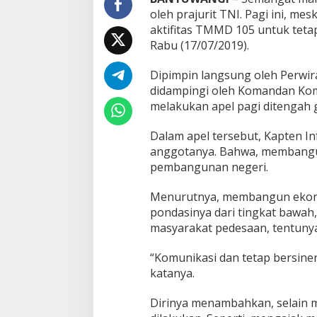
1
oleh prajurit TNI. Pagi ini, me
0
aktifitas TMMD 105 untuk tet
5
Rabu (17/07/2019).
B
a
n
Dipimpin langsung oleh Perwira 
y
didampingi oleh Komandan Kom
u
melakukan apel pagi ditengah 
w
a
Dalam apel tersebut, Kapten 
n
g
anggotanya. Bahwa, membangun
i
pembangunan negeri.
M
e
Menurutnya, membangun ekon
m
pondasinya dari tingkat bawah
b
a
masyarakat pedesaan, tentuny
n
g
“Komunikasi dan tetap bersine
u
katanya.
n
D
Dirinya menambahkan, selain 
e
s