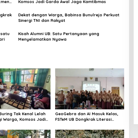
tmen
Komsos Jadi Garda Awal Jaga Kamtibmas
tasi
ngkrak
Dekat dengan Warga, Babinsa Bunulrejo Perkuat
Sinergi TNI dan Rakyat
rsatu
Kisah Alumni UB: Satu Pertanyaan yang
ari
Menyelamatkan Nyawa
Buring Tak Kenal Lelah
GeoGebra dan AI Masuk Kelas,
i Warga, Komsos Jadi
FSTeM UB Dongkrak Literasi
wal Jaga Kamtibmas
Numerasi Siswa SMAN 1
Krembung