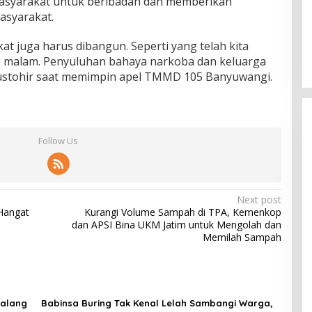
masyarakat untuk beribadah dan memberikan
asyarakat.
t juga harus dibangun. Seperti yang telah kita
adi malam. Penyuluhan bahaya narkoba dan keluarga
Mustohir saat memimpin apel TMMD 105 Banyuwangi.
Follow Us
Next post
Hangat
Kurangi Volume Sampah di TPA, Kemenkop
dan APSI Bina UKM Jatim untuk Mengolah dan
Memilah Sampah
Malang
Babinsa Buring Tak Kenal Lelah Sambangi Warga,