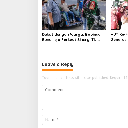
prestasi
Dekat dengan Warga, Babinsa
HUT Ke-4
Bunulrejo Perkuat Sinergi TNI
Generasi
dan Rakyat
Semangat
Untari
Leave a Reply
Your email address will not be published.
Required f