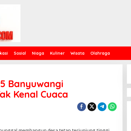
kasi
Sosial
Niaga
Kuliner
Wisata
Olahraga
5 Banyuwangi
ak Kenal Cuaca
unggal membangun desa tetap terjunjung tinggi