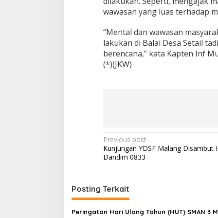
dilakukan. Seperti, mengajak 
a
wawasan yang luas terhadap m
T
a
“Mental dan wawasan masyaraka
k
lakukan di Balai Desa Setail t
K
e
berencana,” kata Kapten Inf 
n
(*)(JKW)
a
l
C
u
a
c
a
P
Previous post
Kunjungan YDSF Malang Disambut 
o
Dandim 0833
s
t
Posting Terkait
n
a
Peringatan Hari Ulang Tahun (HUT) SMAN 3 