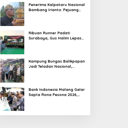
Penerima Kalpataru Nasional
Bambang Irianto: Pejuang
Lingkungan Jangan Hanya
Jadi Simbol Penghargaan
Ribuan Runner Padati
Surabaya, Gus Halim Lepas
PKB Fun Run Festival Jatim
2026: Tebar Hadiah Ratusan
Juta dan 6 Golden Ticket ke
Jakarta
Kampung Bungas Balikpapan
Jadi Teladan Nasional,
Bambang Rianto:
Pembangunan Lingkungan
Harus Holistik dan
Berkelanjutan
Bank Indonesia Malang Gelar
Sapta Rona Pesona 2026,
Perkuat UMKM, Pariwisata,
Digitalisasi, dan Ekonomi
Syariah