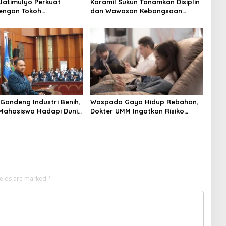
Jatimulyo Perkuat
Koramil Sukun Tanamkan Disiplin
dengan Tokoh
dan Wawasan Kebangsaan
at, Jaga Kondusivitas
kepada Siswa SD Islamic Global
 Lewat Komsos
School
 Gandeng Industri Benih,
Waspada Gaya Hidup Rebahan,
Mahasiswa Hadapi Dunia
Dokter UMM Ingatkan Risiko
dern
Obesitas hingga Hipertensi
ields are marked
*