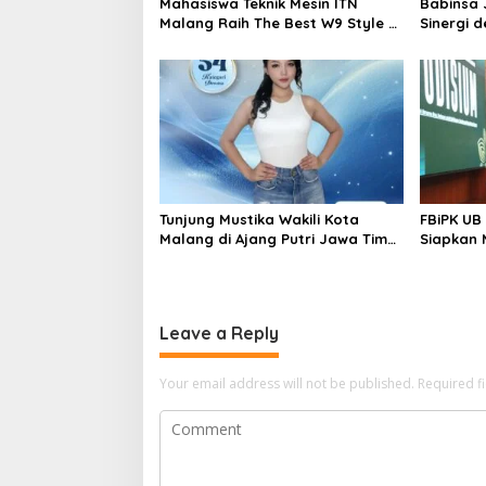
Mahasiswa Teknik Mesin ITN
Babinsa 
Malang Raih The Best W9 Style di
Sinergi 
Malang Modifest Vol 3, Buktikan
Masyarak
Inovasi Kampus di Panggung
Wilayah
Nasional
Tunjung Mustika Wakili Kota
FBiPK UB
Malang di Ajang Putri Jawa Timur
Siapkan 
2026, Warga Diajak Beri
Kerja Mo
Dukungan Melalui Instagram
Leave a Reply
Your email address will not be published.
Required f