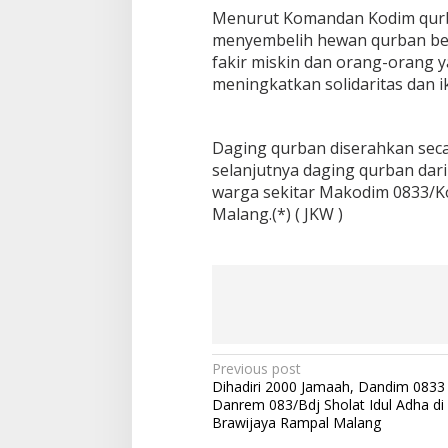
t
Menurut Komandan Kodim qurb
a
menyembelih hewan qurban ber
M
fakir miskin dan orang-orang 
a
meningkatkan solidaritas dan 
l
a
n
g
Daging qurban diserahkan sec
B
selanjutnya daging qurban dar
a
warga sekitar Makodim 0833/Ko
g
Malang.(*) ( JKW )
i
k
a
n
D
a
g
i
n
P
Previous post
g
Dihadiri 2000 Jamaah, Dandim 0833
Q
o
Danrem 083/Bdj Sholat Idul Adha d
u
s
Brawijaya Rampal Malang
r
b