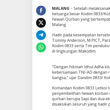
a
r
MALANG
– Setelah melaksanak
i
keluarga besar Kodim 0833/Ko
t
hewan Qurban yang bertempat 
a
Malang.
s
S
o
Hadir pada kesempatan terseb
s
Tommy Anderson, M.PICT, Para 
i
Kodim 0833 serta Tim penduk
a
di lingkungan Makodim.
l
,
K
o
“Dengan hikmah Idhul Adha kita
d
kebersamaan TNI-AD dengan r
i
bangsa,” ujar Dandim 0833/ Ko
m
0
8
Komandan Kodim 0833 Letkol 
3
penyembelihan hewan korban d
3
qurban berupa Sapi dan dua e
/
disaksikan seluruh yang hadir 
K
o