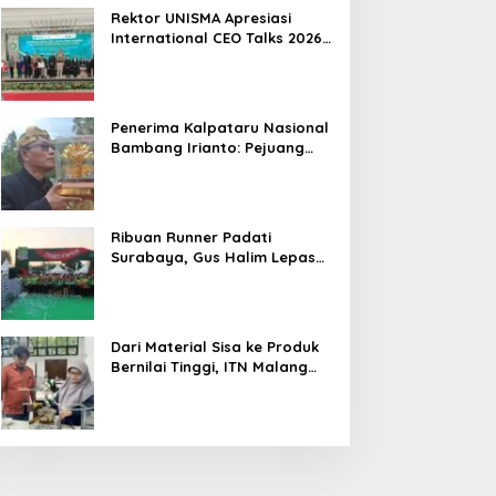
Hasil
Rektor UNISMA Apresiasi
International CEO Talks 2026,
Soroti Kiprah CEO Cilik yang
Siap Bersaing di Kancah
Global
Penerima Kalpataru Nasional
Bambang Irianto: Pejuang
Lingkungan Jangan Hanya
Jadi Simbol Penghargaan
Ribuan Runner Padati
Surabaya, Gus Halim Lepas
PKB Fun Run Festival Jatim
2026: Tebar Hadiah Ratusan
Juta dan 6 Golden Ticket ke
Jakarta
Dari Material Sisa ke Produk
Bernilai Tinggi, ITN Malang
dan PT DPL Kembangkan
Riset Silika Gel