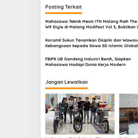
t
a
Posting Terkait
n
n
K
a
Mahasiswa Teknik Mesin ITN Malang Raih The
e
v
W9 Style di Malang Modifest Vol 3, Buktikan 
p
Kampus di Panggung Nasional
a
i
d
Koramil Sukun Tanamkan Disiplin dan Wawas
g
a
Kebangsaan kepada Siswa SD Islamic Global
M
School
a
a
FBiPK UB Gandeng Industri Benih, Siapkan
s
t
Mahasiswa Hadapi Dunia Kerja Modern
y
i
a
r
o
Jangan Lewatkan
a
n
k
a
t
S
e
k
i
t
a
r