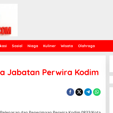
kasi
Sosial
Niaga
Kuliner
Wisata
Olahraga
ma Jabatan Perwira Kodim
Pelepasan dan Penerimaan Perwira Kodim 0833/Kota