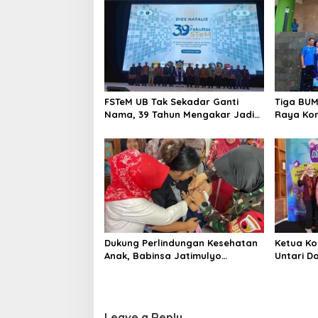
FSTeM UB Tak Sekadar Ganti
Tiga BUM
Nama, 39 Tahun Mengakar Jadi
Raya Kom
Modal Jadi Trendsetter Sains
Soal Air 
dan Teknologi
Dukung Perlindungan Kesehatan
Ketua Ko
Anak, Babinsa Jatimulyo
Untari D
Dampingi Pekan Imunisasi 2026
Kader P
Terdepa
Leave a Reply