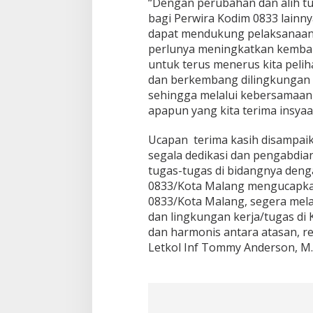
“Dengan perubahan dan alih tu
0
bagi Perwira Kodim 0833 lainny
8
dapat mendukung pelaksanaan t
3
perlunya meningkatkan kembali 
3
/
untuk terus menerus kita pelih
K
dan berkembang dilingkungan p
o
sehingga melalui kebersamaan
t
apapun yang kita terima insyaa
a
M
a
Ucapan terima kasih disampaika
l
segala dedikasi dan pengabdia
a
tugas-tugas di bidangnya deng
n
0833/Kota Malang mengucapkan
g
0833/Kota Malang, segera mela
dan lingkungan kerja/tugas di 
dan harmonis antara atasan, 
Letkol Inf Tommy Anderson, M.P