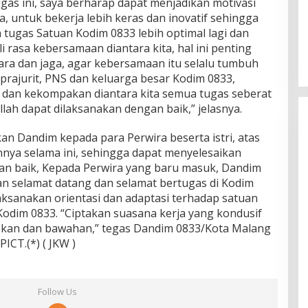
gas ini, saya berharap dapat menjadikan motivasi
a, untuk bekerja lebih keras dan inovatif sehingga
ugas Satuan Kodim 0833 lebih optimal lagi dan
rasa kebersamaan diantara kita, hal ini penting
ara dan jaga, agar kebersamaan itu selalu tumbuh
rajurit, PNS dan keluarga besar Kodim 0833,
 dan kekompakan diantara kita semua tugas seberat
llah dapat dilaksanakan dengan baik,” jelasnya.
n Dandim kepada para Perwira beserta istri, atas
nnya selama ini, sehingga dapat menyelesaikan
an baik, Kepada Perwira yang baru masuk, Dandim
 selamat datang dan selamat bertugas di Kodim
ksanakan orientasi dan adaptasi terhadap satuan
Kodim 0833. “Ciptakan suasana kerja yang kondusif
rekan dan bawahan,” tegas Dandim 0833/Kota Malang
ICT.(*) ( JKW )
Follow Us