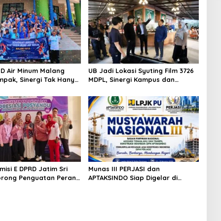
D Air Minum Malang
UB Jadi Lokasi Syuting Film 3726
pak, Sinergi Tak Hanya
MDPL, Sinergi Kampus dan
Tapi Juga Prestasi
Industri Kreatif Hadirkan
Pengalaman Nyata bagi
Mahasiswa
misi E DPRD Jatim Sri
Munas III PERJASI dan
orong Penguatan Peran
APTAKSINDO Siap Digelar di
osyandu sebagai Garda
Surabaya, Usung Semangat
n Layanan Kesehatan
Perkuat Tata Kelola Organisasi