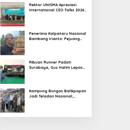
Hasil
Rektor UNISMA Apresiasi
International CEO Talks 2026,
Soroti Kiprah CEO Cilik yang
Siap Bersaing di Kancah
Global
Penerima Kalpataru Nasional
Bambang Irianto: Pejuang
Lingkungan Jangan Hanya
Jadi Simbol Penghargaan
Ribuan Runner Padati
Surabaya, Gus Halim Lepas
PKB Fun Run Festival Jatim
2026: Tebar Hadiah Ratusan
Juta dan 6 Golden Ticket ke
Jakarta
Kampung Bungas Balikpapan
Jadi Teladan Nasional,
Bambang Rianto:
Pembangunan Lingkungan
Harus Holistik dan
Berkelanjutan