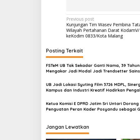
P
Previous post
Kunjungan Tim Wasev Pembina Tat
o
Wilayah Pertahanan Darat KodamV/
s
keKodim 0833/Kota Malang
t
Posting Terkait
n
a
FSTeM UB Tak Sekadar Ganti Nama, 39 Tahun
v
Mengakar Jadi Modal Jadi Trendsetter Sain
Teknologi
i
UB Jadi Lokasi Syuting Film 3726 MDPL, Sinerg
g
Kampus dan Industri Kreatif Hadirkan Peng
Nyata bagi Mahasiswa
a
Ketua Komisi E DPRD Jatim Sri Untari Dorong
t
Penguatan Peran Kader Posyandu sebagai 
i
Terdepan Layanan Kesehatan
o
Jangan Lewatkan
n