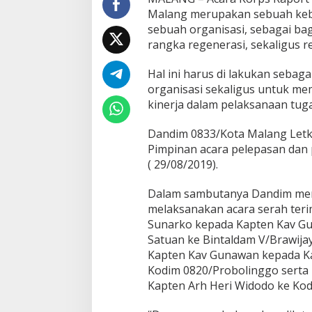
T
Malang merupakan sebuah kebu
e
sebuah organisasi, sebagai ba
r
rangka regenerasi, sekaligus rea
i
m
a
Hal ini harus di lakukan seba
J
organisasi sekaligus untuk me
a
kinerja dalam pelaksanaan tug
b
a
Dandim 0833/Kota Malang Letk
t
a
Pimpinan acara pelepasan dan
n
( 29/08/2019).
P
e
Dalam sambutanya Dandim men
r
melaksanakan acara serah terim
w
i
Sunarko kepada Kapten Kav Gu
r
Satuan ke Bintaldam V/Brawijay
a
Kapten Kav Gunawan kepada Kap
K
Kodim 0820/Probolinggo serta 
o
Kapten Arh Heri Widodo ke Kod
d
i
m