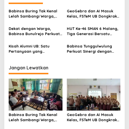
a
v
Babinsa Buring Tak Kenal
GeoGebra dan AI Masuk
Lelah Sambangi Warga,
Kelas, FSTeM UB Dongkrak
i
Komsos Jadi Garda Awal
Literasi Numerasi Siswa
g
Jaga Kamtibmas
SMAN 1 Krembung
Dekat dengan Warga,
HUT Ke-46 SMAN 6 Malang,
Babinsa Bunulrejo Perkuat
Tiga Generasi Bersatu
a
Sinergi TNI dan Rakyat
dalam Semangat
t
Kebersamaan, ini Kata
Kisah Alumni UB: Satu
Babinsa Tunggulwulung
Untari
i
Pertanyaan yang
Perkuat Sinergi dengan
Menyelamatkan Nyawa
Guru, Dorong Sekolah
o
Aman dan Kondusif
n
Jangan Lewatkan
Babinsa Buring Tak Kenal
GeoGebra dan AI Masuk
Lelah Sambangi Warga,
Kelas, FSTeM UB Dongkrak
Komsos Jadi Garda Awal
Literasi Numerasi Siswa