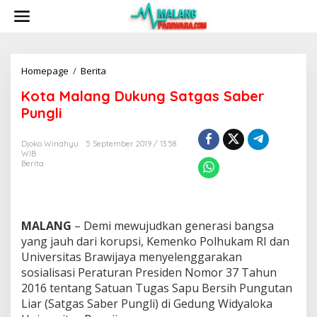
S
k
i
p
t
o
Homepage
/
Berita
K
c
o
Kota Malang Dukung Satgas Saber
o
t
n
a
Pungli
t
M
e
a
Djoko Winahyu
5 September 2019 / 13:58
n
l
WIB
t
a
Berita
n
g
D
u
k
MALANG
– Demi mewujudkan generasi bangsa
u
yang jauh dari korupsi, Kemenko Polhukam RI dan
n
Universitas Brawijaya menyelenggarakan
g
sosialisasi Peraturan Presiden Nomor 37 Tahun
S
2016 tentang Satuan Tugas Sapu Bersih Pungutan
a
t
Liar (Satgas Saber Pungli) di Gedung Widyaloka
g