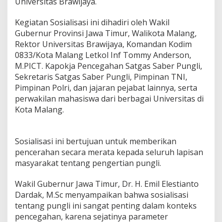
Universitas Brawijaya.
a
s
Kegiatan Sosialisasi ini dihadiri oleh Wakil
S
Gubernur Provinsi Jawa Timur, Walikota Malang,
a
b
Rektor Universitas Brawijaya, Komandan Kodim
e
0833/Kota Malang Letkol Inf Tommy Anderson,
r
M.PICT. Kapokja Pencegahan Satgas Saber Pungli,
P
Sekretaris Satgas Saber Pungli, Pimpinan TNI,
u
n
Pimpinan Polri, dan jajaran pejabat lainnya, serta
g
perwakilan mahasiswa dari berbagai Universitas di
l
Kota Malang.
i
Sosialisasi ini bertujuan untuk memberikan
pencerahan secara merata kepada seluruh lapisan
masyarakat tentang pengertian pungli.
Wakil Gubernur Jawa Timur, Dr. H. Emil Elestianto
Dardak, M.Sc menyampaikan bahwa sosialisasi
tentang pungli ini sangat penting dalam konteks
pencegahan, karena sejatinya parameter