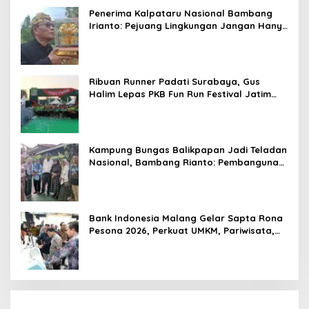
di Kancah Global
Penerima Kalpataru Nasional Bambang
Irianto: Pejuang Lingkungan Jangan Hanya
Jadi Simbol Penghargaan
Ribuan Runner Padati Surabaya, Gus
Halim Lepas PKB Fun Run Festival Jatim
2026: Tebar Hadiah Ratusan Juta dan 6
Golden Ticket ke Jakarta
Kampung Bungas Balikpapan Jadi Teladan
Nasional, Bambang Rianto: Pembangunan
Lingkungan Harus Holistik dan
Berkelanjutan
Bank Indonesia Malang Gelar Sapta Rona
Pesona 2026, Perkuat UMKM, Pariwisata,
Digitalisasi, dan Ekonomi Syariah