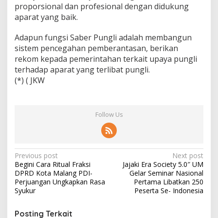
proporsional dan profesional dengan didukung
aparat yang baik.
Adapun fungsi Saber Pungli adalah membangun
sistem pencegahan pemberantasan, berikan
rekom kepada pemerintahan terkait upaya pungli
terhadap aparat yang terlibat pungli.
(*) ( JKW
Follow Us
P
Previous post
Next post
Begini Cara Ritual Fraksi
Jajaki Era Society 5.0″ UM
o
DPRD Kota Malang PDI-
Gelar Seminar Nasional
s
Perjuangan Ungkapkan Rasa
Pertama Libatkan 250
Syukur
Peserta Se- Indonesia
t
n
Posting Terkait