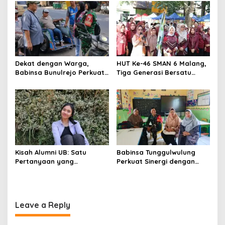
Jaga Kamtibmas
SMAN 1 Krembung
Dekat dengan Warga,
HUT Ke-46 SMAN 6 Malang,
Babinsa Bunulrejo Perkuat
Tiga Generasi Bersatu
Sinergi TNI dan Rakyat
dalam Semangat
Kebersamaan, ini Kata
Untari
Kisah Alumni UB: Satu
Babinsa Tunggulwulung
Pertanyaan yang
Perkuat Sinergi dengan
Menyelamatkan Nyawa
Guru, Dorong Sekolah
Aman dan Kondusif
Leave a Reply