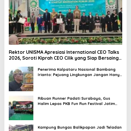
Rektor UNISMA Apresiasi International CEO Talks
2026, Soroti Kiprah CEO Cilik yang Siap Bersaing
di Kancah Global
Penerima Kalpataru Nasional Bambang
Irianto: Pejuang Lingkungan Jangan Hanya
Jadi Simbol Penghargaan
Ribuan Runner Padati Surabaya, Gus
Halim Lepas PKB Fun Run Festival Jatim
2026: Tebar Hadiah Ratusan Juta dan 6
Golden Ticket ke Jakarta
Kampung Bungas Balikpapan Jadi Teladan