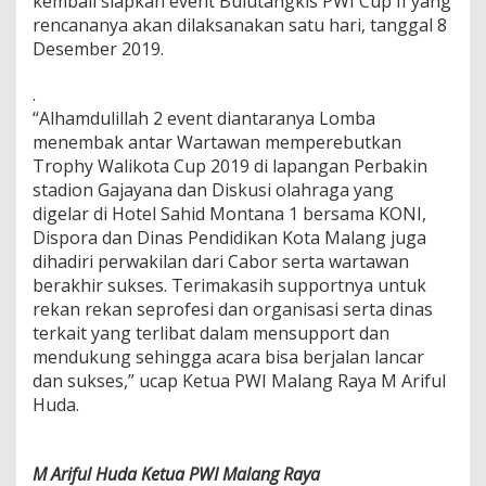
kembali siapkan event Bulutangkis PWI Cup II yang
k
rencananya akan dilaksanakan satu hari, tanggal 8
a
Desember 2019.
n
E
v
.
e
“Alhamdulillah 2 event diantaranya Lomba
n
menembak antar Wartawan memperebutkan
t
Trophy Walikota Cup 2019 di lapangan Perbakin
2
stadion Gajayana dan Diskusi olahraga yang
0
1
digelar di Hotel Sahid Montana 1 bersama KONI,
9
Dispora dan Dinas Pendidikan Kota Malang juga
u
dihadiri perwakilan dari Cabor serta wartawan
n
berakhir sukses. Terimakasih supportnya untuk
t
u
rekan rekan seprofesi dan organisasi serta dinas
k
terkait yang terlibat dalam mensupport dan
S
mendukung sehingga acara bisa berjalan lancar
o
dan sukses,” ucap Ketua PWI Malang Raya M Ariful
n
Huda.
g
s
o
n
M Ariful Huda Ketua PWI Malang Raya
g