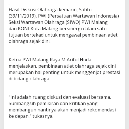
.
P
Hasil Diskusi Olahraga kemarin, Sabtu
o
r
(39/11/2019), PWI (Persatuan Wartawan Indonesia)
w
Seksi Wartawan Olahraga (SIWO) PWI Malang
a
dan KONI Kota Malang bersinergi dalam satu
n
tujuan bertekad untuk mengawal pembinaan atlet
a
s
olahraga sejak dini.
2
0
.
2
Ketua PWI Malang Raya M Ariful Huda
0
menjelaskan, pembinaan atlet olahraga sejak dini
merupakan hal penting untuk menggenjot prestasi
di bidang olahraga.
.
“Ini adalah ruang diskusi dan evaluasi bersama.
Sumbangsih pemikiran dan kritikan yang
membangun nantinya akan menjadi rekomendasi
ke depan,” tukasnya.
.