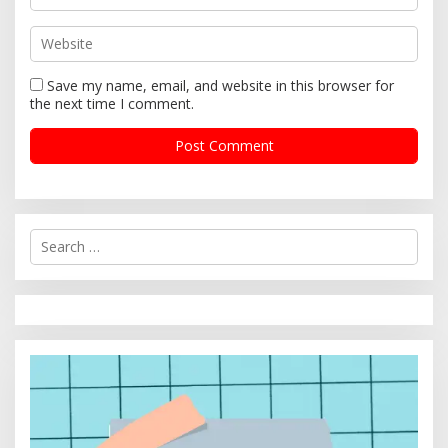
Save my name, email, and website in this browser for
the next time I comment.
S
e
a
r
c
h
f
o
r
: