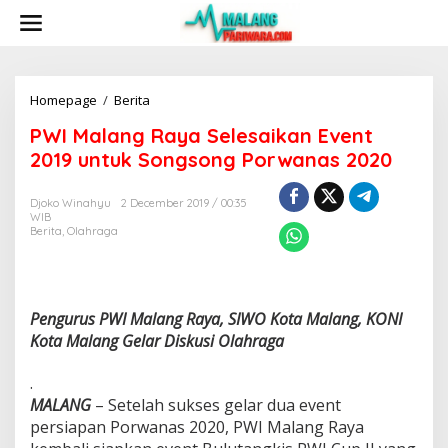
S
k
i
p
t
o
Homepage
/
Berita
P
c
W
PWI Malang Raya Selesaikan Event
o
I
n
M
2019 untuk Songsong Porwanas 2020
t
a
e
l
Djoko Winahyu
2 December 2019 / 00:35
n
a
WIB
t
n
Berita
,
Olahraga
g
R
a
y
a
Pengurus PWI Malang Raya, SIWO Kota Malang, KONI
S
Kota Malang Gelar Diskusi Olahraga
e
l
.
e
MALANG
– Setelah sukses gelar dua event
s
a
persiapan Porwanas 2020, PWI Malang Raya
i