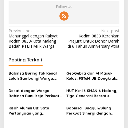
Follow Us
P
Previous post
Next post
Manunggal dengan Rakyat
Kodim 0833 Kerahkan
o
Kodim 0833/Kota Malang
Prajurit Untuk Donor Darah
s
Bedah RTLH Milik Warga
di 6 Tahun Anniversary Atria
t
Posting Terkait
n
a
Babinsa Buring Tak Kenal
GeoGebra dan AI Masuk
v
Lelah Sambangi Warga,
Kelas, FSTeM UB Dongkrak
Komsos Jadi Garda Awal
Literasi Numerasi Siswa
i
Jaga Kamtibmas
SMAN 1 Krembung
Dekat dengan Warga,
HUT Ke-46 SMAN 6 Malang,
g
Babinsa Bunulrejo Perkuat
Tiga Generasi Bersatu
Sinergi TNI dan Rakyat
dalam Semangat
a
Kebersamaan, ini Kata
Kisah Alumni UB: Satu
Babinsa Tunggulwulung
t
Untari
Pertanyaan yang
Perkuat Sinergi dengan
i
Menyelamatkan Nyawa
Guru, Dorong Sekolah
Aman dan Kondusif