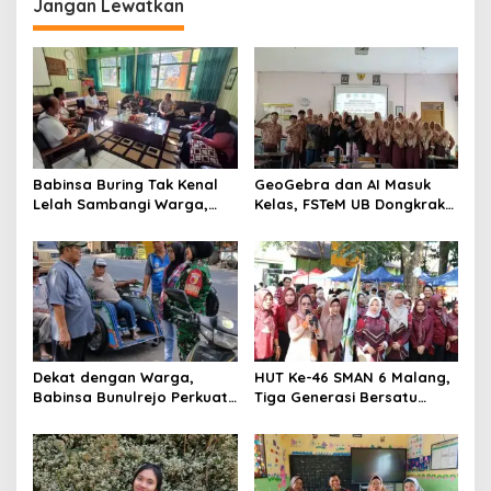
o
Jangan Lewatkan
n
Babinsa Buring Tak Kenal
GeoGebra dan AI Masuk
Lelah Sambangi Warga,
Kelas, FSTeM UB Dongkrak
Komsos Jadi Garda Awal
Literasi Numerasi Siswa
Jaga Kamtibmas
SMAN 1 Krembung
Dekat dengan Warga,
HUT Ke-46 SMAN 6 Malang,
Babinsa Bunulrejo Perkuat
Tiga Generasi Bersatu
Sinergi TNI dan Rakyat
dalam Semangat
Kebersamaan, ini Kata
Untari