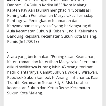
B
Danramil 04 Sukun Kodim 0833/Kota Malang
i
Kapten Kav Aan Jauhari menghadiri “Sosialisasi
n
Peningkatan Pemahaman Masyarakat Terhadap
a
W
Pentingnya Peningkatan Keamanan dan
i
Kenyamanan masyarakat” yang berlangsung di
l
Aula Kecamatan Sukun Jl. Keben 1, no.1, Kelurahan
a
Bandung Rejosari, Kecamatan Sukun Kota Malang.
y
Kamis (5/12/2019).
a
h
C
.
i
Acara yang bertemakan “Peningkatan Keamanan,
p
Ketentraman dan Ketertiban Masyarakat” tersebut
t
diikuti sedikitnya kurang lebih 45 orang, terlihat
a
K
hadir diantaranya; Camat Sukun I. Widie E Wirawan,
o
Kapolsek Sukun kompol. H. Anang Trihananta, Kasi
n
Trantib Kecamatan Sukun Edy S, Msi, Lurah se-
d
kecamatan Sukun dan Ketua Rw se-Kecamatan
i
s
Sukun Kota Malang.
i
.