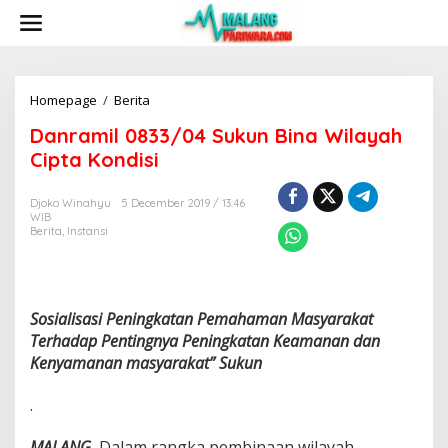
S
k
i
p
t
o
Homepage
/
Berita
D
c
a
Danramil 0833/04 Sukun Bina Wilayah
o
n
n
r
Cipta Kondisi
t
a
e
m
Djoko Winahyu
5 December 2019 / 13:46
n
i
WIB
t
l
Berita
,
Instansi
0
8
3
3
/
Sosialisasi Peningkatan Pemahaman Masyarakat
0
Terhadap Pentingnya Peningkatan Keamanan dan
4
Kenyamanan masyarakat” Sukun
S
u
.
k
u
n
MALANG
, Dalam rangka pembinaan wilayah,