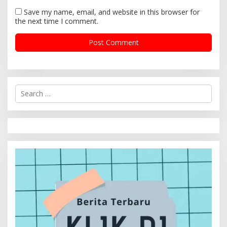
Save my name, email, and website in this browser for
the next time I comment.
S
e
a
r
c
h
f
o
r
: