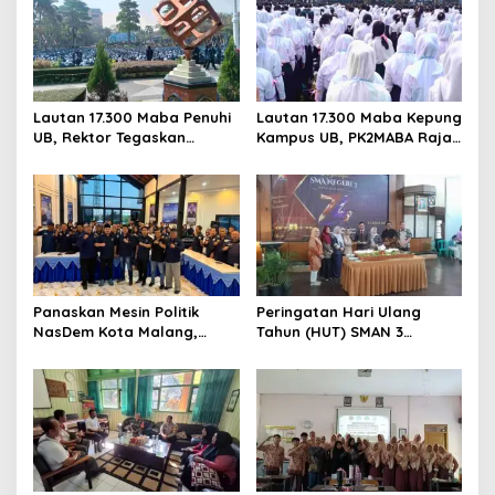
Lautan 17.300 Maba Penuhi
Lautan 17.300 Maba Kepung
UB, Rektor Tegaskan
Kampus UB, PK2MABA Raja
Kampus Zero Tolerance
Brawijaya Resmi Dibuka
Bullying
Panaskan Mesin Politik
Peringatan Hari Ulang
NasDem Kota Malang,
Tahun (HUT) SMAN 3
Suyadi: Soliditas Jadi Kunci
Malang menjadi momentum
Kemenangan
untuk memperkuat
komitmen sekolah dalam
mempertahankan tradisi
prestasi