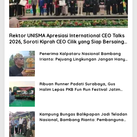
Rektor UNISMA Apresiasi International CEO Talks
2026, Soroti Kiprah CEO Cilik yang Siap Bersaing
di Kancah Global
Penerima Kalpataru Nasional Bambang
Irianto: Pejuang Lingkungan Jangan Hanya
Jadi Simbol Penghargaan
Ribuan Runner Padati Surabaya, Gus
Halim Lepas PKB Fun Run Festival Jatim
2026: Tebar Hadiah Ratusan Juta dan 6
Golden Ticket ke Jakarta
Kampung Bungas Balikpapan Jadi Teladan
Nasional, Bambang Rianto: Pembangunan
Lingkungan Harus Holistik dan
Berkelanjutan