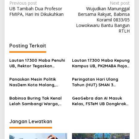
P
Previous post
Next post
UB Tambah Dua Profesor
Wujudkan Manunggal
o
FMIPA, Hari Ini Dikukuhkan
Bersama Rakyat, Babinsa
s
Koramil 0833/05
Lowokwaru Bantu Bangun
t
RTLH
n
Posting Terkait
a
v
Lautan 17.300 Maba Penuhi
Lautan 17.300 Maba Kepung
i
UB, Rektor Tegaskan
Kampus UB, PK2MABA Raja
g
Kampus Zero Tolerance
Brawijaya Resmi Dibuka
Bullying
Panaskan Mesin Politik
Peringatan Hari Ulang
a
NasDem Kota Malang,
Tahun (HUT) SMAN 3
t
Suyadi: Soliditas Jadi Kunci
Malang menjadi momentum
Kemenangan
untuk memperkuat
i
Babinsa Buring Tak Kenal
GeoGebra dan AI Masuk
komitmen sekolah dalam
Lelah Sambangi Warga,
Kelas, FSTeM UB Dongkrak
o
mempertahankan tradisi
Komsos Jadi Garda Awal
Literasi Numerasi Siswa
prestasi
n
Jaga Kamtibmas
SMAN 1 Krembung
Jangan Lewatkan