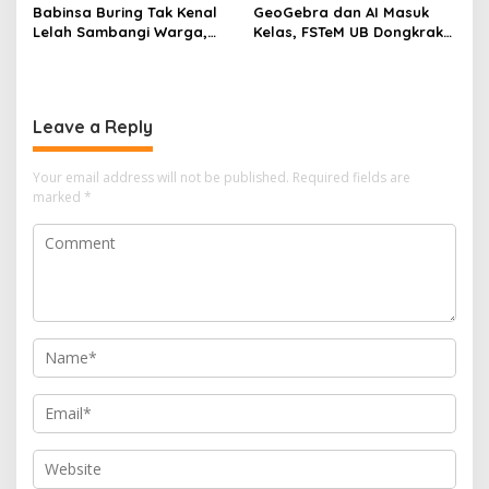
Babinsa Buring Tak Kenal
GeoGebra dan AI Masuk
Lelah Sambangi Warga,
Kelas, FSTeM UB Dongkrak
Komsos Jadi Garda Awal
Literasi Numerasi Siswa
Jaga Kamtibmas
SMAN 1 Krembung
Leave a Reply
Your email address will not be published.
Required fields are
marked
*