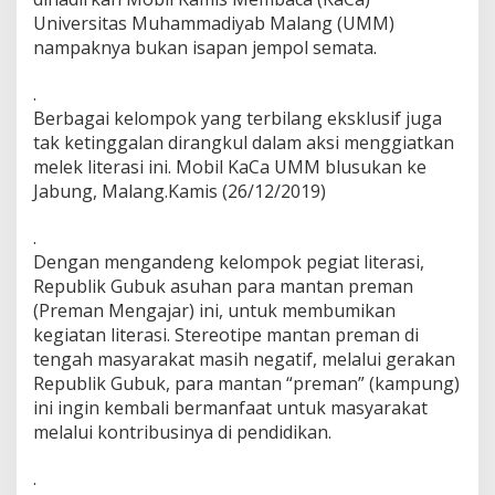
i
Universitas Muhammadiyab Malang (UMM)
t
nampaknya bukan isapan jempol semata.
e
r
.
a
s
Berbagai kelompok yang terbilang eksklusif juga
i
tak ketinggalan dirangkul dalam aksi menggiatkan
B
melek literasi ini. Mobil KaCa UMM blusukan ke
e
Jabung, Malang.Kamis (26/12/2019)
r
s
a
.
m
Dengan mengandeng kelompok pegiat literasi,
a
Republik Gubuk asuhan para mantan preman
P
(Preman Mengajar) ini, untuk membumikan
r
e
kegiatan literasi. Stereotipe mantan preman di
m
tengah masyarakat masih negatif, melalui gerakan
a
Republik Gubuk, para mantan “preman” (kampung)
n
ini ingin kembali bermanfaat untuk masyarakat
M
melalui kontribusinya di pendidikan.
e
n
g
.
a