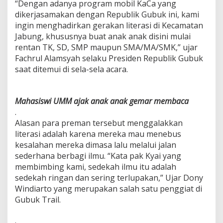
“Dengan adanya program mobil KaCa yang
j
dikerjasamakan dengan Republik Gubuk ini, kami
a
ingin menghadirkan gerakan literasi di Kecamatan
r
d
Jabung, khususnya buat anak anak disini mulai
i
rentan TK, SD, SMP maupun SMA/MA/SMK,” ujar
J
Fachrul Alamsyah selaku Presiden Republik Gubuk
a
saat ditemui di sela-sela acara.
b
u
n
g
Mahasiswi UMM ajak anak anak gemar membaca
.
Alasan para preman tersebut menggalakkan
literasi adalah karena mereka mau menebus
kesalahan mereka dimasa lalu melalui jalan
sederhana berbagi ilmu. “Kata pak Kyai yang
membimbing kami, sedekah ilmu itu adalah
sedekah ringan dan sering terlupakan,” Ujar Dony
Windiarto yang merupakan salah satu penggiat di
Gubuk Trail.
.