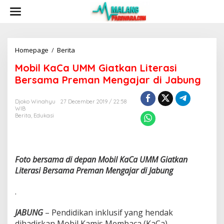
S
k
i
p
t
o
Homepage
/
Berita
M
c
o
Mobil KaCa UMM Giatkan Literasi
o
b
n
i
Bersama Preman Mengajar di Jabung
t
l
e
K
Djoko Winahyu
27 December 2019 / 22:58
n
a
WIB
t
C
Berita
,
Edukasi
a
U
M
M
G
Foto bersama di depan Mobil KaCa UMM Giatkan
i
Literasi Bersama Preman Mengajar di Jabung
a
t
.
k
a
JABUNG
– Pendidikan inklusif yang hendak
n
L
dihadirkan Mobil Kamis Membaca (KaCa)