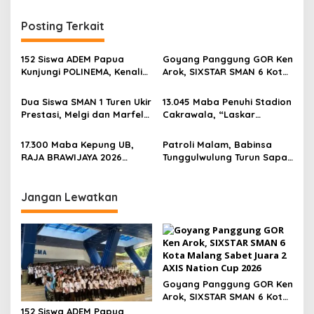
t
n
Posting Terkait
a
v
152 Siswa ADEM Papua
Goyang Panggung GOR Ken
Kunjungi POLINEMA, Kenali
Arok, SIXSTAR SMAN 6 Kota
i
Pendidikan Vokasi dan
Malang Sabet Juara 2 AXIS
g
Prospek Dunia Kerja
Nation Cup 2026
Dua Siswa SMAN 1 Turen Ukir
13.045 Maba Penuhi Stadion
Prestasi, Melgi dan Marfel
Cakrawala, “Laskar
a
Juara Duta GenRe
Dewantara Muda” UM
t
Kabupaten Malang 2026
Ditantang Berani Berpikir
17.300 Maba Kepung UB,
Patroli Malam, Babinsa
Merdeka
i
RAJA BRAWIJAYA 2026
Tunggulwulung Turun Sapa
Digelar dengan Konsep
Warga Jaga Wilayah Tetap
o
World Class University
Kondusif
n
Orientation
Jangan Lewatkan
Goyang Panggung GOR Ken
Arok, SIXSTAR SMAN 6 Kota
Malang Sabet Juara 2 AXIS
152 Siswa ADEM Papua