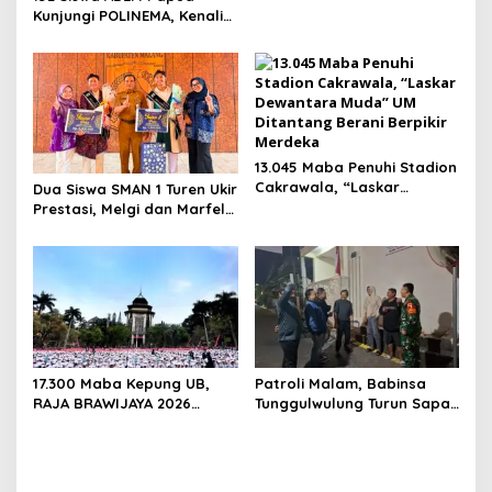
Nation Cup 2026
Kunjungi POLINEMA, Kenali
Pendidikan Vokasi dan
Prospek Dunia Kerja
13.045 Maba Penuhi Stadion
Cakrawala, “Laskar
Dua Siswa SMAN 1 Turen Ukir
Dewantara Muda” UM
Prestasi, Melgi dan Marfel
Ditantang Berani Berpikir
Juara Duta GenRe
Merdeka
Kabupaten Malang 2026
17.300 Maba Kepung UB,
Patroli Malam, Babinsa
RAJA BRAWIJAYA 2026
Tunggulwulung Turun Sapa
Digelar dengan Konsep
Warga Jaga Wilayah Tetap
World Class University
Kondusif
Orientation