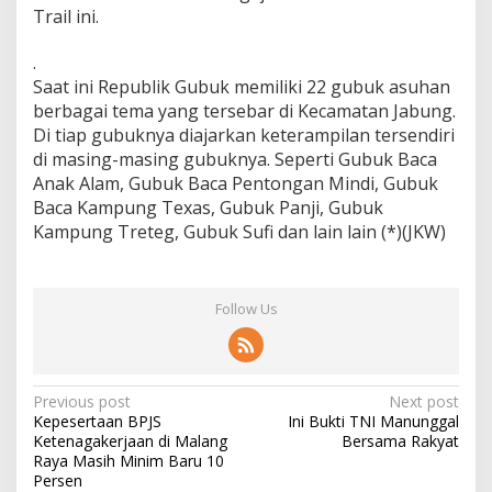
Trail ini.
.
Saat ini Republik Gubuk memiliki 22 gubuk asuhan
berbagai tema yang tersebar di Kecamatan Jabung.
Di tiap gubuknya diajarkan keterampilan tersendiri
di masing-masing gubuknya. Seperti Gubuk Baca
Anak Alam, Gubuk Baca Pentongan Mindi, Gubuk
Baca Kampung Texas, Gubuk Panji, Gubuk
Kampung Treteg, Gubuk Sufi dan lain lain (*)(JKW)
Follow Us
P
Previous post
Next post
Kepesertaan BPJS
Ini Bukti TNI Manunggal
o
Ketenagakerjaan di Malang
Bersama Rakyat
s
Raya Masih Minim Baru 10
Persen