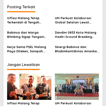
t
Posting Terkait
n
a
Inflasi Malang Tetap
UM Perkuat Kolaborasi
v
Terkendali di Tengah
Global Selatan Lewat
Tekanan Harga Pangan, BI
AFRASIA, Fokus Kesehatan,
i
Pastikan Daya Beli Warga
Air, dan Energi
Babinsa dan Warga
Dandim 0833 Kota Malang
g
Tetap Terjaga
Blimbing Sigap Tangani
Hadiri Ground Breaking
Pohon Tumbang di
Jembatan Perintis Garuda
a
Kawasan Rampal
di Klojen
Kerja Sama PSEL Malang
Sinergi Babinsa dan
t
Raya Diteken, Sampah
Bhabinkamtibmas Amankan
i
Disulap Jadi Energi Listrik
Kunjungan Warga Binaan di
Lapas Malang
o
Jangan Lewatkan
n
Inflasi Malang Tetap
UM Perkuat Kolaborasi