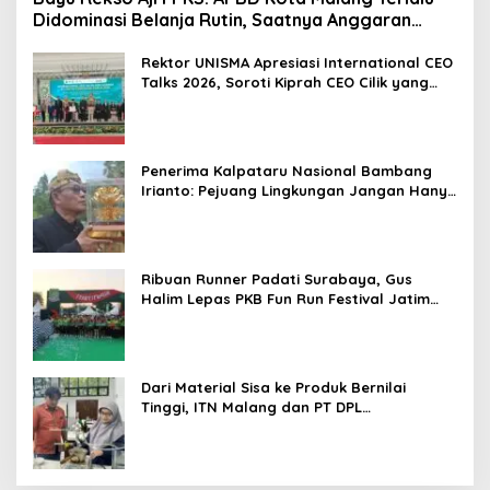
Didominasi Belanja Rutin, Saatnya Anggaran
Berorientasi Hasil
Rektor UNISMA Apresiasi International CEO
Talks 2026, Soroti Kiprah CEO Cilik yang
Siap Bersaing di Kancah Global
Penerima Kalpataru Nasional Bambang
Irianto: Pejuang Lingkungan Jangan Hanya
Jadi Simbol Penghargaan
Ribuan Runner Padati Surabaya, Gus
Halim Lepas PKB Fun Run Festival Jatim
2026: Tebar Hadiah Ratusan Juta dan 6
Golden Ticket ke Jakarta
Dari Material Sisa ke Produk Bernilai
Tinggi, ITN Malang dan PT DPL
Kembangkan Riset Silika Gel