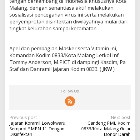
tengah berkembang di Indonesia khususnya Kota
Malang, dengan senantiasa aktif melakukan
sosialisasi pencegahan virus ini serta melakukan
penyemprotan disinfektan diwilayahnya mulai dari
tingkat kelurahan sampai kecamatan.
.
Apel dan pembagian Masker serta Vitamin ini,
Komandan Kodim 0833/Kota Malang Letkol Inf
Tommy Anderson, M.PICT di dampingi Kasdim, Pa
Staf dan Danramil jajaran Kodim 0833. (
JKW
)
Follow Us
P
Previous post
Next post
Jajaran Koramil Lowokwaru
Gandeng PMI, Kodim
o
Semprot SMPN 11 Dengan
0833/Kota Malang Gelar
s
Disinfektan
Donor Darah