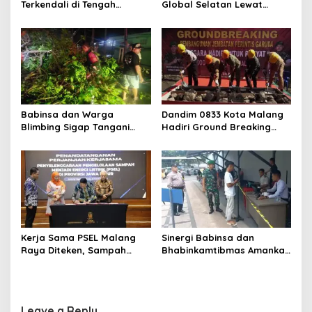
Terkendali di Tengah
Global Selatan Lewat
Tekanan Harga Pangan, BI
AFRASIA, Fokus Kesehatan,
Pastikan Daya Beli Warga
Air, dan Energi
Tetap Terjaga
Babinsa dan Warga
Dandim 0833 Kota Malang
Blimbing Sigap Tangani
Hadiri Ground Breaking
Pohon Tumbang di
Jembatan Perintis Garuda
Kawasan Rampal
di Klojen
Kerja Sama PSEL Malang
Sinergi Babinsa dan
Raya Diteken, Sampah
Bhabinkamtibmas Amankan
Disulap Jadi Energi Listrik
Kunjungan Warga Binaan di
Lapas Malang
Leave a Reply