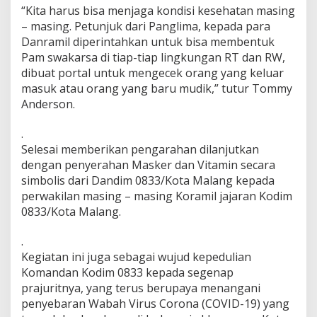
“Kita harus bisa menjaga kondisi kesehatan masing
a
n
– masing. Petunjuk dari Panglima, kepada para
M
Danramil diperintahkan untuk bisa membentuk
a
Pam swakarsa di tiap-tiap lingkungan RT dan RW,
s
dibuat portal untuk mengecek orang yang keluar
k
e
masuk atau orang yang baru mudik,” tutur Tommy
r
Anderson.
d
a
.
n
Selesai memberikan pengarahan dilanjutkan
V
i
dengan penyerahan Masker dan Vitamin secara
t
simbolis dari Dandim 0833/Kota Malang kepada
a
perwakilan masing – masing Koramil jajaran Kodim
m
0833/Kota Malang.
i
n
.
Kegiatan ini juga sebagai wujud kepedulian
Komandan Kodim 0833 kepada segenap
prajuritnya, yang terus berupaya menangani
penyebaran Wabah Virus Corona (COVID-19) yang