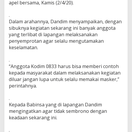
apel bersama, Kamis (2/4/20).
a
n
d
.
i
Dalam arahannya, Dandim menyampaikan, dengan
m
sibuknya kegiatan sekarang ini banyak anggota
0
yang terlibat di lapangan melaksanakan
8
penyemprotan agar selalu mengutamakan
3
3
keselamatan.
/
K
.
o
“Anggota Kodim 0833 harus bisa memberi contoh
t
kepada masyarakat dalam melaksanakan kegiatan
a
M
diluar jangan lupa untuk selalu memakai masker,”
a
perintahnya.
l
a
.
n
Kepada Babinsa yang di lapangan Dandim
g
B
mengingatkan agar tidak sembrono dengan
a
keadaan sekarang ini.
g
i
.
k