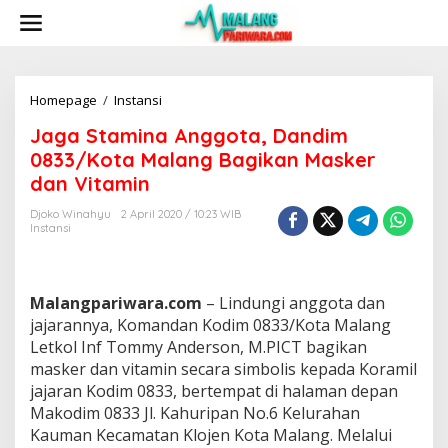
S
k
i
p
t
o
Homepage
/
Instansi
J
c
a
Jaga Stamina Anggota, Dandim
o
g
n
a
0833/Kota Malang Bagikan Masker
t
S
dan Vitamin
e
t
n
a
Djoko Winahyu
2 April 2020 / 10:23 WIB
t
m
Instansi
i
n
a
A
Malangpariwara.com
– Lindungi anggota dan
n
jajarannya, Komandan Kodim 0833/Kota Malang
g
Letkol Inf Tommy Anderson, M.PICT bagikan
g
masker dan vitamin secara simbolis kepada Koramil
o
t
jajaran Kodim 0833, bertempat di halaman depan
a
Makodim 0833 Jl. Kahuripan No.6 Kelurahan
,
Kauman Kecamatan Klojen Kota Malang. Melalui
D