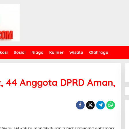
kasi
Sosial
Niaga
Kuliner
Wisata
Olahraga
est, 44 Anggota DPRD Aman,
yudi SH ketika mengikuti rapid test screening antisipasi