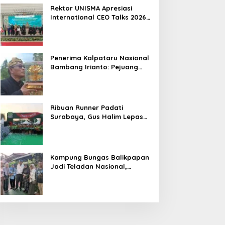
Hasil
Rektor UNISMA Apresiasi
International CEO Talks 2026,
Soroti Kiprah CEO Cilik yang
Siap Bersaing di Kancah
Global
Penerima Kalpataru Nasional
Bambang Irianto: Pejuang
Lingkungan Jangan Hanya
Jadi Simbol Penghargaan
Ribuan Runner Padati
Surabaya, Gus Halim Lepas
PKB Fun Run Festival Jatim
2026: Tebar Hadiah Ratusan
Juta dan 6 Golden Ticket ke
Jakarta
Kampung Bungas Balikpapan
Jadi Teladan Nasional,
Bambang Rianto:
Pembangunan Lingkungan
Harus Holistik dan
Berkelanjutan