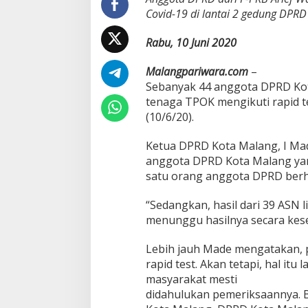
i
Covid-19 di lantai 2 gedung DPR
d
T
Rabu, 10 Juni 2020
e
s
Malangpariwara.com
t
–
,
Sebanyak 44 anggota DPRD Kot
4
tenaga TPOK mengikuti rapid t
4
(10/6/20).
A
n
Ketua DPRD Kota Malang, I Made
g
g
anggota DPRD Kota Malang yang
o
satu orang anggota DPRD berh
t
a
“Sedangkan, hasil dari 39 ASN
D
menunggu hasilnya secara kese
P
R
D
Lebih jauh Made mengatakan, 
A
rapid test. Akan tetapi, hal it
m
masyarakat mesti
a
didahulukan pemeriksaannya. B
n
,