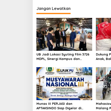
i
o
Jangan Lewatkan
n
UB Jadi Lokasi Syuting Film 3726
Dukung P
MDPL, Sinergi Kampus dan
Anak, Ba
Industri Kreatif Hadirkan
Dampingi
Pengalaman Nyata bagi
Mahasiswa
Munas III PERJASI dan
Mahasisw
APTAKSINDO Siap Digelar di
Malang R