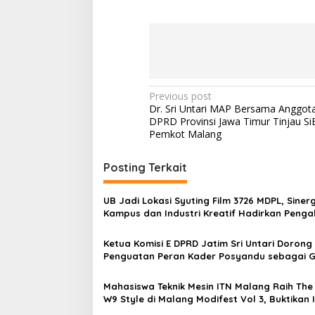
P
Previous post
Dr. Sri Untari MAP Bersama Anggot
o
DPRD Provinsi Jawa Timur Tinjau S
s
Pemkot Malang
t
Posting Terkait
n
a
UB Jadi Lokasi Syuting Film 3726 MDPL, Sinerg
v
Kampus dan Industri Kreatif Hadirkan Peng
Nyata bagi Mahasiswa
i
Ketua Komisi E DPRD Jatim Sri Untari Dorong
g
Penguatan Peran Kader Posyandu sebagai 
Terdepan Layanan Kesehatan
a
Mahasiswa Teknik Mesin ITN Malang Raih The
t
W9 Style di Malang Modifest Vol 3, Buktikan 
Kampus di Panggung Nasional