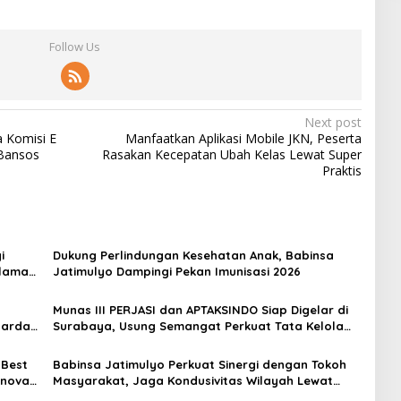
Follow Us
Next post
a Komisi E
Manfaatkan Aplikasi Mobile JKN, Peserta
iBansos
Rasakan Kecepatan Ubah Kelas Lewat Super
Praktis
i
Dukung Perlindungan Kesehatan Anak, Babinsa
alaman
Jatimulyo Dampingi Pekan Imunisasi 2026
Munas III PERJASI dan APTAKSINDO Siap Digelar di
Garda
Surabaya, Usung Semangat Perkuat Tata Kelola
Organisasi
 Best
Babinsa Jatimulyo Perkuat Sinergi dengan Tokoh
Inovasi
Masyarakat, Jaga Kondusivitas Wilayah Lewat
Komsos