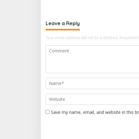
Surabaya, Usung Semangat
Malang M
Perkuat Tata Kelola Organisasi
Inovasi 
Nasional
Leave a Reply
Your email address will not be published.
Required f
Save my name, email, and website in this b