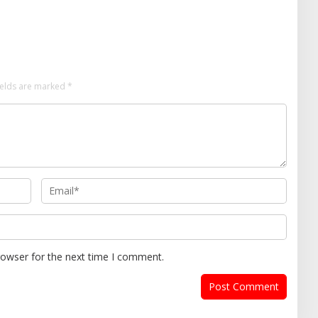
odifest Vol 3, Buktikan
Masyarakat, Jaga Kondusivitas
Kampus di Panggung
Wilayah Lewat Komsos
ields are marked
*
rowser for the next time I comment.