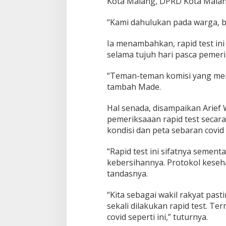
Kota Malang, DPRD Kota Mala
8
A
“Kami dahulukan pada warga, 
S
N
Ia menambahkan, rapid test ini
R
e
selama tujuh hari pasca pemer
a
k
“Teman-teman komisi yang mem
t
tambah Made.
i
f
Hal senada, disampaikan Arief
pemeriksaaan rapid test secara
kondisi dan peta sebaran covid
“Rapid test ini sifatnya semen
kebersihannya. Protokol kesehat
tandasnya.
“Kita sebagai wakil rakyat pas
sekali dilakukan rapid test. Te
covid seperti ini,” tuturnya.