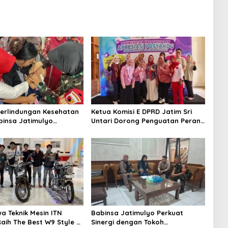
erlindungan Kesehatan
Ketua Komisi E DPRD Jatim Sri
binsa Jatimulyo
Untari Dorong Penguatan Peran
 Pekan Imunisasi 2026
Kader Posyandu sebagai Garda
Terdepan Layanan Kesehatan
a Teknik Mesin ITN
Babinsa Jatimulyo Perkuat
aih The Best W9 Style di
Sinergi dengan Tokoh